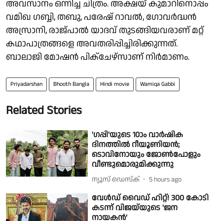
അവസാനം ഒന്നിച്ച ചിത്രം. അക്ഷയ് കുമാറിനൊപ്പം
വമിഖ ഗബ്ബി, തബു, പരേഷ് റാവല്‍, ഗോവർദ്ധൻ
അസ്രാനി, രാജ്‍പാൽ യാദവ് തുടങ്ങിയവരാണ് മറ്റ്
കഥാപാത്രങ്ങളെ അവതരിപ്പിച്ചിരിക്കുന്നത്.
ബാലാജി മോഷൻ പിക്ചേഴ്സാണ് നിർമാണം.
Priyadarshan
Bhooth Bangla
Hindi movie
Wamiqa Gabbi
Related Stories
'ഗപ്പി'യുടെ 10ാം വാർഷിക
ദിനത്തിൽ റീയൂണിയൻ;
ടൊവിനോയും ജോൺപോളും
വീണ്ടുമൊരുമിക്കുന്നു
ന്യൂസ് ഡെസ്ക്
5 hours ago
വേൾഡ് വൈഡ് ഹിറ്റ്! 300 കോടി
കടന്ന് വിജയ്‌യുടെ 'ജന
നായകൻ'