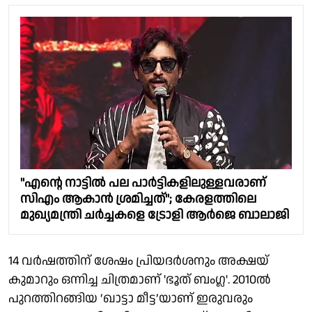
"എന്റെ നാട്ടിൽ പല പാർട്ടികളിലുള്ളവരാണ്
സിഎം ആകാൻ ശ്രമിച്ചത്"; കേരളത്തിലെ
മുഖ്യമന്ത്രി ചർച്ചകളെ ട്രോളി ആർജെ ബാലാജി
14 വർഷത്തിന് ശേഷം പ്രിയദർശനും അക്ഷയ്
കുമാറും ഒന്നിച്ച ചിത്രമാണ് 'ഭൂത് ബംഗ്ല'. 2010ൽ
പുറത്തിറങ്ങിയ ‘ഖാട്ടാ മീട്ട’യാണ് ഇരുവരും