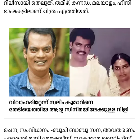
റിലീസായി തെലുങ്ക്, തമിഴ്, കന്നഡ, മലയാളം, ഹിന്ദി
ഭാഷകളിലാണ് ചിത്രം എത്തിയത്.
വിവാഹപ്പിറ്റേന്ന് സലിം കുമാറിനെ
തേടിയെത്തിയ ആദ്യ സിനിമയിലേക്കുള്ള വിളി
രചന, സംവിധാനം -ബുചി ബാബു സന, അവതരണം
- മൈത്രി മൂവി മേക്കേഴ്‌സ്, സുകുമാർ റൈറ്റിംഗ്സ്,