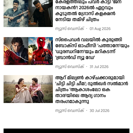
കേരളത്തിലും പവർ കാട്ടി 'ജന
നായകൻ'! 2026ൽ ഏറ്റവും
കൂടുതൽ ഗ്രോസ് കളക്ഷൻ
നേടിയ തമിഴ് ചിത്രം
ന്യൂസ് ഡെസ്ക്
01 Aug 2026
സ്പൈഡർ വലയിൽ കുരുങ്ങി
ബോക്സ് ഓഫീസ്! 'പത്താനേ'യും
'ധുരന്ധറിനേ'യും മറികടന്ന്
'ബ്രാൻഡ് ന്യൂ ഡേ'
ന്യൂസ് ഡെസ്ക്
31 Jul 2026
ആറ് മില്യൺ കാഴ്ചക്കാരുമായി
'ചിട്ടി ചിട്ടി ചീമ'; ദുൽഖർ സൽമാൻ
ചിത്രം 'ആകാശംലോ ഒക
താര'യിലെ ആദ്യ ഗാനം
തരംഗമാകുന്നു
ന്യൂസ് ഡെസ്ക്
30 Jul 2026