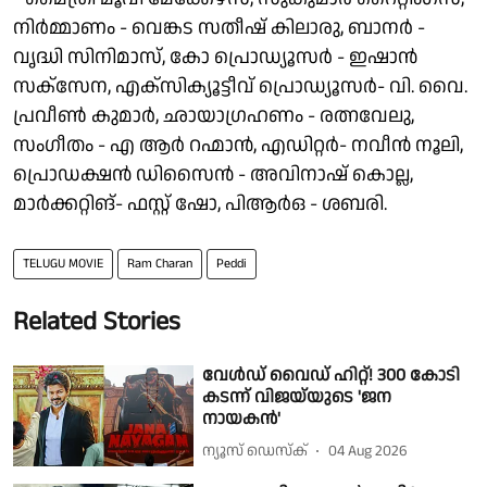
നിർമ്മാണം - വെങ്കട സതീഷ് കിലാരു, ബാനർ -
വൃദ്ധി സിനിമാസ്, കോ പ്രൊഡ്യൂസർ - ഇഷാൻ
സക്സേന, എക്സിക്യൂട്ടീവ് പ്രൊഡ്യൂസർ- വി. വൈ.
പ്രവീൺ കുമാർ, ഛായാഗ്രഹണം - രത്നവേലു,
സംഗീതം - എ ആർ റഹ്മാൻ, എഡിറ്റർ- നവീൻ നൂലി,
പ്രൊഡക്ഷൻ ഡിസൈൻ - അവിനാഷ് കൊല്ല,
മാർക്കറ്റിങ്- ഫസ്റ്റ് ഷോ, പിആർഒ - ശബരി.
TELUGU MOVIE
Ram Charan
Peddi
Related Stories
വേൾഡ് വൈഡ് ഹിറ്റ്! 300 കോടി
കടന്ന് വിജയ്‌യുടെ 'ജന
നായകൻ'
ന്യൂസ് ഡെസ്ക്
04 Aug 2026