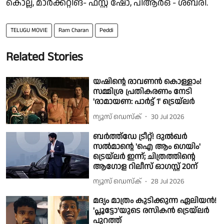
കൊല്ല, മാർക്കറ്റിങ്- ഫസ്റ്റ് ഷോ, പിആർഒ - ശബരി.
TELUGU MOVIE
Ram Charan
Peddi
Related Stories
യഷിന്റെ രാവണൻ കൊള്ളാം!
സമ്മിശ്ര പ്രതികരണം നേടി
'രാമായണ: പാർട്ട് 1' ട്രെയ്‌ലർ
ന്യൂസ് ഡെസ്ക്
30 Jul 2026
ബർത്ത്ഡേ ട്രീറ്റ്! ദുൽഖർ
സൽമാന്റെ 'ഐ ആം ഗെയിം'
ട്രെയ്‌ലർ ഇന്ന്; ചിത്രത്തിന്റെ
ആഗോള റിലീസ് ഓഗസ്റ്റ് 20ന്
ന്യൂസ് ഡെസ്ക്
28 Jul 2026
മദ്യം മാത്രം കുടിക്കുന്ന ഏലിയൻ!
'പ്ലൂട്ടോ'യുടെ രസികൻ ട്രെയ്‌ലർ
പുറത്ത്