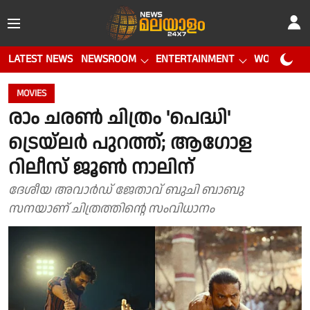
LATEST NEWS
NEWSROOM
ENTERTAINMENT
WORLD CUP
MOVIES
രാം ചരൺ ചിത്രം 'പെദ്ധി'
ട്രെയ്‌ലർ പുറത്ത്; ആഗോള
റിലീസ് ജൂൺ നാലിന്
ദേശീയ അവാർഡ് ജേതാവ് ബുചി ബാബു
സനയാണ് ചിത്രത്തിന്റെ സംവിധാനം