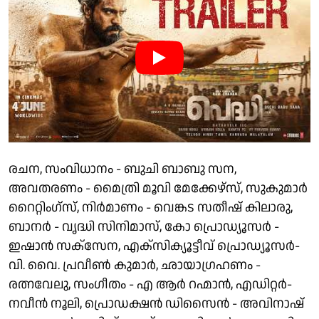
രചന, സംവിധാനം - ബുചി ബാബു സന,
അവതരണം - മൈത്രി മൂവി മേക്കേഴ്‌സ്, സുകുമാർ
റൈറ്റിംഗ്സ്, നിർമാണം - വെങ്കട സതീഷ് കിലാരു,
ബാനർ - വൃദ്ധി സിനിമാസ്, കോ പ്രൊഡ്യൂസർ -
ഇഷാൻ സക്സേന, എക്സിക്യൂട്ടീവ് പ്രൊഡ്യൂസർ-
വി. വൈ. പ്രവീൺ കുമാർ, ഛായാഗ്രഹണം -
രത്നവേലു, സംഗീതം - എ ആർ റഹ്മാൻ, എഡിറ്റർ-
നവീൻ നൂലി, പ്രൊഡക്ഷൻ ഡിസൈൻ - അവിനാഷ്