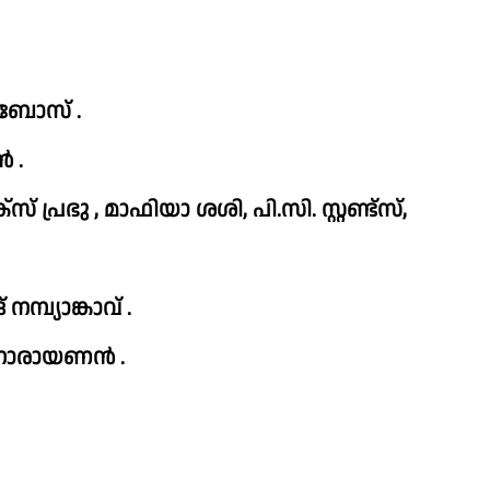
ി ബോസ് .
 .
്രഭു , മാഫിയാ ശശി, പി.സി. സ്റ്റണ്ട്‌സ്,
മ്പ്യാങ്കാവ് .
 നാരായണൻ .