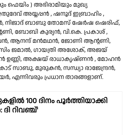
ടരും ഫെയിം ) അഭിരാമിയും മുഖ്യ
തുദേവ് അയ്യപ്പൻ , ഷനൂദ് ഇബ്രാഹിം ,
നിജാദ് ബാബു തോമസ് ഷേർഷ ഷെരിഫ്,
, ബോബി കുര്യൻ, വി.കെ. പ്രകാശ് ,
ദേവൻ, ആനന്ദ് മൻമഥൻ, ജോണി ആൻ്റണി,
അസിം ജമാൽ, ഗായത്രി അശോക്, അജയ്
്ദൻ ഉണ്ണി, അക്ഷയ് രാധാകൃഷ്ണൻ , മോഹൻ
ട് സാബു, മുരുകൻ, സന്ധ്യാ രാജേന്ദ്രൻ,
, എന്നിവരും പ്രധാന താരങ്ങളാണ്.
ുകളിൽ 100 ദിനം പൂർത്തിയാക്കി
 ദി റിവഞ്ച്'