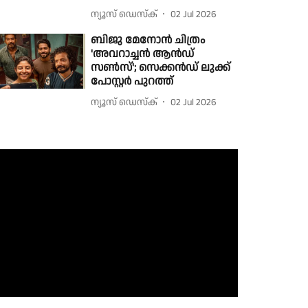
ന്യൂസ് ഡെസ്ക്
02 Jul 2026
ബിജു മേനോൻ ചിത്രം
'അവറാച്ചൻ ആൻഡ്
സൺസ്'; സെക്കൻഡ് ലുക്ക്
പോസ്റ്റർ പുറത്ത്
ന്യൂസ് ഡെസ്ക്
02 Jul 2026