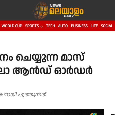
WORLD CUP
SPORTS
TECH
AUTO
BUSINESS
LIFE
SOCIAL
നം ചെയ്യുന്ന മാസ്
 ലോ ആൻഡ് ഓർഡർ
കനായി എത്തുന്നത്