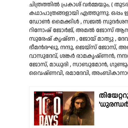
ചിത്രത്തിൽ പ്രകാശ് വർമ്മയും, ( തു
കഥാപാത്രങ്ങളായി എത്തുന്നു. ഒപ്പം ഋ
ഡോൺ മൈക്കിൾ , സജൽ സുദർശൻ, 
റിനോഷ് ജോർജ്, അമൽ ജോസ് ആൻ്റണി
സുരേഷ് കൃഷ്‌ണ , ജോയ് മാത്യു , 
ഭീമൻരഘു, നന്ദു, ജെയ്സ് ജോസ്, 
വാസുദേവ്, ശങ്കർ രാമകൃഷ്ണൻ, നന
ജോസ്, മാധുരി , സാബുമോൻ, ഗുണ്ടുകാ
വൈഷ്‌ണവി, രമാദേവി, അംബികാനായർ
തിയേറ്ററ
'ധുരന്ധർ: