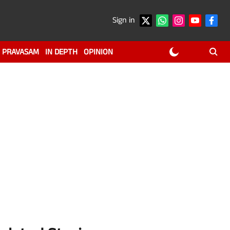
Sign in
PRAVASAM
IN DEPTH
OPINION