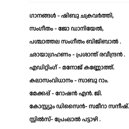
ഗാനങ്ങൾ - ഷിബു ചക്രവർത്തി,
സംഗീതം - ജോ ഡാനിയേൽ,
പശ്ചാത്തല സംഗീതം ബിജിബാൽ .
ഛായാഗ്രഹണം - പ്രശാന്ത് രവീന്ദ്രൻ .
എഡിറ്റിംഗ് - മനോജ് കണ്ണോത്ത്.
കലാസംവിധാനം - സാബു റാം.
മേക്കപ്പ് - റോഷൻ എൻ. ജി.
കോസ്റ്റ്യും ഡിസൈൻ- സമീറാ സനീഷ്.
സ്റ്റിൽസ്- പ്രേംലാൽ പട്ടാഴി .