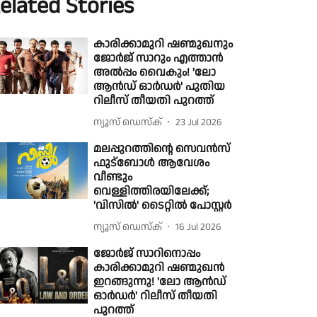
elated Stories
കാരിക്കാമുറി ഷണ്മുഖനും
ജോർജ് സാറും എത്താൻ
അൽപ്പം വൈകും! 'ലോ
ആൻഡ് ഓർഡർ' പുതിയ
റിലീസ് തീയതി പുറത്ത്
ന്യൂസ് ഡെസ്ക്
23 Jul 2026
മലപ്പുറത്തിന്റെ സെവൻസ്
ഫുട്ബോൾ ആവേശം
വീണ്ടും
വെള്ളിത്തിരയിലേക്ക്;
'വിസിൽ' ടൈറ്റിൽ പോസ്റ്റർ
ന്യൂസ് ഡെസ്ക്
16 Jul 2026
ജോർജ് സാറിനൊപ്പം
കാരിക്കാമുറി ഷണ്മുഖൻ
ഇറങ്ങുന്നു! 'ലോ ആൻഡ്
ഓർഡർ' റിലീസ് തീയതി
പുറത്ത്