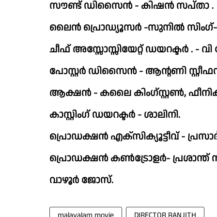
സൗണ്ട് ഡിസൈൻ - കിഷൻ സപ്താ .
ലൈൻ പ്രൊഡ്യൂസർ -സുനിൽ സിംഗ്-
ചീഫ് അസ്സോസ്സിയേറ്റ് ഡയറക്ടർ . - വ
പോസ്റ്റർ ഡിസൈൻ - ആൻ്റണി സ്റ്റീഫൻ
ആക്ഷൻ - കലൈ കിംഗ്സ്റ്റൺ, ഫീനിക്സ് പ
കാസ്റ്റിംഗ് ഡയറക്ടർ - ശാലിനി.
പ്രൊഡക്ഷൻ എക്സിക്യൂട്ടീവ് - പ്രസാദ് ന
പ്രൊഡക്ഷൻ കൺട്രോളർ- പ്രശാന്ത്
വാഴൂർ ജോസ്.
malayalam movie
DIRECTOR RANJITH