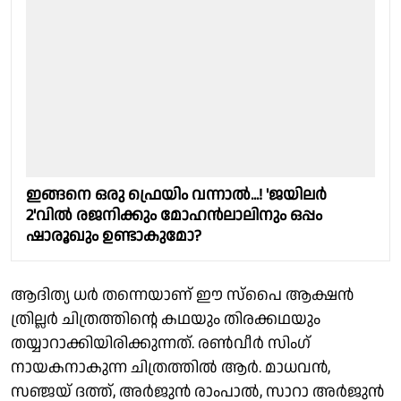
ഇങ്ങനെ ഒരു ഫ്രെയിം വന്നാൽ...! 'ജയിലർ
2'വിൽ രജനിക്കും മോഹൻലാലിനും ഒപ്പം
ഷാരൂഖും ഉണ്ടാകുമോ?
ആദിത്യ ധർ തന്നെയാണ് ഈ സ്പൈ ആക്ഷൻ
ത്രില്ലർ ചിത്രത്തിന്റെ കഥയും തിരക്കഥയും
തയ്യാറാക്കിയിരിക്കുന്നത്. രൺവീർ സിംഗ്
നായകനാകുന്ന ചിത്രത്തിൽ ആർ. മാധവൻ,
സഞ്ജയ് ദത്ത്, അർജുൻ രാംപാൽ, സാറാ അർജുൻ