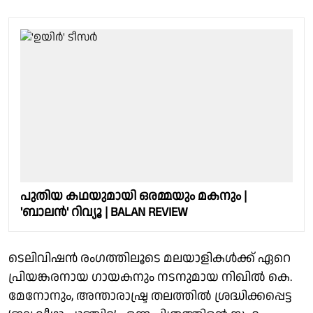
പുതിയ കഥയുമായി ഒരമ്മയും മകനും |
'ബാലൻ' റിവ്യൂ | BALAN REVIEW
ടെലിവിഷൻ രംഗത്തിലൂടെ മലയാളികൾക്ക് ഏറെ
പ്രിയങ്കരനായ ഗായകനും നടനുമായ നിഖിൽ കെ.
മേനോനും, അന്താരാഷ്ട്ര തലത്തിൽ ശ്രദ്ധിക്കപ്പെട്ട