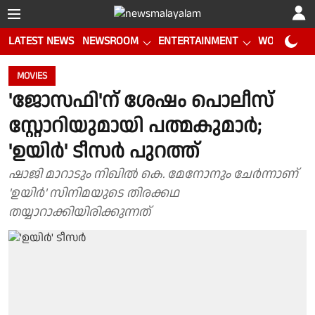
LATEST NEWS
NEWSROOM
ENTERTAINMENT
WORLD CUP
MOVIES
'ജോസഫി'ന് ശേഷം പൊലീസ്
സ്റ്റോറിയുമായി പത്മകുമാർ;
'ഉയിർ' ടീസർ പുറത്ത്
ഷാജി മാറാടും നിഖിൽ കെ. മേനോനും ചേർന്നാണ്
'ഉയിർ' സിനിമയുടെ തിരക്കഥ
തയ്യാറാക്കിയിരിക്കുന്നത്