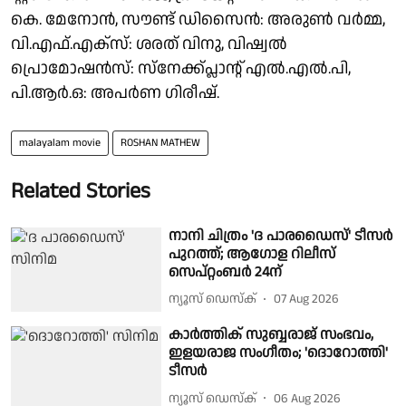
കെ. മേനോൻ, സൗണ്ട് ഡിസൈൻ: അരുൺ വർമ്മ,
വി.എഫ്.എക്സ്: ശരത് വിനു, വിഷ്വൽ
പ്രൊമോഷൻസ്: സ്‌നേക്ക്പ്ലാൻ്റ് എൽ.എൽ.പി,
പി.ആർ.ഒ: അപർണ ഗിരീഷ്.
malayalam movie
ROSHAN MATHEW
Related Stories
നാനി ചിത്രം 'ദ പാരഡൈസ്' ടീസർ
പുറത്ത്; ആഗോള റിലീസ്
സെപ്റ്റംബർ 24ന്
ന്യൂസ് ഡെസ്ക്
07 Aug 2026
കാർത്തിക് സുബ്ബരാജ് സംഭവം,
ഇളയരാജ സംഗീതം; 'ദൊറോത്തി'
ടീസർ
ന്യൂസ് ഡെസ്ക്
06 Aug 2026