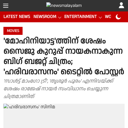
LATEST NEWS
NEWSROOM
ENTERTAINMENT
WORLD CUP
MOVIES
'മോഹിനിയാട്ട'ത്തിന് ശേഷം
സൈജു കുറുപ്പ് നായകനാകുന്ന
ബിഗ് ബജറ്റ് ചിത്രം;
'ഹരിവരാസനം' ടൈറ്റിൽ പോസ്റ്റർ
'സാൾട്ട് മാംഗോ ട്രീ', 'തൃശൂർ പൂരം' എന്നിവയ്ക്ക്
ശേഷം രാജേഷ് നായർ സംവിധാനം ചെയ്യുന്ന
ചിത്രമാണിത്