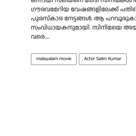
ഒന്നായി സലിമിനെ തേടി സിനിമകൾ എത
ഗൗരവമേറിയ വേഷങ്ങളിലേക്ക് പതിയെ 
പുരസ്കാര നേട്ടങ്ങൾ. ആ പറവൂരു
സംവിധായകനുമായി. സിനിമയെ അയാൾ
വരെ....
malayalam movie
Actor Salim Kumar