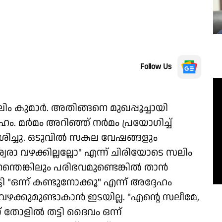
Follow Us
ം കുമാർ. അതിങ്ങനെ മുഖപ്പൂച്ചായി
ഹം. മർമം അറിഞ്ഞ് നർമം പ്രയോഗിച്ച്
മർശിച്ചു. ഒടുവിൽ സകല വേഷങ്ങളും
്വരാ വഴക്കില്ലല്ലോ" എന്ന് ചിരിയോടെ സലിം
ന്തെങ്കിലും പരിഭവമുണ്ടെങ്കിൽ താൻ
ി "ഒന്ന് കണ്ടുനോക്കൂ" എന്ന് അദ്ദേഹം
 വഴക്കുമുണ്ടാകാൻ ഇടയില്ല. "എന്റെ സലീമേ,
 തോളിൽ തട്ടി ദൈവം ഒന്ന്