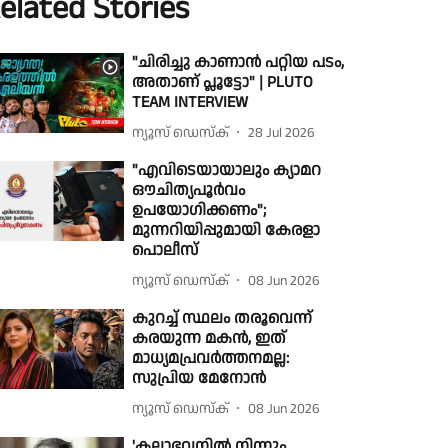
elated Stories
"ചിരിച്ചു കാണാൻ പറ്റിയ പടം,
അതാണ് പ്ലൂട്ടോ" | PLUTO
TEAM INTERVIEW
ന്യൂസ് ഡെസ്ക്
28 Jul 2026
"എവിടെയായാലും ക്യാമറ
ഔചിത്യപൂർവം
ഉപയോഗിക്കണം";
മുന്നറിയിപ്പുമായി കേരളാ
പൊലീസ്
ന്യൂസ് ഡെസ്ക്
08 Jun 2026
കുറച്ച് സ്ഥലം തരൂവെന്ന്
കരയുന്ന മകൻ, ഇത്
മാധ്യമപ്രവർത്തനമല്ല:
സുപ്രിയ മേനോൻ
ന്യൂസ് ഡെസ്ക്
08 Jun 2026
'കലാഭവനിൽ നിന്നും