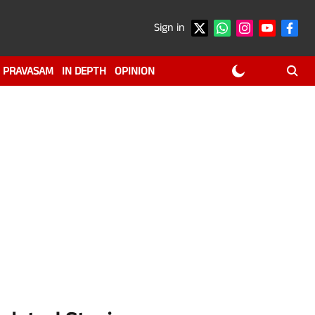
Sign in
PRAVASAM
IN DEPTH
OPINION