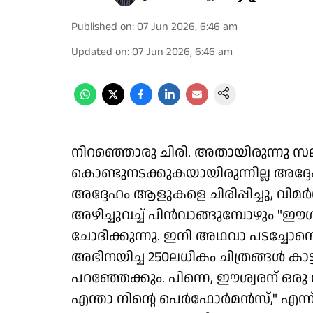
Published on
:
07 Jun 2026, 6:46 am
Updated on
:
07 Jun 2026, 6:46 am
നിറഞ്ഞൊരു ചിരി. അതായിരുന്നു സലി
കൊണ്ടുനടക്കുകയായിരുന്നില്ല അദ്ദേ
അദ്ദേഹം ആളുകളെ ചിരിപ്പിച്ചു, വി
അഴിച്ചുവച്ച് പിൻവാങ്ങുമ്പോഴും "ഈശ
ചോദിക്കുന്നു. ഇനി അഥവാ പടച്ചോനെ
അഭിനയിച്ച 250ലധികം ചിത്രങ്ങൾ കാട്ട
പറഞ്ഞേക്കും. പിന്നെ, ഈശ്വരന് ഒരു
എന്താ നിന്റെ പെർഫോർമൻസ്," എന്ന്