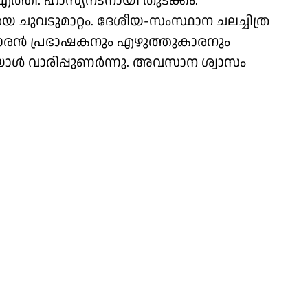
്തി. ഹാസ്യനടനായി തുടക്കം. ​
ചുവടുമാറ്റം. ദേശീയ-സംസ്ഥാന ചലച്ചിത്ര
കാരൻ പ്രഭാഷകനും എഴുത്തുകാരനും
 വാരിപ്പുണർന്നു. അവസാന ശ്വാസം