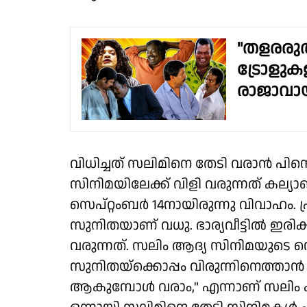
"തളരരുത്
ട്രോളുക
രാജാവാ
വിധിച്ചത് സലിമിനെ തേടി വരാൻ പിന
സിനിമയിലേക്ക് വിളി വരുന്നത് കല്യ
സെപ്റ്റംബർ 14നായിരുന്നു വിവാഹം. പ്
സുനിതയാണ് വധു. ഭാര്യവീട്ടിൽ ഇരിക
വരുന്നത്. സലിം ആദ്യ സിനിമയുടെ സെറ്
സുനിതയ്‌ക്കൊപ്പം വിരുന്നിനെത്താൻ ക
ആകുമ്പോൾ വരാം," എന്നാണ് സലിം കു