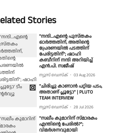
elated Stories
"നന്ദി...എന്റെ പുസ്തകം
ഓർത്തതിന്, അതിന്റെ
പ്രേരണയിൽ പടത്തിന്
പേരിട്ടതിന്"; ഷാഹി
കബീറിന് നന്ദി അറിയിച്ച്
എൻ.പി. സജീഷ്
ന്യൂസ് ഡെസ്ക്
03 Aug 2026
"ചിരിച്ചു കാണാൻ പറ്റിയ പടം,
അതാണ് പ്ലൂട്ടോ" | PLUTO
TEAM INTERVIEW
ന്യൂസ് ഡെസ്ക്
28 Jul 2026
"സലീം കുമാറിന് സ്മാരകം
എന്തിൻ്റെ പേരിൽ?";
വിമർശനവുമായി