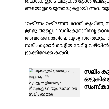
തമാശകളുടെ മീമുകൾ ട്രോൾ പേജുകള
അടയാളപ്പെടുത്തലുകളായി അവ തുട
"ഉഷ്ണം ഉഷ്ണേന ശാന്തി കൃഷ്ണ, നാറിയ
ഉള്ളു അല്ലെ..." സലിംകുമാറിന്റെ ഒറ്റ
അവതരണത്തിലെ വ്യത്യസ്‍തതയും, വ
സലിം കുമാർ വെട്ടിയ വേറിട്ട വഴിയി
ട്രാക്കിലേക്ക് കയറി.
സലിം കുമ
ഒഴുകിയെ
സംസ്കാരം