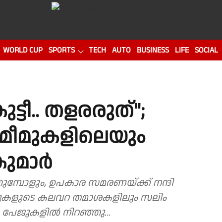
WORLD CUP
SPORTS
TECH
AUTO
BUSINESS
LIFE
SOCIAL
്ടീ.. തളരരുത്";
 മീമുകളിലെയും
കുമാർ
തുമ്പോളും, ഉപകാര സമരണയ്ക്ക് നന്ദി
ടുകളുടെ കലവറ തമാശകളിലും സലിം
പേജുകളിൽ നിറഞ്ഞു...