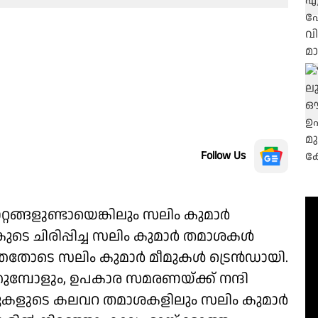
Follow Us
റങ്ങളുണ്ടായെങ്കിലും സലിം കുമാർ
ുടെ ചിരിപ്പിച്ച സലിം കുമാർ തമാശകൾ
ത്തതോടെ സലിം കുമാർ മീമുകൾ ട്രെൻഡായി.
തുമ്പോളും, ഉപകാര സമരണയ്ക്ക് നന്ദി
ടുകളുടെ കലവറ തമാശകളിലും സലിം കുമാർ