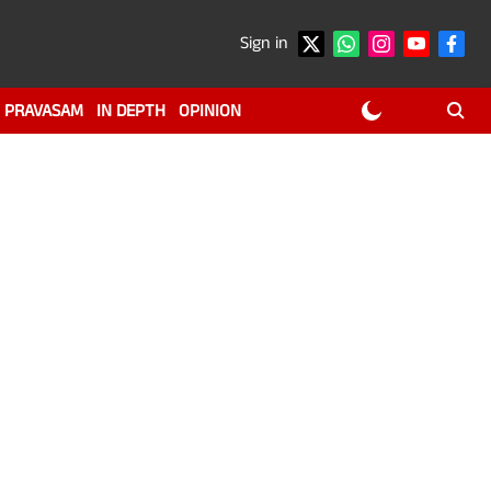
Sign in
PRAVASAM
IN DEPTH
OPINION