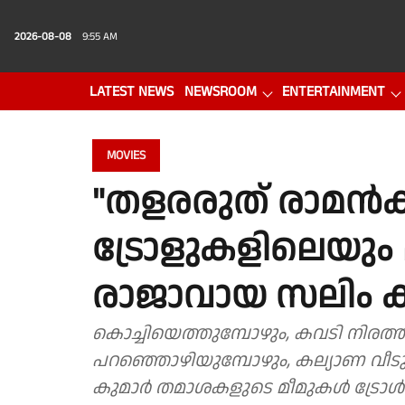
2026-08-08
9:55 AM
LATEST NEWS
NEWSROOM
ENTERTAINMENT
PHOTO GALLERY
VIDEO
MOVIES
"തളരരുത് രാമൻകുട
ട്രോളുകളിലെയും
രാജാവായ സലിം 
കൊച്ചിയെത്തുമ്പോഴും, കവടി നിരത്
പറഞ്ഞൊഴിയുമ്പോഴും, കല്യാണ വീ
കുമാർ തമാശകളുടെ മീമുകൾ ട്രോൾ 