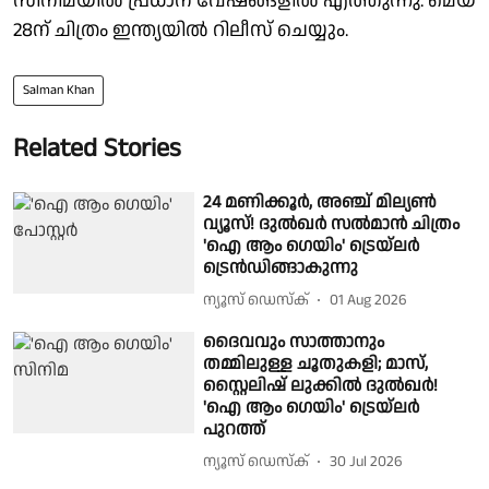
സിനിമയിൽ പ്രധാന വേഷങ്ങളിൽ എത്തുന്നു. മെയ്
28ന് ചിത്രം ഇന്ത്യയിൽ റിലീസ് ചെയ്യും.
Salman Khan
Related Stories
24 മണിക്കൂർ, അഞ്ച് മില്യൺ
വ്യൂസ്! ദുൽഖർ സൽമാൻ ചിത്രം
'ഐ ആം ഗെയിം' ട്രെയ്‌ലർ
ട്രെൻഡിങ്ങാകുന്നു
ന്യൂസ് ഡെസ്ക്
01 Aug 2026
ദൈവവും സാത്താനും
തമ്മിലുള്ള ചൂതുകളി; മാസ്,
സ്റ്റൈലിഷ് ലുക്കിൽ ദുൽഖർ!
'ഐ ആം ഗെയിം' ട്രെയ്‌ലർ
പുറത്ത്
ന്യൂസ് ഡെസ്ക്
30 Jul 2026