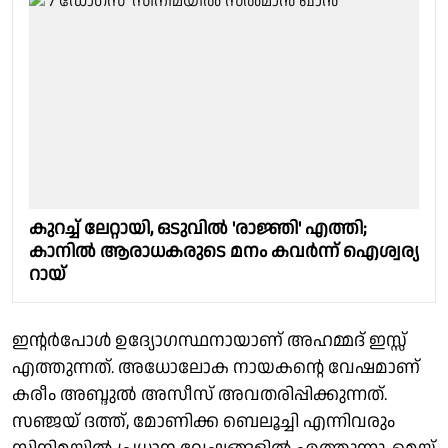
കുറച്ച് ലേറ്റായി, ഒടുവിൽ 'രാജ്ഞി' എത്തി;
കാനിൽ ആരാധകരുടെ മനം കവർന്ന് ഐശ്വര്യ
റായ്
ഇന്റർപോൾ ഉദ്യോഗസ്ഥനായാണ് അഹമ്മദ് ഇസ്സ്
എത്തുന്നത്. അധോലോക നായകന്റെ വേഷമാണ്
കരീം അബ്ദുൽ അസീസ് അവതരിപ്പിക്കുന്നത്.
സഞ്ജയ് ദത്ത്, മോണിക്ക ബെലൂച്ചി എന്നിവരും