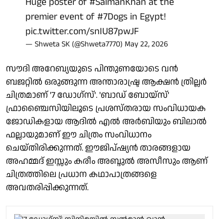
Huge poster of
#SalmanKhan
at the
premier event of
#7Dogs
in Egypt!
pic.twitter.com/snIU87pwJF
— Shweta SK (@Shweta7770)
May 22, 2026
സൗദി അറേബ്യയുടെ പിന്തുണയോടെ വൻ
ബജറ്റിൽ ഒരുങ്ങുന്ന അന്താരാഷ്ട്ര ആക്ഷൻ ത്രില്ലർ
ചിത്രമാണ് '7 ഡോഗ്സ്'. 'ബാഡ് ബോയ്സ്'
ഫ്രാഞ്ചൈസിയിലൂടെ പ്രശസ്തരായ സംവിധായക
ജോഡികളായ ആദിൽ എൽ അർബിയും ബിലാൽ
ഫല്ലായുമാണ് ഈ ചിത്രം സംവിധാനം
ചെയ്തിരിക്കുന്നത്. ഈജിപ്ഷ്യൻ താരങ്ങളായ
അഹമ്മദ് ഇസ്സും കരീം അബ്ദുൽ അസീസും ആണ്
ചിത്രത്തിലെ പ്രധാന കഥാപാത്രങ്ങളെ
അവതരിപ്പിക്കുന്നത്.