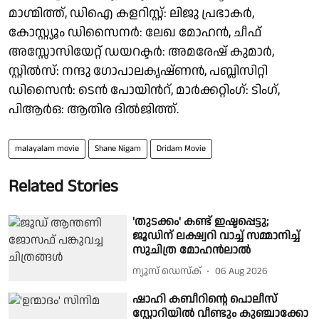
മാഗ്മിത്ത്, ഡിഐ കളറിസ്റ്റ്: ലിജു പ്രഭാകർ,
കോസ്റ്റ്യൂം ഡിസൈനർ: ലേഖ മോഹൻ, ചീഫ്
അസ്സോസിയേറ്റ് ഡയറക്ടർ: അമരേഷ് കുമാർ,
സ്റ്റിൽസ്: നന്ദു ഗോപാലകൃഷ്ണൻ, പബ്ലിസിറ്റി
ഡിസൈൻ: ടെൻ പോയിന്‍റ്, മാർക്കറ്റിംഗ്: ടിംഗ്,
പിആർഒ: ആതിര ദിൽജിത്ത്.
malayalam movie
Shane Nigam
Dridam Movie
Related Stories
'തുടക്കം' കണ്ട് ഇഷ്ടപ്പെട്ടു;
ജൂഡിന് ലക്ഷ്വറി വാച്ച് സമ്മാനിച്ച്
സുചിത്ര മോഹൻലാൽ
ന്യൂസ് ഡെസ്ക്
06 Aug 2026
ഷാഹി കബീറിന്റെ പൊലീസ്
സ്റ്റോറിയിൽ വീണ്ടും കുഞ്ചാക്കോ