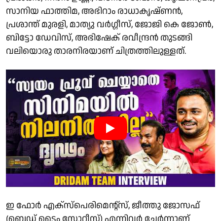
സാനിയ ഫാത്തിമ, അഭിറാം രാധാകൃഷ്ണൻ,
പ്രശാന്ത് മുരളി, മാത്യു വർഗ്ഗീസ്, ജോജി കെ ജോൺ,
ബിട്ടോ ഡേവിസ്, അഭിഷേക് രവീന്ദ്രൻ തുടങ്ങി
വലിയൊരു താരനിരയാണ് ചിത്രത്തിലുള്ളത്.
ഇ ഫോർ എക്സ്പെരിമെന്റ്സ്, ജീത്തു ജോസഫ്
(ബെഡ് ടൈം സ്റ്റോറീസ്) എന്നിവർ ചേർന്നാണ്