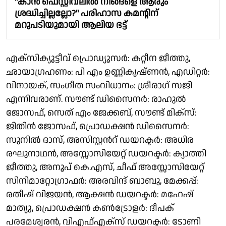
"കാൻ ഫെസ്റ്റിവലിൽ നിങ്ങളെ ആരും
ശ്രദ്ധിച്ചില്ലല്ലോ?" പരിഹാസ കമന്റിന്
മറുപടിയുമായി ആലിയ ഭട്ട്
എക്സിക്യൂട്ടീവ് പ്രൊഡ്യൂസർ: കറ്റീന ജീത്തു,
ഛായാഗ്രഹണം: പി എം ഉണ്ണികൃഷ്ണൻ, എഡിറ്റർ:
വിനായക്, സംഗീത സംവിധാനം: ശ്രീരാഗ് സജി
എന്നിവരാണ്. സൗണ്ട് ഡിസൈനർ: രാഹുൽ
ജോസഫ്, സെത് എം ജേക്കബ്, സൗണ്ട് മിക്സ്:
ജിതിൻ ജോസഫ്, പ്രൊഡക്ഷൻ ഡിസൈനർ:
സുനിൽ ദാസ്, അസിസ്റ്റന്‍റ് ഡയറക്ടർ: അധിര
രഘുനാഥൻ, അസ്സോസിയേറ്റ് ഡയറക്ടർ: ക്യാത്തി
ജീത്തു, അനൂപ് കെ.എസ്, ചീഫ് അസ്സോസിയേറ്റ്
സിനിമാറ്റോഗ്രാഫർ: അരവിന്ദ് ബാബു, മേക്കപ്പ്:
രതീഷ് വിജയൻ, ആക്ഷൻ ഡയറക്ടർ: മഹേഷ്
മാത്യു, പ്രൊഡക്ഷൻ കൺട്രോളർ: ദീപക്
പരമേശ്വരൻ, വിഎഫ്എക്സ് ഡയറക്ടർ: ടോണി