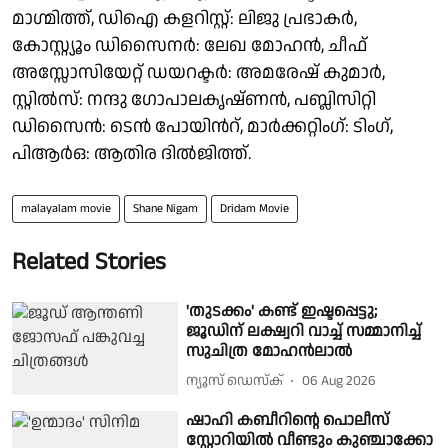
മാഗ്മിത്ത്, ഡിഐ കളറിസ്റ്റ്: ലിജു പ്രഭാകർ,
കോസ്റ്റ്യൂം ഡിസൈനർ: ലേഖ മോഹൻ, ചീഫ്
അസ്സോസിയേറ്റ് ഡയറക്ടർ: അമരേഷ് കുമാർ,
സ്റ്റിൽസ്: നന്ദു ഗോപാലകൃഷ്ണൻ, പബ്ലിസിറ്റി
ഡിസൈൻ: ടെൻ പോയിന്‍റ്, മാർക്കറ്റിംഗ്: ടിംഗ്,
പിആർഒ: ആതിര ദിൽജിത്ത്.
malayalam movie
Shane Nigam
Dridam Movie
Related Stories
'തുടക്കം' കണ്ട് ഇഷ്ടപ്പെട്ടു;
ജൂഡിന് ലക്ഷ്വറി വാച്ച് സമ്മാനിച്ച്
സുചിത്ര മോഹൻലാൽ
ന്യൂസ് ഡെസ്ക്
06 Aug 2026
ഷാഹി കബീറിന്റെ പൊലീസ്
സ്റ്റോറിയിൽ വീണ്ടും കുഞ്ചാക്കോ