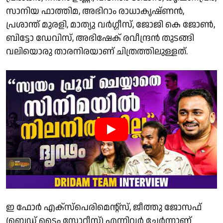
സാനിയ ഫാത്തിമ, അഭിറാം രാധാകൃഷ്ണൻ,
പ്രശാന്ത് മുരളി, മാത്യു വർഗ്ഗീസ്, ജോജി കെ ജോൺ,
ബിട്ടോ ഡേവിസ്, അഭിഷേക് രവീന്ദ്രൻ തുടങ്ങി
വലിയൊരു താരനിരയാണ് ചിത്രത്തിലുള്ളത്.
ഇ ഫോർ എക്സ്പെരിമെന്റ്സ്, ജീത്തു ജോസഫ്
(ബെഡ് ടൈം സ്റ്റോറീസ്) എന്നിവർ ചേർന്നാണ്