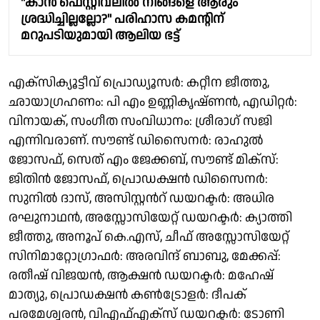
"കാൻ ഫെസ്റ്റിവലിൽ നിങ്ങളെ ആരും
ശ്രദ്ധിച്ചില്ലല്ലോ?" പരിഹാസ കമന്റിന്
മറുപടിയുമായി ആലിയ ഭട്ട്
എക്സിക്യൂട്ടീവ് പ്രൊഡ്യൂസർ: കറ്റീന ജീത്തു,
ഛായാഗ്രഹണം: പി എം ഉണ്ണികൃഷ്ണൻ, എഡിറ്റർ:
വിനായക്, സംഗീത സംവിധാനം: ശ്രീരാഗ് സജി
എന്നിവരാണ്. സൗണ്ട് ഡിസൈനർ: രാഹുൽ
ജോസഫ്, സെത് എം ജേക്കബ്, സൗണ്ട് മിക്സ്:
ജിതിൻ ജോസഫ്, പ്രൊഡക്ഷൻ ഡിസൈനർ:
സുനിൽ ദാസ്, അസിസ്റ്റന്‍റ് ഡയറക്ടർ: അധിര
രഘുനാഥൻ, അസ്സോസിയേറ്റ് ഡയറക്ടർ: ക്യാത്തി
ജീത്തു, അനൂപ് കെ.എസ്, ചീഫ് അസ്സോസിയേറ്റ്
സിനിമാറ്റോഗ്രാഫർ: അരവിന്ദ് ബാബു, മേക്കപ്പ്:
രതീഷ് വിജയൻ, ആക്ഷൻ ഡയറക്ടർ: മഹേഷ്
മാത്യു, പ്രൊഡക്ഷൻ കൺട്രോളർ: ദീപക്
പരമേശ്വരൻ, വിഎഫ്എക്സ് ഡയറക്ടർ: ടോണി