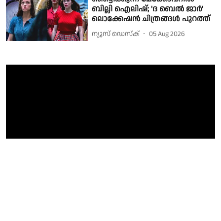
ബില്ലി ഐലിഷ്; 'ദ ബെൽ ജാർ'
ലൊക്കേഷൻ ചിത്രങ്ങൾ പുറത്ത്
ന്യൂസ് ഡെസ്ക്
05 Aug 2026