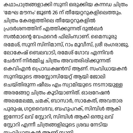
കഥാപാത്രങ്ങളാക്കി സുനി ഒരുക്കിയ കന്നഡ ചിത്രം
'മേഘ മൗനം' ജൂൺ 26 ന് തീയേറ്ററുകളിലെത്തും.
ചിത്രം കേരളത്തിലെ തീയേറ്ററുകളിൽ
പ്രദർശനത്തിന് എത്തിക്കുന്നത് ദുൽഖർ
സൽമാന്റെ വേഫറെർ ഫിലിംസാണ്. മൈസൂരു
രമേശ്, സുനി സിനിമാസ്, റാം മൂവീസ്, ശ്രീ രംഗരാജു,
ലോകേഷ് ബെലവാടി, രമേശ് ഗോവ എന്നിവർ
ചേർന്ന് നിർമ്മിച്ച ചിത്രം അവതരിപ്പിക്കുന്നത്
കെവിഎൻ പ്രൊഡക്ഷൻസ് ആണ്. സംവിധായകൻ
സുനിയുടെ അസ്സോസിയേറ്റ് ആയി ജോലി
ചെയ്തിരുന്ന ഷീലം എം സ്വാമിയുടെ നടനായുള്ള
അരങ്ങേറ്റ ചിത്രം കൂടിയാണിത്. ഓപ്പറേഷൻ
അലമേലമ്മ, ചമക്, ബാസാർ, സാകേത്, അവതാര
പുരുഷ, ഗറ്റവൈഭവ, ബഹുപറക്, സിമ്പിൾ ആകി
ഇന്നോട് ലവ് സ്റ്റോറി, സിമ്പിൾ ആകി ഒന്തു ലവ്
സ്റ്റോറി എന്നീ ചിത്രങ്ങളിലൂടെ ശ്രദ്ധ നേടിയ
സംവിധായകൻ ആണ് സുനി.