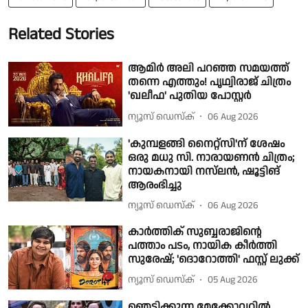
Related Stories
ആമിർ അലി പറഞ്ഞ സമയത്ത്
തന്നെ എത്തും! പൃഥ്വിരാജ് ചിത്രം
'ഖലീഫ' പുതിയ പോസ്റ്റർ
ന്യൂസ് ഡെസ്ക്
06 Aug 2026
'കുമ്പളങ്ങി നൈറ്റ്‌സി'ന് ശേഷം
ഒരു മധു സി. നാരായണൻ ചിത്രം;
നായകനായി നസ്‌ലൻ, ഷൂട്ടിങ്
ആരംഭിച്ചു
ന്യൂസ് ഡെസ്ക്
06 Aug 2026
കാർത്തിക് സുബ്ബരാജിന്റെ
പത്താം പടം, നായിക കീർത്തി
സുരേഷ്; 'ദൊറോത്തി' ഫസ്റ്റ് ലുക്ക്
ന്യൂസ് ഡെസ്ക്
05 Aug 2026
ഞെട്ടിക്കുന്ന മേക്കോവറിൽ