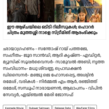
ഈ ആഴ്ചയിലെ ഒടിടി റിലീസുകൾ; ഹൊറർ
ചിത്രം മുത്തശ്ശി നാളെ സ്ട്രീമിങ് ആരംഭിക്കും
ഛായാഗ്രഹണം - സന്തോഷ് റായ് പത്തജേ,
സംഗീതം- ജൂദ സാൻഡി, ആദി കൃഷ്ണ- എഡിറ്റർ,
മ്യൂസിക് സൂപ്പർവൈസർ- സാമുവൽ അബി, നൃത്ത
സംവിധാനം- മധു ശിവണ്ണ, പ്രൊഡക്ഷൻ
ഡിസൈനർ- മഞ്ജു ജെ ഹോസപ്പെട്ട, അശ്വിൻ
രമേശ് , വരികൾ - നിർമ്മൽ എം ആർ, രഞ്ജിത്ത്
രമേശ്, സന്ധൂപ് നാരായണൻ, ആലാപനം - വിപിൻ
സേവ്യർ, ഏയ്ഞ്ചൽ മേരി ജോസഫ്
Kannada Movie
Dulquer Salmaan
Release Date
Wayfarer Films