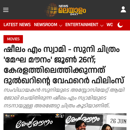
LATEST NEWS
NEWSROOM
ENTERTAINMENT
WORLD CUP
MOVIES
ഷീലം എം സ്വാമി - സുനി ചിത്രം
'മേഘ മൗനം' ജൂൺ 26ന്;
കേരളത്തിലെത്തിക്കുന്നത്
ദുൽഖറിൻ്റെ വേഫറെർ ഫിലിംസ്
സംവിധായകൻ സുനിയുടെ അസ്സോസിയേറ്റ് ആയി
ജോലി ചെയ്തിരുന്ന ഷീലം എം സ്വാമിയുടെ
നടനായുള്ള അരങ്ങേറ്റ ചിത്രം കൂടിയാണിത്..