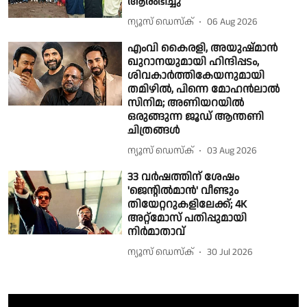
ആരംഭിച്ചു
ന്യൂസ് ഡെസ്ക്
06 Aug 2026
എംവി കൈരളി, അയുഷ്മാൻ
ഖുറാനയുമായി ഹിന്ദിപ്പടം,
ശിവകാർത്തികേയനുമായി
തമിഴിൽ, പിന്നെ മോഹൻലാൽ
സിനിമ; അണിയറയിൽ
ഒരുങ്ങുന്ന ജൂഡ് ആന്തണി
ചിത്രങ്ങൾ
ന്യൂസ് ഡെസ്ക്
03 Aug 2026
33 വർഷത്തിന് ശേഷം
'ജെന്റിൽമാൻ' വീണ്ടും
തിയേറ്ററുകളിലേക്ക്; 4K
അറ്റ്‌മോസ് പതിപ്പുമായി
നിർമാതാവ്
ന്യൂസ് ഡെസ്ക്
30 Jul 2026