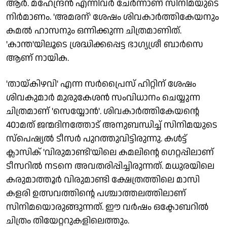
ആർ. മഹേന്ദ്രൻ എന്നിവർ ചേർന്നാണ് സിനിമയുടെ
നിർമാണം. 'അമരന്' ശേഷം ശിവകാർത്തികേയനും
കമൽ ഹാസനും ഒന്നിക്കുന്ന ചിത്രമാണിത്.
'കാന്ത'യിലൂടെ ശ്രദ്ധിക്കപ്പെട്ട ഭാഗ്യശ്രീ ബാർസെ
ആണ് നായിക.
'തായ്‌കിഴവി' എന്ന സർപ്രൈസ് ഹിറ്റിന് ശേഷം
ശിവകുമാർ മുരുകേശൻ സംവിധാനം ചെയ്യുന്ന
ചിത്രമാണ് 'സെയ്യോൻ'. ശിവകാർത്തികേയന്റെ
40ാമത് ജന്മദിനത്തോട് അനുബന്ധിച്ച് സിനിമയുടെ
സ്പെഷ്യൽ ടീസർ പുറത്തുവിട്ടിരുന്നു. കൾട്ട്
ക്ലാസിക് 'വിരുമാണ്ടി'യിലെ കമലിന്റെ ഗെറ്റപ്പിലാണ്
ടീസറിൽ നടനെ അവതരിപ്പിച്ചിരുന്നത്. മധുരയിലെ
കരുമാത്തൂർ വിരുമാണ്ടി ക്ഷേത്രത്തിലെ മാസി
കളരി ഉത്സവത്തിന്റെ പശ്ചാത്തലത്തിലാണ്
സിനിമയൊരുങ്ങുന്നത്. ഈ വര്‍ഷം ഒക്ടോബറിൽ
ചിത്രം തിയേറ്ററുകളിലെത്തും.