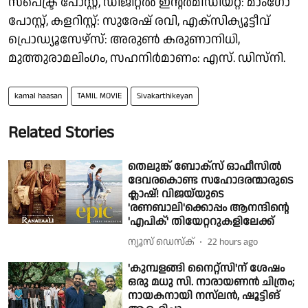
സ്പെക്ട്ര പോസ്റ്റ്, ഡിജിറ്റൽ ഇന്റർമീഡിയറ്റ്: മാംഗോ
പോസ്റ്റ്, കളറിസ്റ്റ്: സുരേഷ് രവി, എക്സിക്യൂട്ടീവ്
പ്രൊഡ്യൂസേഴ്സ്: അരുൺ കരുണാനിധി,
മുത്തുരാമലിംഗം, സഹനിർമാണം: എസ്. ഡിസ്നി.
kamal haasan
TAMIL MOVIE
Sivakarthikeyan
Related Stories
തെലുങ്ക് ബോക്സ് ഓഫീസിൽ
ദേവരകൊണ്ട സഹോദരന്മാരുടെ
ക്ലാഷ്! വിജയ്‌യുടെ
'രണബാലി'ക്കൊപ്പം ആനന്ദിന്റെ
'എപിക്' തിയേറ്ററുകളിലേക്ക്
ന്യൂസ് ഡെസ്ക്
22 hours ago
'കുമ്പളങ്ങി നൈറ്റ്‌സി'ന് ശേഷം
ഒരു മധു സി. നാരായണൻ ചിത്രം;
നായകനായി നസ്‌ലൻ, ഷൂട്ടിങ്