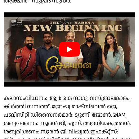
ആക്ഷൻ - സുപ്രീം സുന്ദർ.
കലാസംവിധാനം: ആർ.കെ നാഗു, വസ്ത്രാലങ്കാരം:
കീർത്തി സമ്പത്ത്, ജോഷ്വ മാക്‌സ്‌വെൽ ജെ,
പബ്ലിസിറ്റി ഡിസൈനർമാർ: ട്യൂണി ജോൺ, 24AM,
ശബ്ദലേഖനം: സുരൻ ജി, എസ്. അളഗിയകൂത്തൻ,
ശബ്ദമിശ്രണം: സുരൻ ജി, വിഷ്വൽ ഇഫക്റ്റ്സ്: