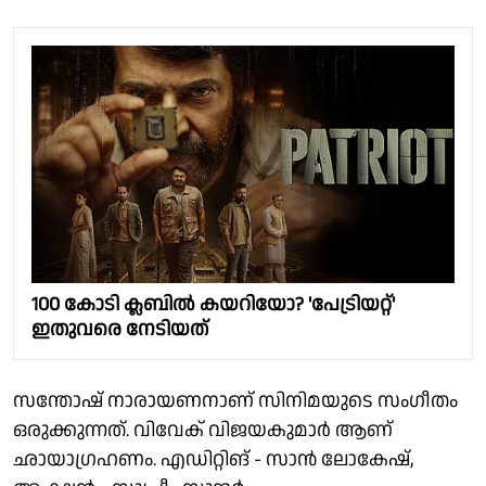
100 കോടി ക്ലബിൽ കയറിയോ? 'പേട്രിയറ്റ്'
ഇതുവരെ നേടിയത്
സന്തോഷ് നാരായണനാണ് സിനിമയുടെ സംഗീതം
ഒരുക്കുന്നത്. വിവേക് വിജയകുമാർ ആണ്
ഛായാഗ്രഹണം. എഡിറ്റിങ് - സാൻ ലോകേഷ്,