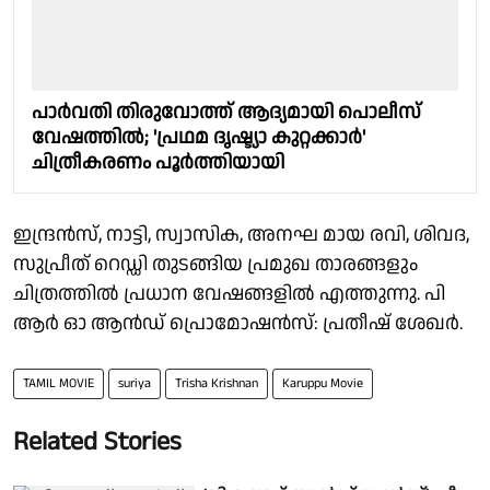
പാർവതി തിരുവോത്ത് ആദ്യമായി പൊലീസ്
വേഷത്തിൽ; 'പ്രഥമ ദൃഷ്ട്യാ കുറ്റക്കാർ'
ചിത്രീകരണം പൂർത്തിയായി
ഇന്ദ്രൻസ്, നാട്ടി, സ്വാസിക, അനഘ മായ രവി, ശിവദ,
സുപ്രീത് റെഡ്ഡി തുടങ്ങിയ പ്രമുഖ താരങ്ങളും
ചിത്രത്തിൽ പ്രധാന വേഷങ്ങളിൽ എത്തുന്നു. പി
ആർ ഓ ആൻഡ് പ്രൊമോഷൻസ്: പ്രതീഷ് ശേഖർ.
TAMIL MOVIE
suriya
Trisha Krishnan
Karuppu Movie
Related Stories