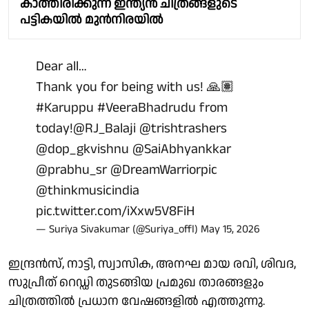
കാത്തിരിക്കുന്ന ഇന്ത്യൻ ചിത്രങ്ങളുടെ
പട്ടികയിൽ മുൻനിരയിൽ
Dear all…
Thank you for being with us! 🙏🏽
#Karuppu
#VeeraBhadrudu
from
today!
@RJ_Balaji
@trishtrashers
@dop_gkvishnu
@SaiAbhyankkar
@prabhu_sr
@DreamWarriorpic
@thinkmusicindia
pic.twitter.com/iXxw5V8FiH
— Suriya Sivakumar (@Suriya_offl)
May 15, 2026
ഇന്ദ്രൻസ്, നാട്ടി, സ്വാസിക, അനഘ മായ രവി, ശിവദ,
സുപ്രീത് റെഡ്ഡി തുടങ്ങിയ പ്രമുഖ താരങ്ങളും
ചിത്രത്തിൽ പ്രധാന വേഷങ്ങളിൽ എത്തുന്നു.