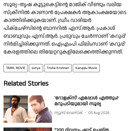
സൂര്യ–തൃഷ കൂട്ടുകെട്ടിന്റെ മാജിക് വീണ്ടും വലിയ
സ്ക്രീനിൽ കാണാൻ പ്രേക്ഷകർ ആകാംക്ഷയോടെ
കാത്തിരിക്കുകയാണ്. ഡ്രീം വാരിയർ
പിക്ചേഴ്സിന്റെ ബാനറിൽ എസ്.ആർ. പ്രകാശ്
ബാബുവും എസ്.ആർ. പ്രഭുവും ചേർന്നാണ് 'കറുപ്പ്'
നിർമിച്ചിരിക്കുന്നത്. ഐഎംപി ഫിലിംസാണ് 'കറുപ്പ്'
കേരളത്തിലെ തിയേറ്ററുകളിലേക്കെത്തിക്കുന്നത്.
TAMIL MOVIE
suriya
Trisha Krishnan
Karuppu Movie
Related Stories
'റോളക്സ്' എപ്പോൾ എത്തും?
മറുപടിയുമായി സൂര്യ
ന്യൂസ് ഡെസ്ക്
05 Aug 2026
"200 ദിവസം ഷൂട്ട് ചെയ്ത