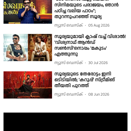
സിനിമയുടെ പരാജയം, ഞാൻ
പഠിച്ച വലിയ പാഠം";
തുറന്നുപറഞ്ഞ് സൂര്യ
ന്യൂസ് ഡെസ്ക്
05 Aug 2026
സൂര്യയുമായി ക്ലാഷ് വച്ച് വിശാൽ!
'വിശ്വനാഥ് ആൻഡ്
സൺസി'നൊപ്പം 'മകുടം'
എത്തുന്നു
ന്യൂസ് ഡെസ്ക്
30 Jul 2026
സൂര്യയുടെ തേരോട്ടം ഇനി
ഒടിടിയിൽ; 'കറുപ്പ്' സ്ട്രീമിങ്
തീയതി പുറത്ത്
ന്യൂസ് ഡെസ്ക്
08 Jun 2026