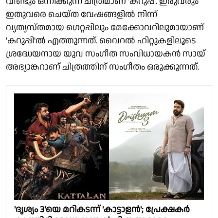
വീണ്ടും ഒന്നിക്കുന്ന ചിത്രമാണ് 'കറുപ്പ്'. ഇരുവരും
ഇതുവരെ ചെയ്ത വേഷങ്ങളിൽ നിന്ന്
വ്യത്യസ്തമായ ഗെറ്റപ്പിലും മേക്കോവറിലുമായാണ്
'കറുപ്പി'ൽ എത്തുന്നത്. വൈറൽ ഹിറ്റുകളിലൂടെ
ശ്രദ്ധേയനായ യുവ സംഗീത സംവിധായകൻ സായ്
അഭ്യാങ്കറാണ് ചിത്രത്തിന് സംഗീതം ഒരുക്കുന്നത്.
'ദൃശ്യം 3'യെ മറികടന്ന് 'കാട്ടാളൻ'; പ്രേക്ഷകർ