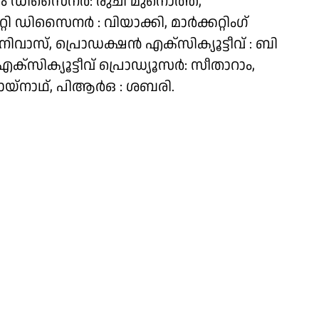
റ്യൂം ഡിസൈനർ: രുചി മുനൊത്ത്,
റി ഡിസൈനർ : വിയാക്കി, മാർക്കറ്റിംഗ്
ിവാസ്, പ്രൊഡക്ഷൻ എക്സിക്യൂട്ടീവ് : ബി
സിക്യൂട്ടീവ് പ്രൊഡ്യൂസർ: സീതാറാം,
 സായ്‌നാഥ്, പിആർഒ : ശബരി.