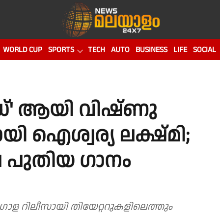
WORLD CUP
SPORTS
TECH
AUTO
BUSINESS
LIFE
SOCIAL
്' ആയി വിഷ്ണു
യി ഐശ്വര്യ ലക്ഷ്മി;
’ലെ പുതിയ ഗാനം
ുസ്തി 2’ ആഗോള റിലീസായി തിയേറ്ററുകളിലെത്തും