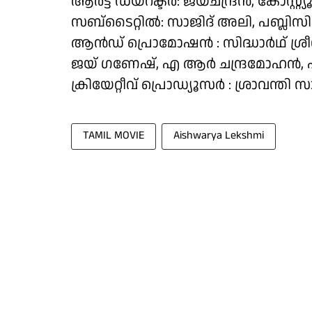
ആർട്ട് ഡയറക്ടർ: ജയചന്ദ്രൻ, കോസ്റ്
സബ്ടൈറ്റിൽ: സാജിദ് അലി, പബ്ലിസിറ്
ആൻഡ് പ്രൊമോഷൻ : സിദ്ധാർഥ് ശ്രീന
ജയ് ഗണേഷ്, എ ആർ ചന്ദ്രമോഹൻ, എക്
ക്രിയേറ്റീവ് പ്രൊഡ്യൂസർ : ശ്രാവന്തി
TAMIL MOVIE
Aishwarya Lekshmi