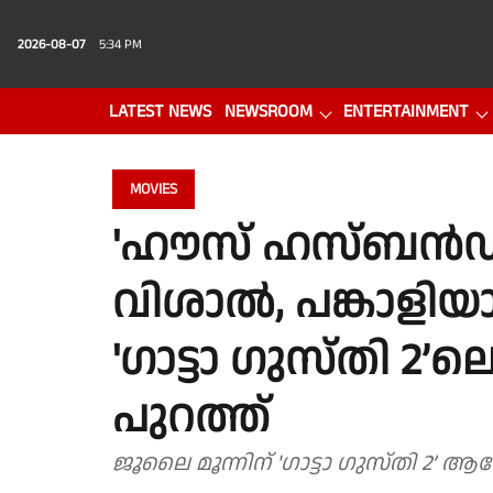
2026-08-07
5:34 PM
LATEST NEWS
NEWSROOM
ENTERTAINMENT
PHOTO GALLERY
VIDEO
MOVIES
'ഹൗസ് ഹസ്ബൻഡ
വിശാൽ, പങ്കാളിയാ
'ഗാട്ടാ ഗുസ്തി 2
പുറത്ത്
ജൂലൈ മൂന്നിന് 'ഗാട്ടാ ഗ