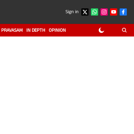
Sign in
PRAVASAM
IN DEPTH
OPINION