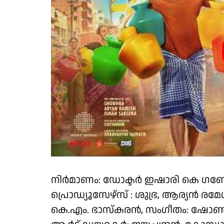
നിർമാണം: ഡോക്ടർ ഇഷാരി കെ ഗണ
പ്രൊഡ്യൂസേഴ്സ് : ശുഭ്ര, ആര്യൻ 
കെ.എം. ഭാസ്കരൻ, സംഗീതം: ഷോൺ റ