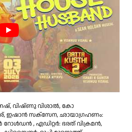
േഷ്, വിഷ്ണു വിശാൽ, കോ
രമേശ്, ഇഷാൻ സക്സേന, ഛായാഗ്രഹണം:
ോൾഡൻ , എഡിറ്റർ: ഭരത് വിക്രമൻ,