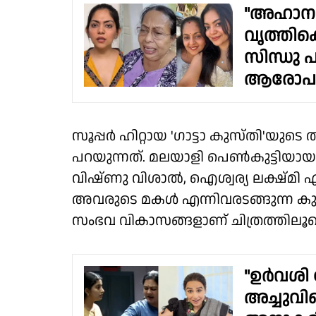
"അഹാന 
വൃത്തികെട
സിന്ധു പറ
ആരോപണങ
സൂപ്പർ ഹിറ്റായ 'ഗാട്ടാ കുസ്തി'യു
പറയുന്നത്. മലയാളി പെൺകുട്ടിയായാ
വിഷ്ണു വിശാൽ, ഐശ്വര്യ ലക്ഷ്മി എന
അവരുടെ മകൾ എന്നിവരടങ്ങുന്ന ക
സംഭവ വികാസങ്ങളാണ് ചിത്രത്തിലൂടെ പ
"ഉർവശി ച
അച്ചുവി