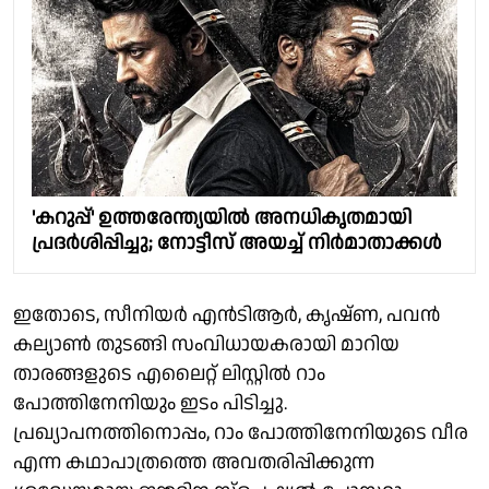
'കറുപ്പ്' ഉത്തരേന്ത്യയിൽ അനധികൃതമായി
പ്രദർശിപ്പിച്ചു; നോട്ടീസ് അയച്ച് നിർമാതാക്കൾ
ഇതോടെ, സീനിയർ എൻടിആർ, കൃഷ്ണ, പവൻ
കല്യാൺ തുടങ്ങി സംവിധായകരായി മാറിയ
താരങ്ങളുടെ എലൈറ്റ് ലിസ്റ്റിൽ റാം
പോത്തിനേനിയും ഇടം പിടിച്ചു.
പ്രഖ്യാപനത്തിനൊപ്പം, റാം പോത്തിനേനിയുടെ വീര
എന്ന കഥാപാത്രത്തെ അവതരിപ്പിക്കുന്ന