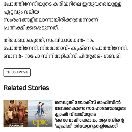
പോത്തിനേനിയുടെ കരിയറിലെ ഇതുവരെയുള്ള
ഏറ്റവും വലിയ
സംരംഭങ്ങളിലൊന്നായിരിക്കുമെന്നാണ്
പ്രതീക്ഷിക്കപ്പെടുന്നത്.
തിരക്കഥാകൃത്ത്, സംവിധായകൻ- റാം
പോത്തിനേനി, നിർമാതാവ്- കൃഷ്ണ പൊത്തിനേനി,
ബാനർ- റാപോ സിനിമാറ്റിക്സ്, പിആർഒ- ശബരി.
TELUGU MOVIE
Related Stories
തെലുങ്ക് ബോക്സ് ഓഫീസിൽ
ദേവരകൊണ്ട സഹോദരന്മാരുടെ
ക്ലാഷ്! വിജയ്‌യുടെ
'രണബാലി'ക്കൊപ്പം ആനന്ദിന്റെ
'എപിക്' തിയേറ്ററുകളിലേക്ക്