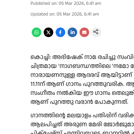
Published on
:
05 Mar 2026, 6:41 am
Updated on
:
05 Mar 2026, 6:41 am
കൊച്ചി: അഭിഷേക് നാമ രചിച്ചു സംവിധ
ചിത്രമായ 'നാഗബന്ധ'ത്തിലെ 'നമോ രേ' 
നാരായണനുള്ള ആദരവ് ആയിട്ടാണ് ഗാനം
11.11ന് ആണ് ഗാനം പുറത്തുവരിക. ആ
സംഗീതം നൽകിയ ഈ ഗാനം തെലുങ്ക്, 
ആണ് പുറത്തു വരാൻ പോകുന്നത്.
ഗാനത്തിന്റെ മലയാളം പതിപ്പിന് വര
ആലപിച്ചത് അരുണ മേരി ജോർജുമാ
പിക്ചേഴ്സ് എന്നിവയുടെ ബാനറിൽ ക