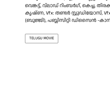
വെങ്കട്ട്, വ്ലാഡ് റിംബർഗ്, കെച്ച,
കൃഷ്ണ, Vfx: തണ്ടർ സ്റ്റുഡിയോസ്,
(ബുജ്ജി), പബ്ലിസിറ്റി ഡിസൈൻ -കാ
TELUGU MOVIE