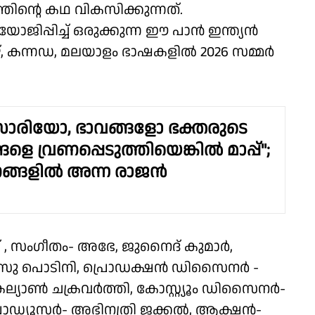
ത്തിന്റെ കഥ വികസിക്കുന്നത്.
്പിച്ച് ഒരുക്കുന്ന ഈ പാൻ ഇന്ത്യൻ
മിഴ്, കന്നഡ, മലയാളം ഭാഷകളിൽ 2026 സമ്മർ
സാരിയോ, ഭാവങ്ങളോ ഭക്തരുടെ
ളെ വ്രണപ്പെടുത്തിയെങ്കിൽ മാപ്പ്";
ങ്ങളിൽ അന്ന രാജൻ
, സംഗീതം- അഭേ, ജുനൈദ് കുമാർ,
വാസു പൊടിനി, പ്രൊഡക്ഷൻ ഡിസൈനർ -
യാൺ ചക്രവർത്തി, കോസ്റ്റ്യൂം ഡിസൈനർ-
പ്രൊഡ്യൂസർ- അഭിനത്രി ജക്കൽ, ആക്ഷൻ-