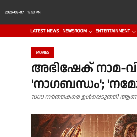
2026-08-07
12:53 PM
LATEST NEWS
NEWSROOM
ENTERTAINMENT
PHOTO GALLERY
VIDEO
MOVIES
അഭിഷേക് നാമ-വി
'നാഗബന്ധം'; 'നമോ 
1000 നർത്തകരെ ഉൾപ്പെടുത്തി ആണ് 'ന