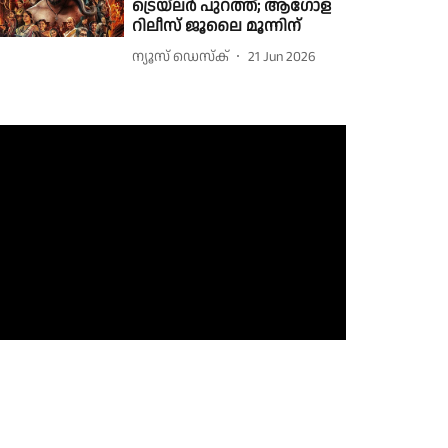
ട്രെയ്‌ലർ പുറത്ത്; ആഗോള
റിലീസ് ജൂലൈ മൂന്നിന്
ന്യൂസ് ഡെസ്ക്
21 Jun 2026