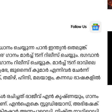
Follow Us
ാനം ചെയ്യുന്ന പാൻ ഇന്ത്യൻ തെലുങ്ക്
ഗാനം മാർച്ച് 15ന് റിലീസ് ചെയ്യും. ഭഗവാൻ
 റിലീസ് ചെയ്യുക. മാർച്ച് 15ന് രാവിലെ
ഭേ, ജുനൈദ് കുമാർ എന്നിവർ ചേർന്ന്
തമിഴ്, ഹിന്ദി, മലയാളം, കന്നഡ ഭാഷകളിൽ
ികൾ രചിച്ചത് രാജീവ് എൻ കൃഷ്ണയും, ഗാനം
ണ്. എൻഐകെ സ്റ്റുഡിയോസ്, അഭിഷേക്
ിഷോർ അന്നപുറെഡ്ഡി, നിഷിത നാഗിറെഡ്ഡി