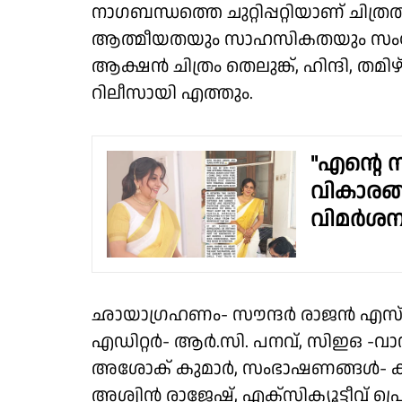
നാഗബന്ധത്തെ ചുറ്റിപ്പറ്റിയാണ് ചിത്ര
ആത്മീയതയും സാഹസികതയും സംയോജിപ
ആക്ഷൻ ചിത്രം തെലുങ്ക്, ഹിന്ദി, ത
റിലീസായി എത്തും.
"എന്റെ 
വികാരങ്ങ
വിമർശന
ഛായാഗ്രഹണം- സൗന്ദർ രാജൻ എസ് 
എഡിറ്റർ- ആർ.സി. പനവ്, സിഇഒ -
അശോക് കുമാർ, സംഭാഷണങ്ങൾ- കല്
അശ്വിൻ രാജേഷ്, എക്സിക്യൂട്ടീവ് 