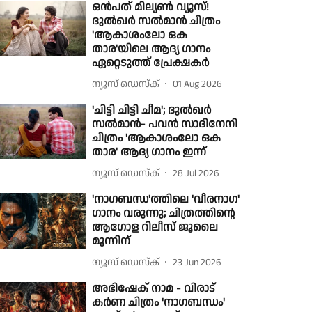
ഒൻപത് മില്യൺ വ്യൂസ്!
ദുൽഖർ സൽമാൻ ചിത്രം
'ആകാശംലോ ഒക
താര'യിലെ ആദ്യ ഗാനം
ഏറ്റെടുത്ത് പ്രേക്ഷകർ
ന്യൂസ് ഡെസ്ക്
01 Aug 2026
'ചിട്ടി ചിട്ടി ചീമ'; ദുൽഖർ
സൽമാൻ- പവൻ സാദിനേനി
ചിത്രം 'ആകാശംലോ ഒക
താര' ആദ്യ ഗാനം ഇന്ന്
ന്യൂസ് ഡെസ്ക്
28 Jul 2026
'നാഗബന്ധ'ത്തിലെ 'വീരനാഗ'
ഗാനം വരുന്നു; ചിത്രത്തിന്റെ
ആഗോള റിലീസ് ജൂലൈ
മൂന്നിന്
ന്യൂസ് ഡെസ്ക്
23 Jun 2026
അഭിഷേക് നാമ - വിരാട്
കർണ ചിത്രം 'നാഗബന്ധം'