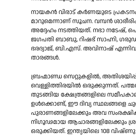
നായകൻ വിരാട് കർണയുടെ പ്രകടനം 
മാറുമെന്നാണ് സൂചന. വമ്പൻ ശാരീര
അദ്ദേഹം നടത്തിയത്. നഭാ നടേഷ്, 
ജഗപതി ബാബു, റിഷഭ് സാഹ്നി, ഗരു
ഭരദ്വാജ്, ബി.എസ്. അവിനാഷ് എന്നിവ
താരങ്ങൾ.
ബ്രഹ്മാണ്ഡ സെറ്റുകളിൽ, അതിശയിപ
വെള്ളിത്തിരയിൽ ഒരുക്കുന്നത്. പത്മന
തുടങ്ങിയ ക്ഷേത്രങ്ങളിലെ സമീപകാല
ഉൾക്കൊണ്ട്, ഈ ദിവ്യ സ്ഥലങ്ങളെ ചു
പുരാണങ്ങളിലേക്കും അവ സംരക്ഷിക
നിഗൂഢമായ ആചാരങ്ങളിലേക്കും ശ്രദ്ധ 
ഒരുക്കിയത്. ഇന്ത്യയിലെ 108 വിഷ്ണു 