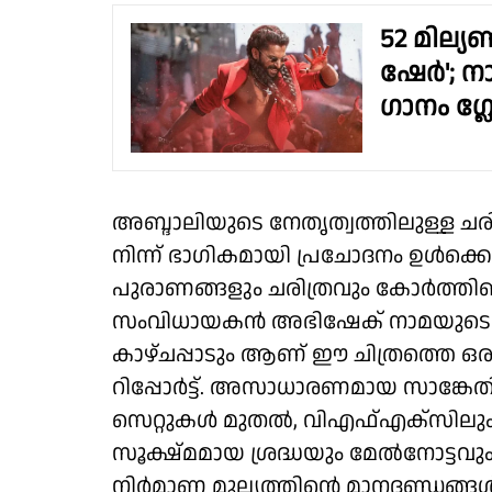
52 മില്യ
ഷേർ'; ന
ഗാനം ഗ്ല
അബ്ദാലിയുടെ നേതൃത്വത്തിലുള്ള
നിന്ന് ഭാഗികമായി പ്രചോദനം ഉൾക്കൊണ
പുരാണങ്ങളും ചരിത്രവും കോർത്തിണക
സംവിധായകൻ അഭിഷേക് നാമയുടെ 
കാഴ്ചപ്പാടും ആണ് ഈ ചിത്രത്തെ ഒരു 
റിപ്പോർട്ട്. അസാധാരണമായ സാങ്കേത
സെറ്റുകൾ മുതൽ, വിഎഫ്എക്സിലും എ
സൂക്ഷ്മമായ ശ്രദ്ധയും മേൽനോട്ടവ
നിർമാണ മൂല്യത്തിന്റെ മാനദണ്ഡങ്ങൾ