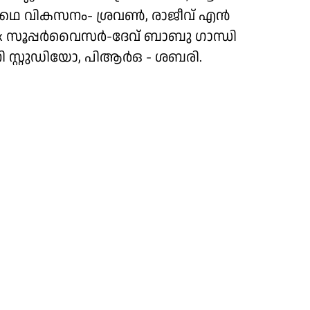
 തിരക്കഥ വികസനം- ശ്രവൺ, രാജീവ് എൻ
 Vfx സൂപ്പർവൈസർ-ദേവ് ബാബു ഗാന്ധി
നി സ്റ്റുഡിയോ, പിആർഒ - ശബരി.