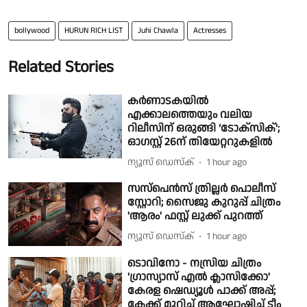
bollywood
HURUN RICH LIST
Juhi Chawla
Actresses
Related Stories
കർണാടകയിൽ
എക്കാലത്തെയും വലിയ
റിലീസിന് ഒരുങ്ങി ‘ടോക്സിക്';
ഓഗസ്റ്റ് 26ന് തിയേറ്ററുകളിൽ
ന്യൂസ് ഡെസ്ക്
1 hour ago
സസ്‌പെൻസ് ത്രില്ലർ പൊലീസ്
സ്റ്റോറി; സൈജു കുറുപ്പ് ചിത്രം
'ആരം' ഫസ്റ്റ് ലുക്ക് പുറത്ത്
ന്യൂസ് ഡെസ്ക്
1 hour ago
ടൊവിനോ - നസ്രിയ ചിത്രം
'ഗ്രാസ്യാസ് എൽ ക്ലാസിക്കോ'
കേരള ഷെഡ്യൂൾ പാക്ക് അപ്പ്;
കേക്ക് മുറിച്ച് ആഘോഷിച്ച് ടീം