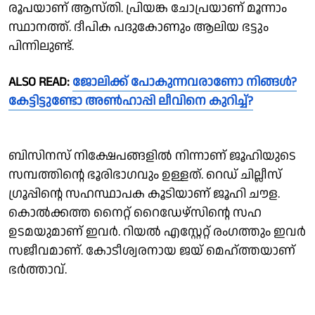
രൂപയാണ് ആസ്തി. പ്രിയങ്ക ചോപ്രയാണ് മൂന്നാം
സ്ഥാനത്ത്. ദീപിക പദുകോണും ആലിയ ഭട്ടും
പിന്നിലുണ്ട്.
ALSO READ:
ജോലിക്ക് പോകുന്നവരാണോ നിങ്ങൾ?
കേട്ടിട്ടുണ്ടോ അൺഹാപ്പി ലീവിനെ കുറിച്ച്?
ബിസിനസ് നിക്ഷേപങ്ങളിൽ നിന്നാണ് ജൂഹിയുടെ
സമ്പത്തിന്റെ ഭൂരിഭാഗവും ഉള്ളത്. റെഡ്‌ ചില്ലീസ്
ഗ്രൂപ്പിന്റെ സഹസ്ഥാപക കൂടിയാണ് ജൂഹി ചൗള.
കൊൽക്കത്ത നൈറ്റ് റൈഡേഴ്സിന്റെ സഹ
ഉടമയുമാണ് ഇവർ. റിയൽ എസ്റ്റേറ്റ് രംഗത്തും ഇവർ
സജീവമാണ്. കോടീശ്വരനായ ജയ് മെഹ്ത്തയാണ്
ഭർത്താവ്.