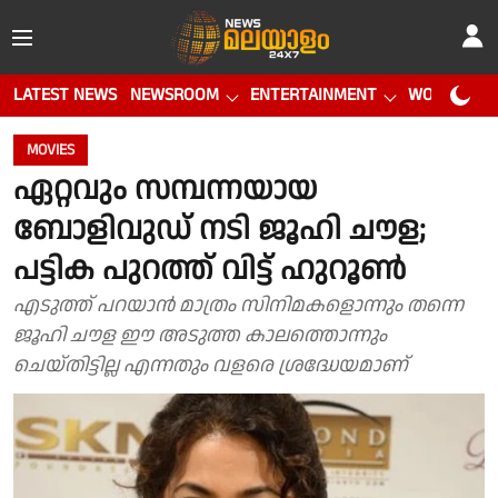
LATEST NEWS
NEWSROOM
ENTERTAINMENT
WORLD CUP
MOVIES
ഏറ്റവും സമ്പന്നയായ
ബോളിവുഡ് നടി ജൂഹി ചൗള;
പട്ടിക പുറത്ത് വിട്ട് ഹുറൂൺ
എടുത്ത് പറയാൻ മാത്രം സിനിമകളൊന്നും തന്നെ
ജൂഹി ചൗള ഈ അടുത്ത കാലത്തൊന്നും
ചെയ്തിട്ടില്ല എന്നതും വളരെ ശ്രദ്ധേയമാണ്