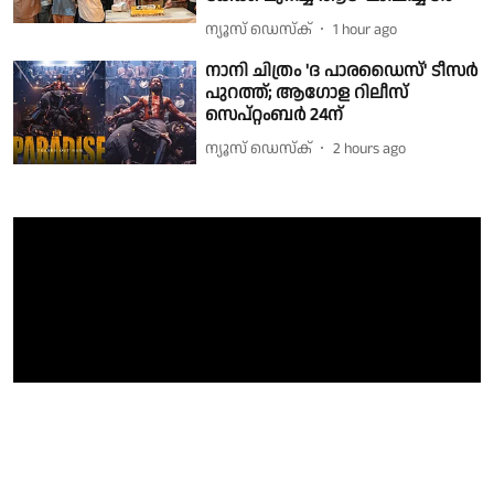
ന്യൂസ് ഡെസ്ക്
1 hour ago
നാനി ചിത്രം 'ദ പാരഡൈസ്' ടീസർ
പുറത്ത്; ആഗോള റിലീസ്
സെപ്റ്റംബർ 24ന്
ന്യൂസ് ഡെസ്ക്
2 hours ago