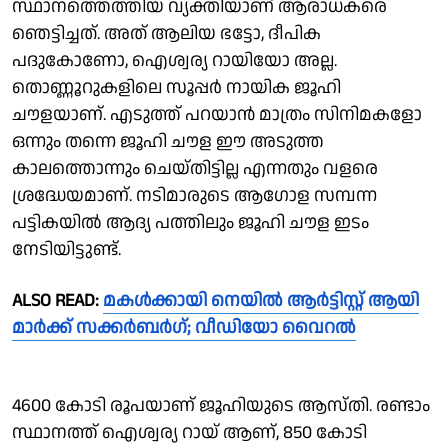
സ്ഥാനത്തെത്തിയ വ്യക്തിയാണ് ആരാധകരെ
ഞെട്ടിച്ചത്. അത് ആലിയ ഭട്ടോ, ദീപിക
പദുകോണോ, ഐശ്വര്യ റായിയോ അല്ല.
തൊണ്ണൂറുകളിലെ സൂപ്പർ നായിക ജൂഹി
ചൗളയാണ്. എടുത്ത് പറയാൻ മാത്രം സിനിമകളോ
ഒന്നും തന്നെ ജൂഹി ചൗള ഈ അടുത്ത
കാലത്തൊന്നും ചെയ്തിട്ടില്ല എന്നതും വളരെ
ശ്രദ്ധേയമാണ്. നടിമാരുടെ ആഗോള സമ്പന്ന
പട്ടികയിൽ ആദ്യ പത്തിലും ജൂഹി ചൗള ഇടം
നേടിയിട്ടുണ്ട്.
ALSO READ:
മകൾക്കായി നെയിൽ ആർട്ടിസ്റ്റ് ആയി
മാർക്ക് സക്കർബർഗ്; വീഡിയോ വൈറല്‍
4600 കോടി രൂപയാണ് ജൂഹിയുടെ ആസ്തി. രണ്ടാം
സ്ഥാനത്ത് ഐശ്വര്യ റായ് ആണ്, 850 കോടി