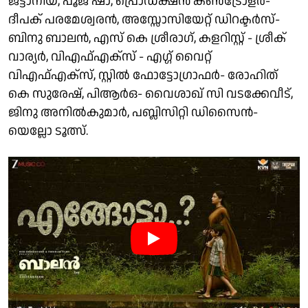
ജട്ടാനിയ, പൂജ ഷാ, പ്രൊഡക്ഷൻ കൺട്രോളർ-
ദീപക് പരമേശ്വരൻ, അസ്സോസിയേറ്റ് ഡിറക്ടർസ്-
ബിനു ബാലൻ, എസ് കെ ശ്രീരാഗ്, കളറിസ്റ്റ് - ശ്രീക്
വാര്യർ, വിഎഫ്എക്സ് - എഗ്ഗ് വൈറ്റ്
വിഎഫ്എക്സ്, സ്റ്റിൽ ഫോട്ടോഗ്രാഫർ- രോഹിത്
കെ സുരേഷ്, പിആർഒ- വൈശാഖ് സി വടക്കേവീട്,
ജിനു അനിൽകുമാർ, പബ്ലിസിറ്റി ഡിസൈൻ-
യെല്ലോ ടൂത്സ്.