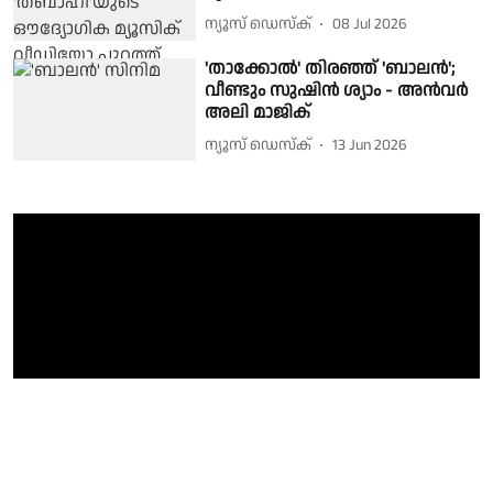
ന്യൂസ് ഡെസ്ക്
08 Jul 2026
'താക്കോൽ' തിരഞ്ഞ് 'ബാലൻ';
വീണ്ടും സുഷിൻ ശ്യാം - അൻവർ
അലി മാജിക്
ന്യൂസ് ഡെസ്ക്
13 Jun 2026