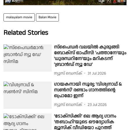
malayalam movie
Balan Movie
Related Stories
സ്പൈഡർ വലയിൽ കുരുങ്ങി
ബോക്സ് ഓഫീസ്! 'പത്താനേ'യും
'ധുരന്ധറിനേ'യും മറികടന്ന്
'ബ്രാൻഡ് ന്യൂ ഡേ'
ന്യൂസ് ഡെസ്ക്
31 Jul 2026
ഗായകനായി സൂര്യ; 'വിശ്വനാഥ് &
സൺസ്' രണ്ടാം ഗാനത്തിന്റെ
പ്രൊമോ ഇന്ന്
ന്യൂസ് ഡെസ്ക്
23 Jul 2026
‘ടോക്സിക്കി’ ലെ ആദ്യ ഗാനം
‘തബാഹി’യുടെ ഔദ്യോഗിക
മ്യൂസിക് വീഡിയോ പുറത്ത്