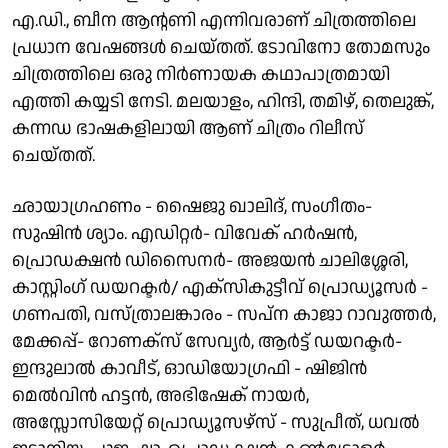
എ.ഡി., ബീന ആൻ്റണി എന്നിവരാണ് ചിത്രത്തിലെ
പ്രധാന വേഷങ്ങൾ ചെയ്തത്. ടോവിനോ തോമസും
ചിത്രത്തിലെ ഒരു നിർണായക കഥാപാത്രമായി
എത്തി കയ്യടി നേടി. മലയാളം, ഹിന്ദി, തമിഴ്, തെലുങ്ക്,
കന്നഡ ഭാഷകളിലായി ആണ് ചിത്രം റിലീസ്
ചെയ്തത്.
ഛായാഗ്രഹണം - ഷൈജു ഖാലിദ്, സംഗീതം-
സുഷിൻ ശ്യാം. എഡിറ്റർ- വിവേക് ഹർഷൻ,
പ്രൊഡക്ഷൻ ഡിസൈനർ- അജയൻ ചാലിശ്ശേരി,
കാസ്റ്റിംഗ് ഡയറക്ടർ/ എക്സികുട്ടീവ് പ്രൊഡ്യൂസർ -
ഗണപതി, വസ്ത്രാലങ്കാരം - സപ്ന കാജാ റാവുത്തർ,
മേക്കപ്പ്- റോണക്സ് സേവ്യർ, ആർട്ട് ഡയറക്ടർ-
ഇന്ദുലാൽ കാവീട്, ഓഡിയോഗ്രഫി - ഷിജിൻ
മെൽവിൻ ഹട്ടൻ, അഭിഷേക് നായർ,
അസ്സോസിയേറ്റ് പ്രൊഡ്യൂസഴ്സ് - സുപ്രീത്, ധവൽ