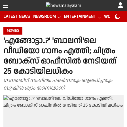
LATEST NEWS
NEWSROOM
ENTERTAINMENT
WORLD CUP
MOVIES
'എങ്ങോട്ടാ..?' 'ബാലനി'ലെ
വീഡിയോ ഗാനം എത്തി; ചിത്രം
ബോക്സ് ഓഫീസിൽ നേടിയത്
25 കോടിയിലധികം
ഗാനത്തിന് സംഗീതം പകർന്നതും ആലപിച്ചതും
സുഷിൻ ശ്യാം തന്നെയാണ്