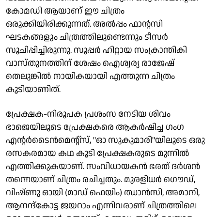
കോമഡി ആയാണ് ഈ ചിത്രം
ഒരുക്കിയിരിക്കുന്നത്. അൽപ്പം ഫാന്റസി
ഘടകങ്ങളും ചിത്രത്തിലുണ്ടെന്നും ടീസർ
സൂചിപ്പിച്ചിരുന്നു. സൂപ്പർ ഹിറ്റായ സംക്രാന്തികി
വാസ്തുനത്തിന് ശേഷം ഐശ്വര്യ രാജേഷ്
തെലുങ്കിൽ നായികയായി എത്തുന്ന ചിത്രം
കൂടിയാണിത്.
പ്രേക്ഷക-നിരൂപക പ്രശംസ നേടിയ ശിവം
ഭാജെയിലൂടെ പ്രേക്ഷകരെ ആകർഷിച്ച ഗംഗ
എന്റർടൈൻമെന്റ്‌സ്, "ഓ സുകുമാരി"യിലൂടെ ഒരു
രസകരമായ കഥ കൂടി പ്രേക്ഷകരുടെ മുന്നിൽ
എത്തിക്കുകയാണ്. സംവിധായകൻ ഭരത് ദർശൻ
തന്നെയാണ് ചിത്രം രചിച്ചതും. മുരളിധർ ഗൌഡ്,
വിഷ്ണു ഓയി (മാഡ് ഫെയിം) ഝാൻസി, അമാനി,
ആനന്ദ്കോട്ട ജയറാം എന്നിവരാണ് ചിത്രത്തിലെ