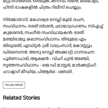
മറ്റു താരങ്ങൾ. തെലുങ്ക്, കന്നഡ, തമിഴ്, മലയാളം,
ഹിന്ദി ഭാഷകളിൽ ചിത്രം റിലീസ് ചെയ്യും.
നിർമ്മാതാവ്: മഹേശ്വര റെഡ്ഡി മൂലി, രചന,
സംവിധാനം: ഭരത് ദർശൻ, ഛായാഗ്രഹണം: സിഎച്ച്
കുശേന്ദർ, സംഗീത സംവിധായകൻ: ഭരത്
മഞ്ചിരാജു, കലാസംവിധാനം: തിരുമല എം
തിരുപ്പതി, എഡിറ്റർ: ശ്രീ വരപ്രസാദ്, കോസ്റ്റ്യൂം
ഡിസൈനർ: അനു റെഡ്ഡി അക്കാട്ടി, ഗാനരചന:
പൂർണാചാരി, ആക്ഷൻ - വിംഗ് ചുൻ അഞ്ചി,
നൃത്തസംവിധാനം - ജെ ഡി മാസ്റ്റർ, മാർക്കറ്റിംഗ്:
ഹാഷ്ടാഗ് മീഡിയ, പിആർഒ : ശബരി.
TELUGU MOVIE
Related Stories