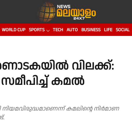
WORLD CUP
SPORTS
TECH
AUTO
BUSINESS
LIFE
SOCIAL
ർണാടകയിൽ വിലക്ക്:
മീപിച്ച് കമൽ
 നിയമവിരുദ്ധമാണെന്ന് കമലിൻ്റെ നിർമാണ
്.