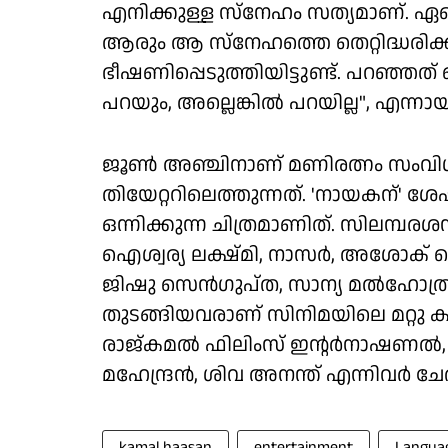
എനിക്കുള്ള സ്നേഹം സത്യമാണ്. ഏതെ
ആരും ആ സ്നേഹത്തെ തെറ്റിദ്ധരിക്കി
ഭീഷണിപ്പെടുത്തിയിട്ടുണ്ട്. പറഞ്ഞത് തെ
പറയും, അല്ലെങ്കില്‍ പറയില്ല", എന്ന
ജൂണ്‍ അഞ്ചിനാണ് മണിരത്നം സംവി
തിയേറ്ററിലെത്തുന്നത്. 'നായകന്' ശ
ഒന്നിക്കുന്ന ചിത്രമാണിത്. സിലമ്പരശ
ഐശ്വര്യ ലക്ഷ്മി, നാസര്‍, അശോക് സെ
ജിഷു സെന്‍ഗുപ്ത, സാന്യ മല്‍ഹോത
തുടങ്ങിയവരാണ് സിനിമയിലെ മറ്റു കഥ
രാജ്‌കമല്‍ ഫിലിംസ് ഇൻ്റര്‍നാഷണല്‍, മ
മഹേന്ദ്രന്‍, ശിവ അനന്ത് എന്നിവര്‍ ചേര്
kamal haasan
entertainment
Langua