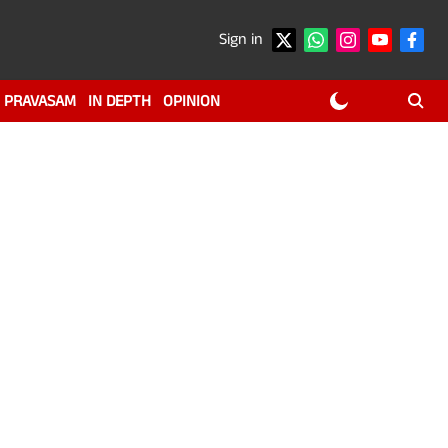
Sign in
PRAVASAM
IN DEPTH
OPINION