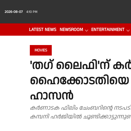
2026-08-07
4:10 PM
LATEST NEWS
NEWSROOM
ENTERTAINMENT
PHOTO GALLERY
VIDEO
MOVIES
'തഗ് ലൈഫി'ന് ക
ഹൈക്കോടതിയെ സ
ഹാസൻ
കർണാടക ഫിലിം ചേംബറിൻ്റെ നടപടി
കമ്പനി ഹർജിയിൽ ചൂണ്ടിക്കാട്ടുന്നുണ്ട