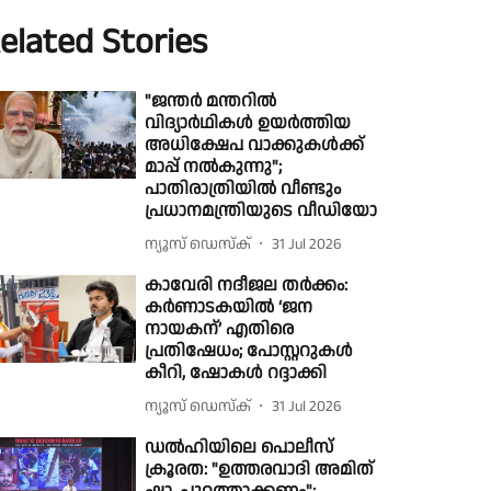
elated Stories
"ജന്തർ മന്തറിൽ
വിദ്യാർഥികൾ ഉയർത്തിയ
അധിക്ഷേപ വാക്കുകൾക്ക്
മാപ്പ് നൽകുന്നു";
പാതിരാത്രിയിൽ വീണ്ടും
പ്രധാനമന്ത്രിയുടെ വീഡിയോ
ന്യൂസ് ഡെസ്ക്
31 Jul 2026
കാവേരി നദീജല തർക്കം:
കർണാടകയിൽ ‘ജന
നായകന്’ എതിരെ
പ്രതിഷേധം; പോസ്റ്ററുകൾ
കീറി, ഷോകൾ റദ്ദാക്കി
ന്യൂസ് ഡെസ്ക്
31 Jul 2026
ഡല്‍ഹിയിലെ പൊലീസ്
ക്രൂരത: "ഉത്തരവാദി അമിത്