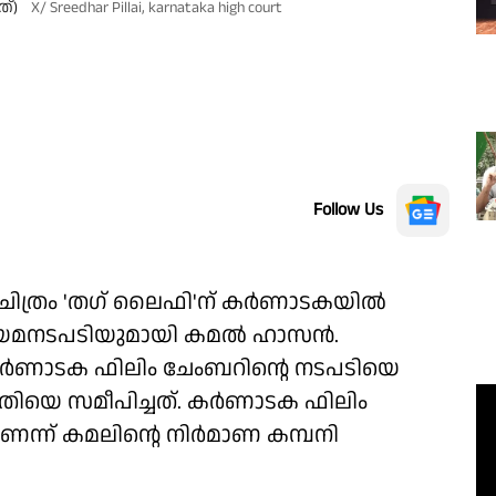
്)
X/ Sreedhar Pillai, karnataka high court
Follow Us
യ ചിത്രം 'തഗ് ലൈഫി'ന് കർണാടകയിൽ
നിയമനടപടിയുമായി കമൽ ഹാസൻ.
യ കർണാടക ഫിലിം ചേംബറിൻ്റെ നടപടിയെ
ിയെ സമീപിച്ചത്. കർണാടക ഫിലിം
െന്ന് കമലിൻ്റെ നിർമാണ കമ്പനി