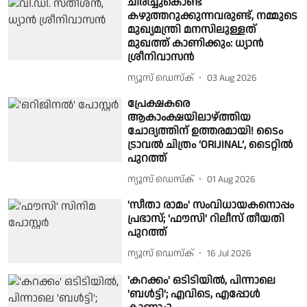
ചിരിച്ചുകൊണ്ട്
കഴുത്തറുക്കുന്നവരുണ്ട്, നമ്മുടെ
മുഖ്യമന്ത്രി മനസിലുള്ളത്
മുഖത്ത് കാണിക്കും: ധ്യാൻ
ശ്രീനിവാസൻ
ന്യൂസ് ഡെസ്ക്
03 Aug 2026
പ്രേക്ഷകരെ
ആകാംക്ഷയിലാഴ്ത്തിയ
ചോദ്യത്തിന് ഉത്തരമായി! ടൈം
ട്രാവൽ ചിത്രം ‘ORIJINAL’, ടൈറ്റിൽ
പുറത്ത്
ന്യൂസ് ഡെസ്ക്
01 Aug 2026
'സീതാ രാമം' സംവിധായകനൊപ്പം
പ്രഭാസ്; 'ഫൗസി' റിലീസ് തീയതി
പുറത്ത്
ന്യൂസ് ഡെസ്ക്
16 Jul 2026
'കറക്കം' ഒടിടിയിൽ, പിന്നാലെ
'ബൾട്ടി'; എവിടെ, എപ്പോൾ