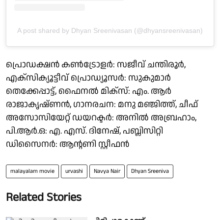
A post shared by Dhyan Sreenivasan (@dhyansreenivasan)
പ്രൊഡക്ഷൻ കൺട്രോളർ: സജീവ് ചന്തിരൂർ,
എക്സിക്യൂട്ടീവ് പ്രൊഡ്യൂസർ: സുകുമാർ
തെക്കേപ്പാട്ട്, ഫൈനൽ മിക്സ്: എം. ആർ
രാജാകൃഷ്ണൻ, ഗാനരചന: മനു മഞ്ജിത്ത്, ചീഫ്
അസോസിയേറ്റ് ഡയറക്ടർ: അനിൽ അബ്രഹാം,
പി.ആർ.ഒ: എ. എസ്. ദിനേഷ്, പബ്ലിസിറ്റി
ഡിസൈനർ: ആന്റണി സ്റ്റീഫൻ
malayalam movie
urvashi
Navya Nair
Dhyan Sreeniva
Related Stories