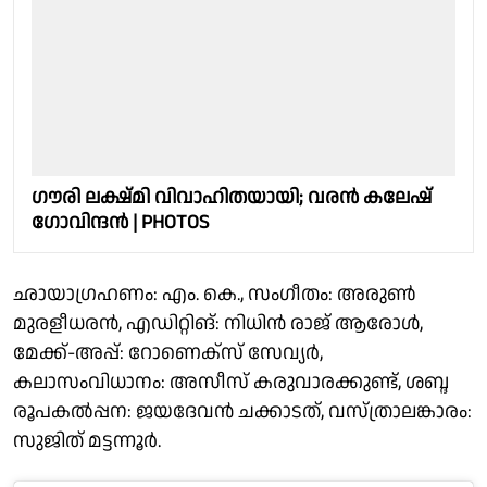
ഗൗരി ലക്ഷ്മി വിവാഹിതയായി; വരൻ കലേഷ്
ഗോവിന്ദൻ | PHOTOS
ഛായാഗ്രഹണം: എം. കെ., സംഗീതം: അരുൺ
മുരളീധരൻ, എഡിറ്റിങ്: നിധിൻ രാജ് ആരോൾ,
മേക്ക്-അപ്പ്: റോണെക്സ് സേവ്യർ,
കലാസംവിധാനം: അസീസ് കരുവാരക്കുണ്ട്, ശബ്ദ
രൂപകൽപ്പന: ജയദേവൻ ചക്കാടത്, വസ്ത്രാലങ്കാരം:
സുജിത് മട്ടന്നൂർ.