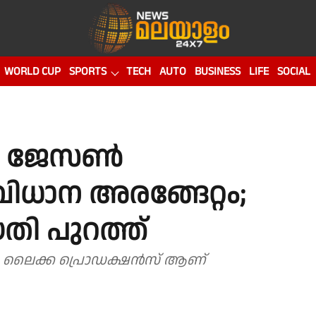
WORLD CUP
SPORTS
TECH
AUTO
BUSINESS
LIFE
SOCIAL
കൻ ജേസൺ
ിധാന അരങ്ങേറ്റം;
യതി പുറത്ത്
്രം ലൈക്ക പ്രൊഡക്ഷൻസ് ആണ്