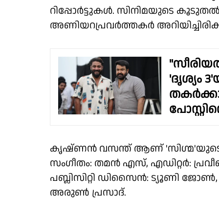
റിപ്പോർട്ടുകൾ. സിനിമയുടെ കൂടുത
അണിയറപ്രവർത്തകർ അറിയിച്ചിരിക്ക
"സീരിയൽ
'ദൃശ്യം 
തകർക്കാൻ
പോസ്റ്റ
കൃഷ്ണൻ വസന്ത് ആണ് 'സിഗ്മ'യുടെ
സംഗീതം: തമൻ എസ്, എഡിറ്റർ: പ്ര
പബ്ലിസിറ്റി ഡിസൈൻ: ട്യൂണി ജോൺ,
അരുൺ പ്രസാദ്.