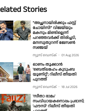
elated Stories
"അച്ഛനായിരിക്കും ഫസ്റ്റ്
ചോയിസ്!" വിജയ്‌യും
മകനും മിണ്ടില്ലെന്ന്
പറഞ്ഞവർക്ക് തിരിച്ചടി,
മനസുതുറന്ന് ജേസൺ
സഞ്ജയ്
ന്യൂസ് ഡെസ്ക്
01 Aug 2026
ഓണം തൂക്കാൻ
'ബെത്‌ലഹേം കുടുംബ
യൂണിറ്റ്'; റിലീസ് തീയതി
പുറത്ത്
ന്യൂസ് ഡെസ്ക്
18 Jul 2026
'സീതാ രാമം'
സംവിധായകനൊപ്പം പ്രഭാസ്;
'ഫൗസി' റിലീസ് തീയതി