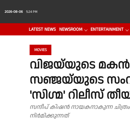
2026-08-06
5:24 PM
LATEST NEWS
NEWSROOM
ENTERTAINMENT
PHOTO GALLERY
VIDEO
MOVIES
വിജയ്‌യുടെ മ
സഞ്ജയ്‌യുടെ സംവ
'സിഗ്മ' റിലീസ് തീ
സന്ദീപ് കിഷൻ നായകനാകുന്ന ചിത
നിർമിക്കുന്നത്