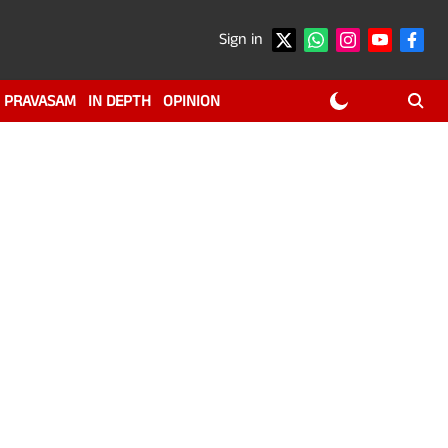
Sign in
PRAVASAM
IN DEPTH
OPINION