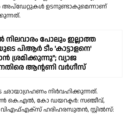
ൽ അപ്ഡേറ്റുകൾ ഉടനുണ്ടാകുമെന്നാണ്
ുന്നത്.
 നിലവാരം പോലും ഇല്ലാത്ത
3'യുടെ പിആർ ടീം 'കാട്ടാളനെ'
 ശ്രമിക്കുന്നു"; വ്യാജ
ിനെതിരെ ആന്റണി വർഗീസ്
 ഛായാഗ്രഹണം നിർവഹിക്കുന്നത്.
വീൺ കെ.എൽ, കോ ഡയറക്ടർ: സഞ്ജീവ്,
 വിഎഫ്എക്സ് ഹരിഹരസുതൻ, സ്റ്റിൽസ്: