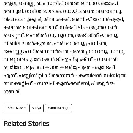
ആലുബെല്ലി, രാം സന്ദീപ് വർമ്മ ജമ്പാന, രമേഷ്
അഗുരി, നവീൻ ഈദാര, സായ് ചരൺ വണ്ടവസു,
റിഷ ചെറുകുരി, ശിവ ശങ്കർ, അനീഷ് ദേവൻപള്ളി,
കലാൽ വെങ്കി ഗൌഡ്, ഡിഒപി ടീം - ആൻസൺ
ടൈറ്റസ്, ഹെമിൽ സുഗുനൻ, അഭിജിത് ഷാബു,
നിഖില ലാൽകുമാർ, ഹരി ബാബു, പ്രവീൺ,
കോസ്റ്റ്യൂം ഡിസൈനർമാർ - അർച്ചന റാവു, സന്ധ്യ
സബ്ബവരപു, മോഷൻ ജിഎഫ്എക്സ് - സബാരി
രാമിറോ, പ്രൊഡക്ഷൻ കൺട്രോളർ - രുദ്രേഷ്
എസ്, പബ്ലിസിറ്റി ഡിസൈനർ - കബിലൻ, ഡിജിറ്റൽ
മാർക്കറ്റിംഗ് - സന്ദീപ് കുൽക്കർണി, പിആർഒ-
ശബരി.
TAMIL MOVIE
suriya
Mamitha Baiju
Related Stories