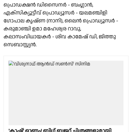
പ്രൊഡക്ഷൻ ഡിസൈനർ - ബംഗ്ലാൻ,
എക്സിക്യൂട്ടീവ് പ്രൊഡ്യൂസർ - യലമഞ്ചിളി
ഗോപാല കൃഷ്ണ (നാനി), ലൈൻ പ്രൊഡ്യൂസർ -
കരുമാഞ്ചി ഉമാ മഹേശ്വര റാവു,
കലാസംവിധായകർ - ശിവ കാമേഷ് ഡി, ജിത്തു
സെബാസ്റ്റ്യൻ.
'ക്ലാഷ്' ഓണം! ബിഗ് ബജറ്റ് ചിത്രങ്ങളുമായി