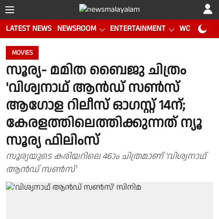
LATEST NEWS
NEWSROOM
ENTERTAINMENT
WORLD CUP
MOVIES
സൂര്യ- മമിത ബൈജു ചിത്രം
'വിശ്വനാഥ് ആൻഡ് സൺസ്
ആഗോള റിലീസ് ഓഗസ്റ്റ് 14ന്;
കേരളത്തിലെത്തിക്കുന്നത് ന്യൂ
സൂര്യ ഫിലിംസ്
സൂര്യയുടെ കരിയറിലെ 46ാം ചിത്രമാണ് 'വിശ്വനാഥ്
ആൻഡ് സൺസ്'