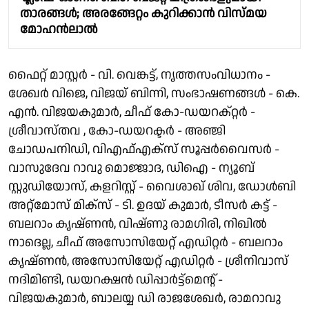
താരങ്ങൾ; അരങ്ങേറ്റം കുറിക്കാൻ വിസ്മയ
മോഹൻലാൽ
ഫൈറ്റ് മാസ്റ്റർ - വി. വെങ്കട്ട്, നൃത്തസംവിധാനം -
ശേഖർ വിജെ, വിജയ് ബിന്നി, സംഭാഷണങ്ങൾ - കെ.
എൻ. വിജയകുമാർ, ചീഫ് കോ-ഡയറക്റ്റർ -
ശ്രീവാസ്തവ , കോ-ഡയറക്ടർ - അഞ്ജി
ചോഡപനിഡി, വിഎഫ്എക്സ് സൂപ്പർവൈസർ -
വാസുദേവ റാവു മൊജ്ജാദ, ഡിഐ - ന്യൂബ്
സ്റ്റുഡിയോസ്, കളറിസ്റ്റ് - വൈശാഖ് ശിവ, ഡോൾബി
അറ്റ്മോസ് മിക്സ് - ടി. ഉദയ് കുമാർ, ടീസർ കട്ട് -
ബലറാം കൃഷ്ണൻ, വിഷ്ണു രാമഗിരി, നിഖിൽ
നാദെല്ല, ചീഫ് അസോസിയേറ്റ് എഡിറ്റർ - ബലറാം
കൃഷ്ണൻ, അസോസിയേറ്റ് എഡിറ്റർ - ശ്രീനിവാസ്
നദിമിണ്ടി, ഡയറക്ഷൻ ഡിപ്പാർട്ട്മെന്റ് -
വിജയകുമാർ, ബാലയ്യ ഡി രാജശേഖർ, രാമറാവു