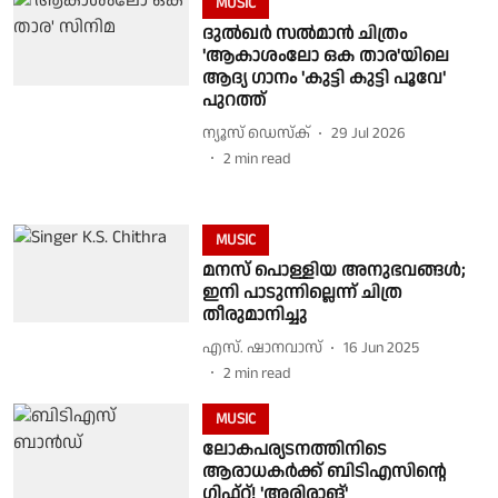
MUSIC
ദുൽഖർ സൽമാൻ ചിത്രം
'ആകാശംലോ ഒക താര'യിലെ
ആദ്യ ഗാനം 'കുട്ടി കുട്ടി പൂവേ'
പുറത്ത്
ന്യൂസ് ഡെസ്ക്
29 Jul 2026
2
min read
MUSIC
മനസ് പൊള്ളിയ അനുഭവങ്ങള്‍;
ഇനി പാടുന്നില്ലെന്ന് ചിത്ര
തീരുമാനിച്ചു
എസ്. ഷാനവാസ്
16 Jun 2025
2
min read
MUSIC
ലോകപര്യടനത്തിനിടെ
ആരാധകർക്ക് ബിടിഎസിന്റെ
ഗിഫ്റ്റ്! 'അരിരാങ്'