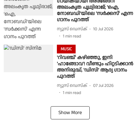
ഗായികയായി അരങ്ങേറി
അലംകൃത പൃഥ്വിരാജ്; 'ഐ,
നോബഡി'യിലെ 'സർക്കസ്' എന്ന
ഗാനം പുറത്ത്
ന്യൂസ് ഡെസ്ക്
10 Jul 2026
1
min read
MUSIC
'റിവഞ്ച്' കഴിഞ്ഞു, ഇനി
'ഹാങ്ങോവ'! വീണ്ടും ഹിറ്റടിക്കാൻ
അനിരുദ്ധ്, 'ഡിസി' ആദ്യ ഗാനം
പുറത്ത്
ന്യൂസ് ഡെസ്ക്
07 Jul 2026
1
min read
Show More