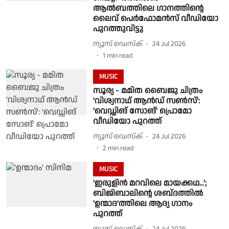
ആൽബത്തിലെ ഗാനത്തിന്റെ
ലൈവ് പെർഫോമൻസ് വീഡിയോ
പുറത്തുവിട്ടു
ന്യൂസ് ഡെസ്ക്
24 Jul 2026
1
min read
MUSIC
സൂര്യ - മമിത ബൈജു ചിത്രം
'വിശ്വനാഥ് ആൻഡ് സൺസ്':
'വെഡ്ഡിങ് സോങ്' പ്രൊമോ
വീഡിയോ പുറത്ത്
ന്യൂസ് ഡെസ്ക്
24 Jul 2026
2
min read
MUSIC
'ഇരുളിൻ മറവിലെ മായക്കഥ...';
ബിജിബാലിന്റെ ശബ്‍ദത്തിൽ
'ഉന്മാദ'ത്തിലെ ആദ്യ ഗാനം
പുറത്ത്