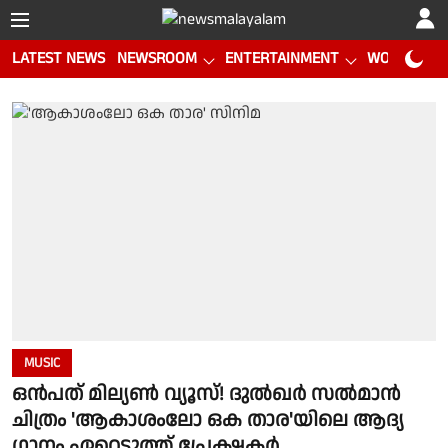
LATEST NEWS
NEWSROOM
ENTERTAINMENT
WORLD CUP
MUSIC
ഒൻപത് മില്യൺ വ്യൂസ്! ദുൽഖർ സൽമാൻ
ചിത്രം 'ആകാശംലോ ഒക താര'യിലെ ആദ്യ
ഗാനം ഏറ്റെടുത്ത് പ്രേക്ഷകർ