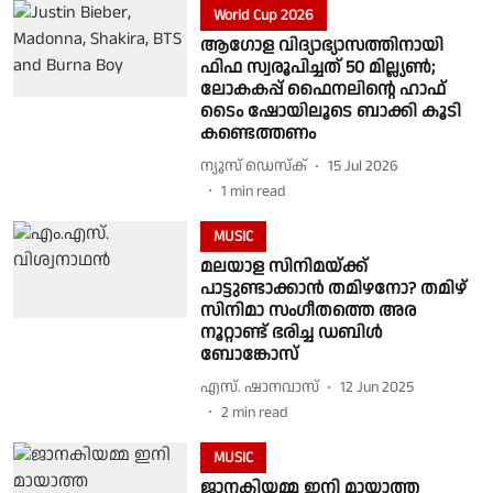
World Cup 2026
ആഗോള വിദ്യാഭ്യാസത്തിനായി
ഫിഫ സ്വരൂപിച്ചത് 50 മില്ല്യൺ;
ലോകകപ്പ് ഫൈനലിൻ്റെ ഹാഫ്
ടൈം ഷോയിലൂടെ ബാക്കി കൂടി
കണ്ടെത്തണം
ന്യൂസ് ഡെസ്ക്
15 Jul 2026
1
min read
MUSIC
മലയാള സിനിമയ്ക്ക്
പാട്ടുണ്ടാക്കാന്‍ തമിഴനോ? തമിഴ്
സിനിമാ സംഗീതത്തെ അര
നൂറ്റാണ്ട് ഭരിച്ച ഡബിള്‍
ബോങ്കോസ്
എസ്. ഷാനവാസ്
12 Jun 2025
2
min read
MUSIC
ജാനകിയമ്മ ഇനി മായാത്ത