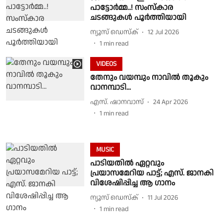
പാട്ടോർമ്മ..! സംസ്കാര
ചടങ്ങുകൾ പൂർത്തിയായി
ന്യൂസ് ഡെസ്ക്
12 Jul 2026
1
min read
VIDEOS
തേനും വയമ്പും നാവിൽ തൂകും
വാനമ്പാടി...
എസ്. ഷാനവാസ്
24 Apr 2026
1
min read
MUSIC
പാടിയതില്‍ ഏറ്റവും
പ്രയാസമേറിയ പാട്ട്; എസ്. ജാനകി
വിശേഷിപ്പിച്ച ആ ഗാനം
ന്യൂസ് ഡെസ്ക്
11 Jul 2026
1
min read