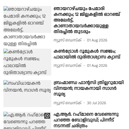
ഞായറാഴ്ചയും പേമാരി
കനക്കും; 12 ജില്ലകളിൽ ഓറഞ്ച്
അലേർട്ട്,
കാണാതായവർക്കായുള്ള
തിരച്ചിൽ തുടരും
ന്യൂസ് ഡെസ്ക്
01 Aug 2026
കണ്‍ട്രോള്‍ റൂമുകള്‍ സജ്ജം;
പാലായില്‍ ദുരിതാശ്വാസ ക്യാമ്പ്
ന്യൂസ് ഡെസ്ക്
01 Aug 2026
ബ്രഹ്മാണ്ഡ ഫാന്റസി ത്രില്ലറുമായി
വിനയൻ; നായകനായി സാഗർ
സൂര്യ
ന്യൂസ് ഡെസ്ക്
30 Jul 2026
എ.ആര്‍. റഹ്‍മാനെ വേണ്ടെന്നു
പറഞ്ഞ ബോളിവുഡ്; പിന്നീട്
നടന്നത് ചരിത്രം