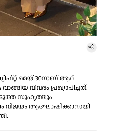
വിഫ്റ്റ് മെയ് 30നാണ് ആറ്
്ങിയ വിവരം പ്രഖ്യാപിച്ചത്.
അടുത്ത സുഹൃത്തും
പം വിജയം ആഘോഷിക്കാനായി
തി.