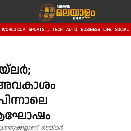
WORLD CUP
SPORTS
TECH
AUTO
BUSINESS
LIFE
SOCIAL
‌ലര്‍;
 അവകാശം
 പിന്നാലെ
്‍ ആഘോഷം
്തുക്കളാണ്. ടെയ്‌ലര്‍