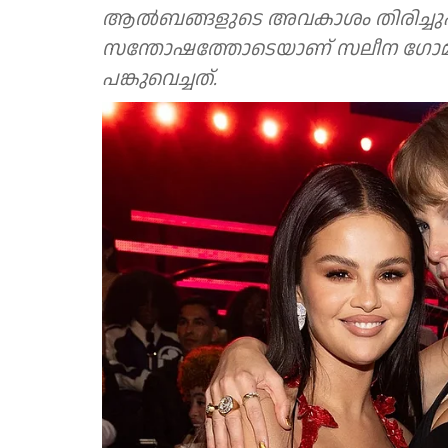
ആല്‍ബങ്ങളുടെ അവകാശം തിരിച്ചുപിടി
സന്തോഷത്തോടെയാണ് സലീന ഗോമസ്
പങ്കുവെച്ചത്.