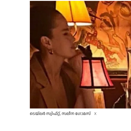
ടെയ്‌ലര്‍ സ്വിഫ്റ്റ്, സലീന ഗോമസ്
X