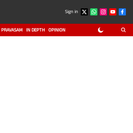
Sign in
PRAVASAM
IN DEPTH
OPINION