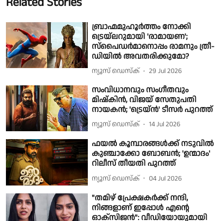
Related Stories
ബ്രാഹ്മമുഹൂർത്തം നോക്കി
ട്രെയ്‌ലറുമായി 'രാമായണ';
സ്പൈഡർമാനൊപ്പം രാമനും ത്രീ-
ഡിയിൽ അവതരിക്കുമോ?
ന്യൂസ് ഡെസ്ക്
29 Jul 2026
സംവിധാനവും സംഗീതവും
മിഷ്‌കിൻ, വിജയ് സേതുപതി
നായകൻ; 'ട്രെയ്‌ൻ' ടീസർ പുറത്ത്
ന്യൂസ് ഡെസ്ക്
14 Jul 2026
ഫയൽ കൂമ്പാരങ്ങൾക്ക് നടുവിൽ
കുഞ്ചാക്കോ ബോബൻ; 'ഉന്മാദം'
റിലീസ് തീയതി പുറത്ത്
ന്യൂസ് ഡെസ്ക്
04 Jul 2026
"തമിഴ് പ്രേക്ഷകർക്ക് നന്ദി,
നിങ്ങളാണ് ഇപ്പോൾ എന്റെ
ഓക്സിജൻ": വീഡിയോയുമായി