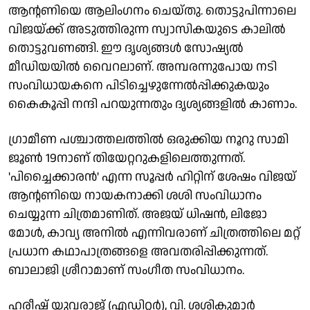
ആന്റണിയെ ആലിംഗനം ചെയ്തു. തൊട്ടുപിന്നാലെ
വിജയ്‌ക്ക് അടുത്തിരുന്ന സ്വാസികയുടെ കാലിൽ
തൊട്ടുവണങ്ങി. ഈ ദൃശ്യങ്ങൾ സോഷ്യൽ
മീഡിയയിൽ വൈറലാണ്. അമ്പരന്നുപോയ നടി
സംവിധായകനെ പിടിച്ചെഴുന്നേൽപ്പിക്കുകയും
കൈകൂപ്പി നന്ദി പറയുന്നതും ദൃശ്യങ്ങളിൽ കാണാം.
ഗ്രാമീണ പശ്ചാത്തലത്തിൽ ഒരുക്കിയ നൂറു സാമി
ജൂൺ 19നാണ് തിയേറ്ററുകളിലെത്തുന്നത്.
'പിച്ചൈക്കാരൻ' എന്ന സൂപ്പർ ഹിറ്റിന് ശേഷം വിജയ്
ആന്റണിയെ നായകനാക്കി ശശി സംവിധാനം
ചെയ്യുന്ന ചിത്രമാണിത്. അജയ് ധിഷൻ, ലിജോ
മോൾ, കാവ്യ അനിൽ എന്നിവരാണ് ചിത്രത്തിലെ മറ്റ്
പ്രധാന കഥാപാത്രങ്ങളെ അവതരിപ്പിക്കുന്നത്.
ബാലാജി ശ്രീറാമാണ് സംഗീത സംവിധാനം.
ഹരീഷ് യുവരാജ് (എഡിറ്റർ), വി. ശശികുമാർ