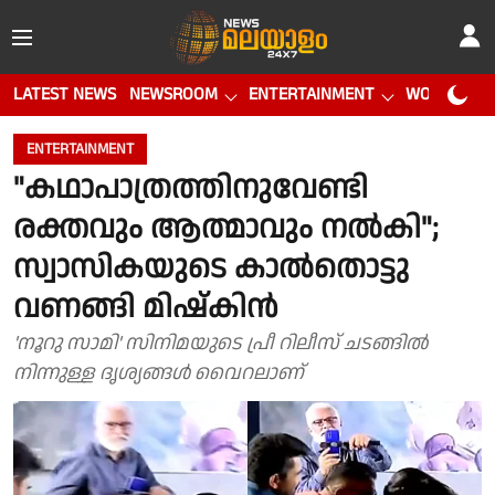
LATEST NEWS
NEWSROOM
ENTERTAINMENT
WORLD CUP
ENTERTAINMENT
"കഥാപാത്രത്തിനുവേണ്ടി
രക്തവും ആത്മാവും നൽകി";
സ്വാസികയുടെ കാൽതൊട്ടു
വണങ്ങി മിഷ്കിൻ
'നൂറു സാമി' സിനിമയുടെ പ്രീ റിലീസ് ചടങ്ങിൽ
നിന്നുള്ള ദൃശ്യങ്ങൾ വൈറലാണ്