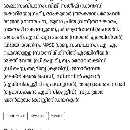
(കലാസംവിധാനം), വിജി സതീഷ് (ഡാൻസ്
കൊറിയോഗ്രഹി), രാംകുമാർ (ആക്ഷൻ), മോഹൻ
രാജൻ (ഗാനരചന), ദുർഗ പ്രിയ (വസ്ത്രാലങ്കാരം),
ഗണേഷ് (കോസ്റ്റ്യൂമർ), ശ്രീരാളൻ മണി (ഹെയർ &
മേക്കപ്പ്), എസ്. ചന്ദ്രശേഖർ (സൗണ്ട് എഞ്ചിനീയർ),
വിജയ് രത്തിനം MPSE (ശബ്ദസംവിധാനം), എ. എം.
റഹ്മത്തുള്ള (സൗണ്ട് മിക്സിങ് എഞ്ചിനീയർ),
ശക്തിവേൽ (ഡി.ഐ.ടി), പ്രൊമോവർക്ക്സ്
(ഡി.ഐ), ആദിത്യ (കളറിസ്റ്റ്), ജനാർദ്ദനൻ
(ടെക്നിക്കൽ ഹെഡ്), ഡി. നവീൻ കുമാർ
(എക്സിക്യൂട്ടീവ് പ്രൊഡ്യൂസർ), അണ്ണാമലൈ സാമി
(പ്രൊഡക്ഷൻ എക്സിക്യൂട്ടീവ്), സുകുമാർ
ഷൺമുഖം (കാസ്റ്റിങ് ഡയറക്ടർ).
TAMIL MOVIE
SWASIKA
Mysskin