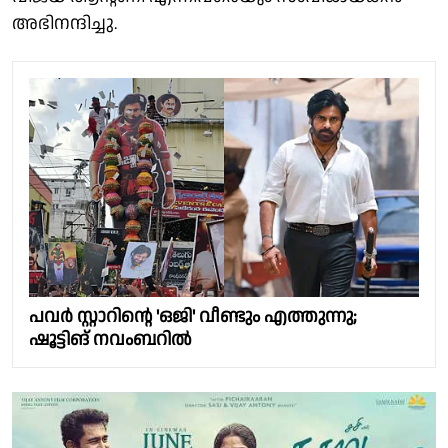
അഭിനന്ദിച്ചു.
പവർ സ്റ്റാറിന്റെ 'ഒജി' വീണ്ടും എത്തുന്നു;
ഷൂട്ടിങ് നവംബറിൽ