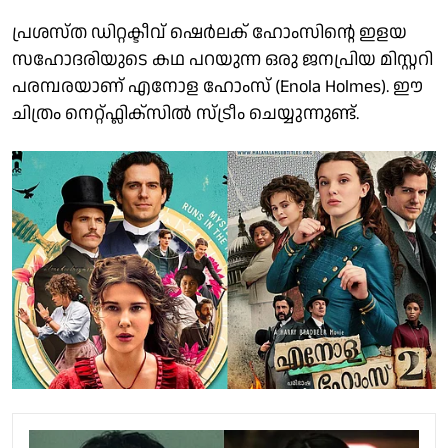
പ്രശസ്ത ഡിറ്റക്ടീവ് ഷെർലക് ഹോംസിൻ്റെ ഇളയ
സഹോദരിയുടെ കഥ പറയുന്ന ഒരു ജനപ്രിയ മിസ്റ്ററി
പരമ്പരയാണ് എനോള ഹോംസ് (Enola Holmes). ഈ
ചിത്രം നെറ്റ്ഫ്ലിക്സിൽ സ്ട്രീം ചെയ്യുന്നുണ്ട്.