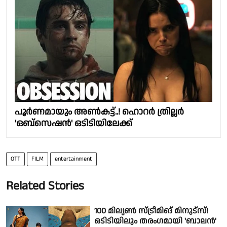
പൂർണമായും അൺകട്ട്..! ഹൊറർ ത്രില്ലർ
'ഒബ്സെഷൻ' ഒടിടിയിലേക്ക്
OTT
FILM
entertainment
Related Stories
100 മില്യൺ സ്ട്രീമിങ് മിനുട്സ്!
ഒടിടിയിലും തരംഗമായി 'ബാലൻ'