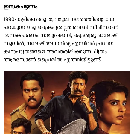
ഇസകപട്ടണം
1990-കളിലെ ഒരു തുറമുഖ നഗരത്തിൻ്റെ കഥ
പറയുന്ന ഒരു ക്രൈം ത്രില്ലർ വെബ് സീരീസാണ്
'ഇസകപട്ടണം. സമുദ്രക്കനി, ഐശ്വര്യ രാജേഷ്,
സുനിൽ, നരേഷ് അഗസ്ത്യ എന്നിവർ പ്രധാന
കഥാപാത്രങ്ങളെ അവതരിപ്പിക്കുന്ന ചിത്രം
ആമസോൺ പ്രൈമിൽ എത്തിയിട്ടുണ്ട്.