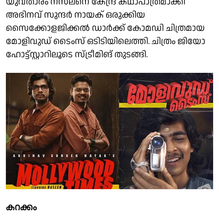
യുവതാരം നസ്‌ലനെ കേന്ദ്ര കഥാപാത്രമാക്കി
അഭിനവ് സുന്ദർ നായക് ഒരുക്കിയ
സൈക്കോളജിക്കൽ ഡാർക്ക് കോമഡി ചിത്രമായ
മോളിവുഡ് ടൈംസ് ഒടിടിയിലെത്തി. ചിത്രം ജിയോ
ഹോട്ട്സ്റ്റാറിലൂടെ സ്ട്രീമിങ് തുടങ്ങി.
കറക്കം