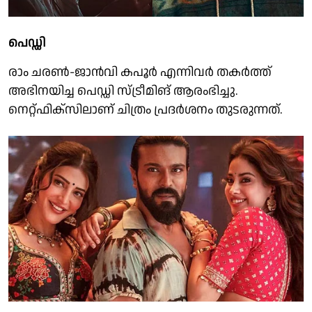
പെഡ്ഡി
രാം ചരൺ-ജാൻവി കപൂർ എന്നിവർ തകർത്ത്
അഭിനയിച്ച പെഡ്ഡി സ്ട്രീമിങ് ആരംഭിച്ചു.
നെറ്റ്ഫിക്സിലാണ് ചിത്രം പ്രദർശനം തുടരുന്നത്.