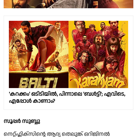
'കറക്കം' ഒടിടിയിൽ, പിന്നാലെ 'ബൾട്ടി'; എവിടെ,
എപ്പോൾ കാണാം?
സൂപ്പർ സുബ്ബു
നെറ്റ്ഫ്ലിക്സിൻ്റെ ആദ്യ തെലുങ്ക് ഒറിജിനൽ