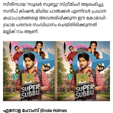
സീരീസായ 'സൂപ്പർ സുബ്ബു' സ്ട്രീമിംഗ് ആരംഭിച്ചു.
സന്ദീപ് കിഷൻ, മിഥില പാൽക്കർ എന്നിവർ പ്രധാന
കഥാപാത്രങ്ങളെ അവതരിപ്പിക്കുന്ന ഈ കോമഡി-
ഡ്രാമ പരമ്പര സംവിധാനം ചെയ്തിരിക്കുന്നത്
മല്ലിക് റാം ആണ്.
എനോള ഹോംസ് (Enola Holmes