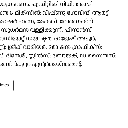
ാഗ്രഹണം. എഡിറ്റിങ്: നിധിൻ രാജ്
 മിക്സിങ്: വിഷ്ണു ഗോവിന്ദ്, ആർട്ട്
 മാഷർ ഹംസ, മേക്കപ്പ്: റോണെക്സ്
ുധർമൻ വള്ളിക്കുന്ന്, ഫിനാൻസ്
ിയേറ്റ് ഡയറക്ടർ: രാജേഷ് അടൂർ,
റ്റ്: ശ്രീക് വാരിയർ, മോഷൻ ഗ്രാഫിക്സ്:
ിനേശ് , സ്റ്റിൽസ്: ബോയക്, ഡിസൈൻസ്:
: ഒബ്സ്ക്യൂറ എന്റർടെയ്‌ൻമെന്റ്.
Times