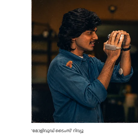
'മോളിവുഡ് ടൈംസ്' റിവ്യൂ