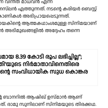
 വിനീത് മാധവൻ എന്ന
സ്‌ലൻ എത്തുന്നത്. നടന്റെ കരിയർ ബെസ്റ്റ്
കാണികൾ അഭിപ്രായപ്പെടുന്നത്.
യകിൻ്റെ ആത്മകഥാംശമുള്ള സിനിമ‌യാണ്
ൻ അഭിമുഖങ്ങളിൽ അദ്ദേഹം തന്നെ
മായ 8.39 കോടി രൂപ ലഭിച്ചില്ല";
തി'യുടെ നിർമാതാവിനെതിരെ
തിന്റെ സംവിധായിക സുധ കൊങ്കര
്റെ ബാനറില്‍ ആഷിഖ് ഉസ്മാന്‍ ആണ്
ുന്നത്. രാമു സുനിലാണ് സിനിമയുടെ തിരക്കഥ.