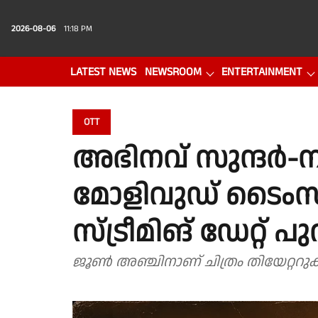
2026-08-06
11:18 PM
LATEST NEWS
NEWSROOM
ENTERTAINMENT
PHOTO GALLERY
VIDEO
OTT
അഭിനവ് സുന്ദർ-ന
മോളിവുഡ് ടൈംസ് 
സ്ട്രീമിങ് ഡേറ്റ് പു
ജൂണ്‍ അഞ്ചിനാണ് ചിത്രം തിയേറ്ററു