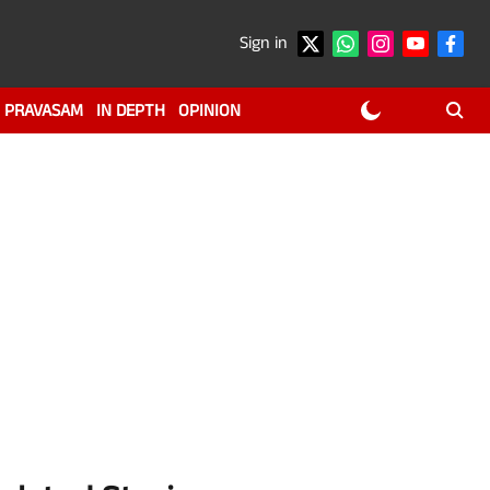
Sign in
PRAVASAM
IN DEPTH
OPINION