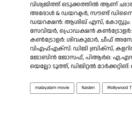
വിശ്വജിത്ത് ഒടുക്കത്തിൽ ആണ് ഛായ
അരോൾ & ഡയറക്ടർ, സൗണ്ട് ഡിസൈൻ &
ഡയറക്ഷൻ: ആശിഖ് എസ്, കോസ്റ്റും:
സേവിയർ, പ്രൊഡക്ഷൻ കൺട്രോളർ: സ
കൺട്രോളർ: ശിവകുമാർ, ചീഫ് അസോസ
വിഎഫ്‌എക്സ്: ഡിജി ബ്രിക്സ്, കളറിസ്
ജോബിൻ ജോസഫ്, പിആർഒ: എ.എസ്. ദ
യെല്ലോ ടൂത്ത്, ഡിജിറ്റൽ മാർക്കറ്റിങ്
malayalam movie
Naslen
Mollywood 