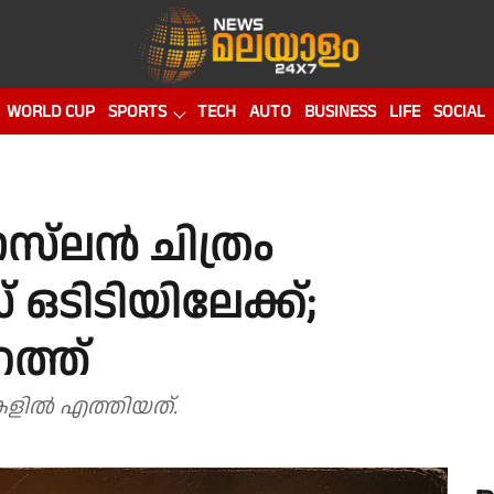
WORLD CUP
SPORTS
TECH
AUTO
BUSINESS
LIFE
SOCIAL
സ്‌ലൻ ചിത്രം
ഒടിടിയിലേക്ക്;
റത്ത്
കളില്‍ എത്തിയത്.