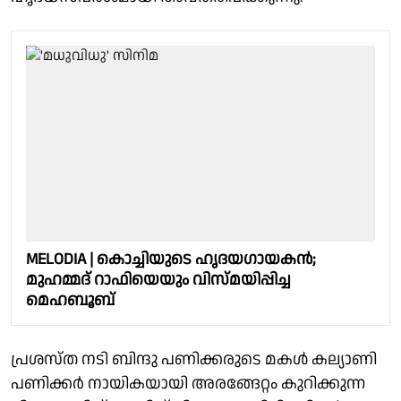
MELODIA | കൊച്ചിയുടെ ഹൃദയഗായകന്‍;
മുഹമ്മദ് റാഫിയെയും വിസ്മയിപ്പിച്ച
മെഹബൂബ്
പ്രശസ്ത നടി ബിന്ദു പണിക്കരുടെ മകൾ കല്യാണി
പണിക്കർ നായികയായി അരങ്ങേറ്റം കുറിക്കുന്ന