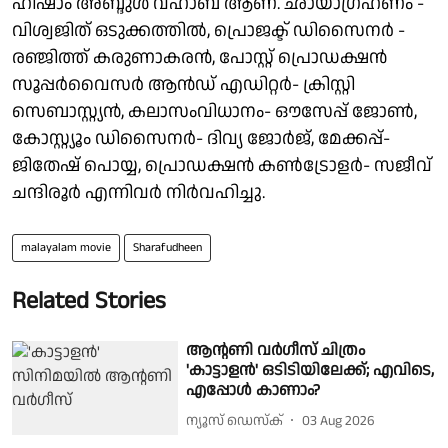
ഹിഷാം അബ്ദുൾ വഹാബ് ആണ്. ഛായാഗ്രഹണം -
വിശ്വജിത് ഒടുക്കത്തിൽ, പ്രൊജക്ട് ഡിസൈനർ -
രഞ്ജിത്ത് കരുണാകരൻ, പോസ്റ്റ് പ്രൊഡക്ഷൻ
സൂപ്പർവൈസർ ആൻഡ് എഡിറ്റർ- ക്രിസ്റ്റി
സെബാസ്റ്റ്യൻ, കലാസംവിധാനം- ഔസേപ്പ് ജോൺ,
കോസ്റ്റ്യൂം ഡിസൈനർ- ദിവ്യ ജോർജ്, മേക്കപ്പ്-
ജിതേഷ് പൊയ്യ, പ്രൊഡക്ഷൻ കൺട്രോളർ- സജീവ്
ചന്ദിരൂർ എന്നിവർ നിർവഹിച്ചു.
malayalam movie
Sharafudheen
Related Stories
ആന്റണി വർഗീസ് ചിത്രം
'കാട്ടാളൻ' ഒടിടിയിലേക്ക്; എവിടെ,
എപ്പോൾ കാണാം?
ന്യൂസ് ഡെസ്ക്
03 Aug 2026