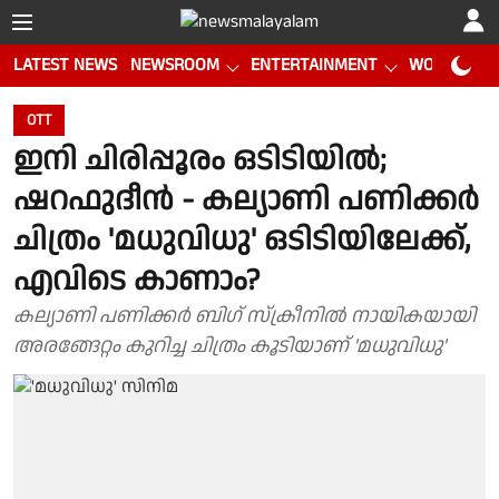
LATEST NEWS
NEWSROOM
ENTERTAINMENT
WORLD CUP
OTT
ഇനി ചിരിപ്പൂരം ഒടിടിയിൽ;
ഷറഫുദീൻ - കല്യാണി പണിക്കർ
ചിത്രം 'മധുവിധു' ഒടിടിയിലേക്ക്,
എവിടെ കാണാം?
കല്യാണി പണിക്കർ ബിഗ് സ്‌ക്രീനിൽ നായികയായി
അരങ്ങേറ്റം കുറിച്ച ചിത്രം കൂടിയാണ് 'മധുവിധു'