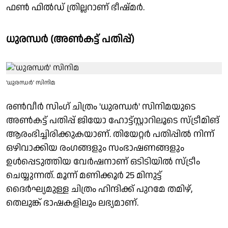
ഫൺ ഫിൽഡ് ത്രില്ലറാണ് ഭീഷ്മർ.
ധുരന്ധർ (അൺകട്ട് പതിപ്പ്)
'ധുരന്ധർ' സിനിമ
രൺവീർ സിംഗ് ചിത്രം 'ധുരന്ധർ' സിനിമയുടെ
അൺകട്ട് പതിപ്പ് ജിയോ ഹോട്ട്സ്റ്റാറിലൂടെ സ്ട്രീമിങ്
ആരംഭിച്ചിരിക്കുകയാണ്. തിയേറ്റർ പതിപ്പിൽ നിന്ന്
ഒഴിവാക്കിയ രംഗങ്ങളും സംഭാഷണങ്ങളും
ഉൾപ്പെടുത്തിയ വേർഷനാണ് ഒടിടിയിൽ സ്ട്രീം
ചെയ്യുന്നത്. മൂന്ന് മണിക്കൂർ 25 മിനുട്ട്
ദൈർഘ്യമുള്ള ചിത്രം ഹിന്ദിക്ക് പുറമേ തമിഴ്,
തെലുങ്ക് ഭാഷകളിലും ലഭ്യമാണ്.