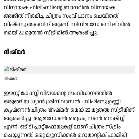
വിനായക ഫിലിംസിന്റെ ബാനറിൽ വിനായക
അജിത് നിർമിച്ച ചിത്രം സംവിധാനം ചെയ്തത്
വിഷ്ണു അരവിന്ദ് ആണ്. സിനിമ സോണി ലിവിൽ
മെയ് 22 മുതൽ സ്ട്രീമിങ് ആരംഭിച്ചു.
ഭീഷ്മർ
'ഭീഷ്മർ’
ഈസ്റ്റ് കോസ്റ്റ് വിജയന്റെ സംവിധാനത്തിൽ
ഒരുങ്ങിയ ധ്യാൻ ശ്രീനിവാസൻ - വിഷ്ണു ഉണ്ണി
കൃഷ്‌ണൻ ചിത്രം 'ഭീഷ്മർ' മെയ്‌ 22 മുതൽ സ്ട്രീമിങ്
ആരംഭിച്ചു. ആമസോൺ പ്രൈം, സൺ നെക്സ്റ്റ്
എന്നീ ഒടിടി പ്ലാറ്റ്‌ഫോമുകളിലാണ് ചിത്രം സ്ട്രീം
ചെയ്യുന്നത്. ഒരു മ്യൂസിക്കൽ റൊമാന്റിക് ഫാമിലി