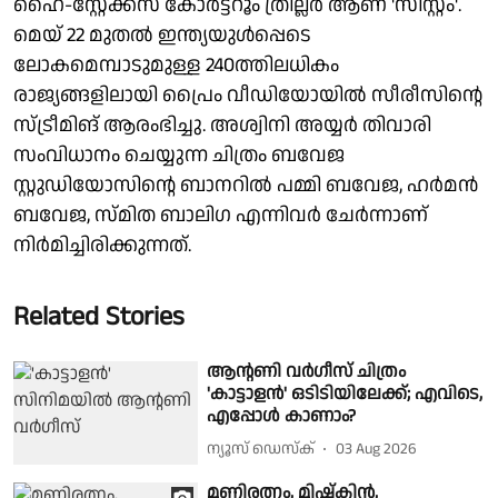
ഹൈ-സ്റ്റേക്ക്‌സ് കോർട്ട്‌റൂം ത്രില്ലർ ആണ് 'സിസ്റ്റം'.
മെയ് 22 മുതൽ ഇന്ത്യയുൾപ്പെടെ
ലോകമെമ്പാടുമുള്ള 240ത്തിലധികം
രാജ്യങ്ങളിലായി പ്രൈം വീഡിയോയിൽ സീരീസിന്റെ
സ്ട്രീമിങ് ആരംഭിച്ചു. അശ്വിനി അയ്യർ തിവാരി
സംവിധാനം ചെയ്യുന്ന ചിത്രം ബവേജ
സ്റ്റുഡിയോസിന്റെ ബാനറിൽ പമ്മി ബവേജ, ഹർമൻ
ബവേജ, സ്മിത ബാലിഗ എന്നിവർ ചേർന്നാണ്
നിർമിച്ചിരിക്കുന്നത്.
Related Stories
ആന്റണി വർഗീസ് ചിത്രം
'കാട്ടാളൻ' ഒടിടിയിലേക്ക്; എവിടെ,
എപ്പോൾ കാണാം?
ന്യൂസ് ഡെസ്ക്
03 Aug 2026
മണിരത്നം, മിഷ്കിൻ,