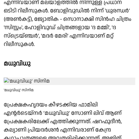
എന്നിവയാണ് മലയാളത്തിൽ നിന്നുള്ള പ്രധാന
ഒടിടി റിലീസുകൾ. ബോളിവുഡിൽ നിന്ന് 'ധുരന്ധർ'
(അൺകട്ട്), ജ്യോതിക - സൊനാക്ഷി സിൻഹ ചിത്രം
'സിസ്റ്റം', ഹോളിവുഡ് ചിത്രങ്ങളായ 'ദ മമ്മി', 'ദ
സ്ട്രെയ്ഞ്ചർ', 'മദർ മേരി' എന്നിവയാണ് മറ്റ്
റിലീസുകൾ.
മധുവിധു
'മധുവിധു' സിനിമ
പ്രേക്ഷകഹൃദയം കീഴടക്കിയ ഫാമിലി
എന്റർടെയ്‌നർ ‘മധുവിധു’ സോണി ലിവ് ആണ്
പ്രേക്ഷകരിലേക്ക് എത്തിക്കുന്നത്. ഷറഫുദീൻ,
കല്യാണി പ്രിയദർശൻ എന്നിവരാണ് കേന്ദ്ര
കഥാപാത്രങ്ങളെ അവതരിപ്പിക്കുന്നത്. അജിത്