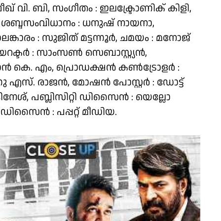
വി. ബി, സംഗീതം : ഇലക്ട്രോണിക് കിളി,
, ശബ്ദസംവിധാനം : ധനുഷ് നായനാ,
ലങ്കാരം : സുജിത് മട്ടന്നൂര്‍, ചമയം : മനോജ്
ടര്‍ : സാംസണ്‍ സെബാസ്റ്റ്യന്‍,
ാന്‍ കെ. എം, പ്രൊഡക്ഷന്‍ കണ്‍ട്രോളര്‍ :
 എസ്. രാജന്‍, മോഷന്‍ പോസ്റ്റര്‍ : ഡോട്ട്
ിനേശ്, പബ്ലിസിറ്റി ഡിസൈന്‍ : യെല്ലോ
 ഡിസൈന്‍ : പപ്പറ്റ് മീഡിയ.