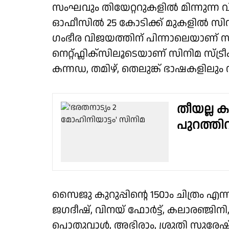
സംഘവും തിയേറ്ററുകളിൽ മിന്നുന്ന
ഓഫീസില്‍ 25 കോടിക്ക് മുകളിൽ സിനിമ
ഗംഭീര വിജയത്തിന് പിന്നാലെയാണ് സി
നെറ്റ്ഫ്ലിക്സിലൂടെയാണ് സിനിമ സ്ട്രീ
കന്നഡ, തമിഴ്, തെലുങ്ക് ഭാഷകളിലും 
തീയല്ല ക
പുറത്ത
സൈജു കുറുപ്പിന്റെ 150ാം ചിത്രം എന
ജഗദീഷ്, വിനയ് ഫോര്‍ട്ട്, കലാരഞ്ജിനി, 
പൊതുവാള്‍, അഭിരാം, ശ്രുതി സുരേഷ്, ദ