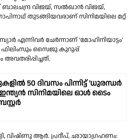
 ബാലചന്ദ്ര വിജയ്, സല്‍ഖാന്‍ വിജയ്,
ഗോപിനാഥ് തുടങ്ങിയവരാണ് സിനിമയിലെ മറ്റ്
്യാർ എന്നിവർ ചേർന്നാണ് 'മോഹിനിയാട്ടം'
്ല ഫിലിംസും സൈജു കുറുപ്പ്
ം അവതരിപ്പിച്ചത്.
ുകളിൽ 50 ദിവസം പിന്നിട്ട് 'ധുരന്ധർ
്രം ഇന്ത്യൻ സിനിമയിലെ ഓൾ ടൈം
സ്റ്റർ
ി, വിഷ്ണു ആര്‍. പ്രദീപ്, ഛായാഗ്രഹണം: