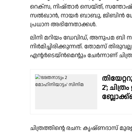
റെക്‌സ, നിഷ്താര്‍ സെയ്ത്, സന്തോഷ്
സല്‍ഖാന്‍, നായര്‍ ബാബു, ജിബിന്‍ 
പ്രധാന അഭിനേതാക്കള്‍.
ലിനി മറിയം ഡേവിഡ്, അനുപമ ബി നമ്പ
നിർമിച്ചിരിക്കുന്നത്. തോമസ് തിരുവല
എന്റർടെയ്‌ൻമെന്റും ചേർന്നാണ് ചിത്ര
തിയേറ്ററ
2'; ചിത
ബ്ലോക്ക്ബ
ചിത്രത്തിന്റെ രചന: കൃഷ്ണദാസ് മുരള