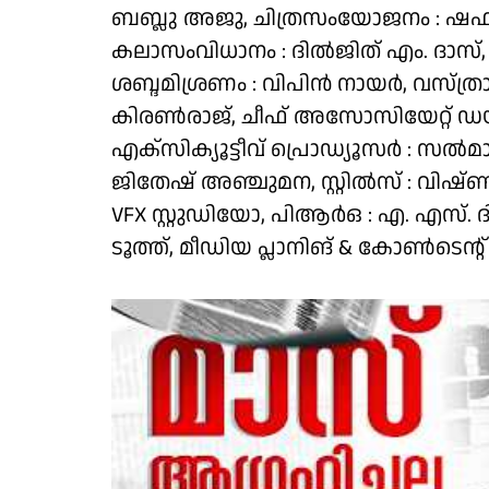
ബബ്ലു അജു, ചിത്രസംയോജനം : ഷഫീഖ് 
കലാസംവിധാനം : ദില്‍ജിത് എം. ദാസ്
ശബ്ദമിശ്രണം : വിപിന്‍ നായര്‍, വസ്ത്രാ
കിരണ്‍രാജ്, ചീഫ് അസോസിയേറ്റ് ഡയറക്
എക്‌സിക്യൂട്ടീവ് പ്രൊഡ്യൂസര്‍ : സല്‍മ
ജിതേഷ് അഞ്ചുമന, സ്റ്റില്‍സ് : വിഷ്ണു
VFX സ്റ്റുഡിയോ, പിആര്‍ഒ : എ. എസ്. ദ
ടൂത്ത്, മീഡിയ പ്ലാനിങ് & കോണ്‍ടെന്റ്