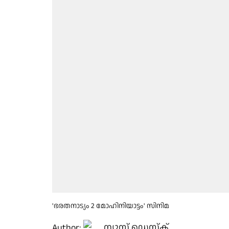
'ഭരതനാട്യം 2 മോഹിനിയാട്ടം' സിനിമ
Author:
ന്യൂസ് ഡെസ്ക്