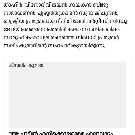
താഹിർ, വിനോദ് വിജയൻ ഗായകൻ ബിജു
നാരായണൻ എഴുത്തുകാരൻ സുഭാഷ് ചന്ദ്രൻ,
രാഷ്ട്രീയ പ്രമുഖരായ ദീപ്തി മേരി വർഗ്ഗീസ്, സിന്ധു
ജോയ് അങ്ങനെ ഒത്തിരി കലാ-സാംസ്കാരിക-
സാമൂഹിക-മാധ്യമ രംഗത്തെ നിരവധി പ്രമുഖർ
സലിം കുമാറിന്റെ സഹപാഠികളായിരുന്നു.
"ആ പാട്ടിൽ എനിക്കൊപ്പമുള്ള എല്ലാവരും