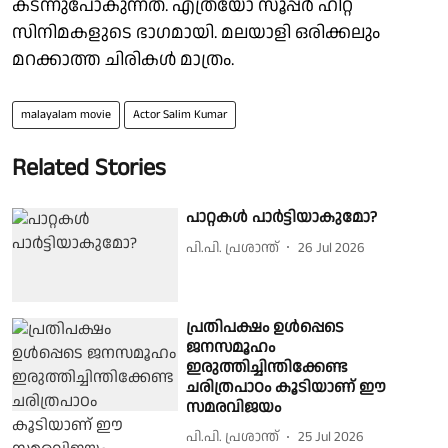
കടന്നുപോകുന്നത്. എത്രയോ സൂപ്പർ ഹിറ്റ്
സിനിമകളുടെ ഭാഗമായി. മലയാളി ഒരിക്കലും
മറക്കാത്ത ചിരികൾ മാത്രം.
malayalam movie
Actor Salim Kumar
Related Stories
പാറ്റകൾ പാർട്ടിയാകുമോ?
പി.പി. പ്രശാന്ത്
26 Jul 2026
പ്രതിപക്ഷം ഉള്‍പ്പെടെ
ജനസമൂഹം
ഇരുത്തിച്ചിന്തിക്കേണ്ട
ചരിത്രപാഠം കൂടിയാണ് ഈ
സമരവിജയം
പി.പി. പ്രശാന്ത്
25 Jul 2026