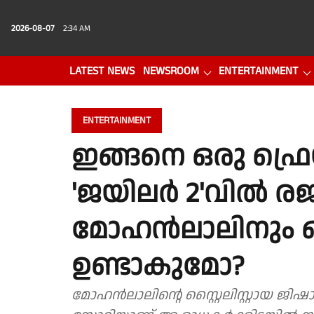
2026-08-07
2:34 AM
LATEST NEWS
NEWSROOM
ENTERTAINMENT
PHOTO GALLERY
VIDEO
ENTERTAINMENT
ഇങ്ങനെ ഒരു ഫ്രെയ
'ജയിലർ 2'വിൽ രജ
മോഹൻലാലിനും ഒപ
ഉണ്ടാകുമോ?
മോഹൻലാലിന്റെ സ്റ്റൈലിസ്റ്റായ ജിഷാദ്