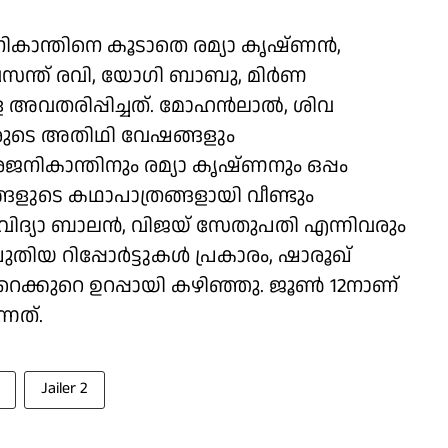
ികാന്തിനെ കൂടാതെ രമ്യാ കൃഷ്ണൻ,
 വസന്ത് രവി, യോഗി ബാബു, മിർണ
െ അവതരിപ്പിച്ചത്. മോഹൻലാൽ, ശിവ
ിവരുടെ അതിഥി വേഷങ്ങളും
ിൽ രജനികാന്തിനും രമ്യാ കൃഷ്ണനും ഒപ്പം
ളുടെ കഥാപാത്രങ്ങളായി വീണ്ടും
പം വിദ്യാ ബാലൻ, വിജയ് സേതുപതി എന്നിവരും
ുതിയ റിപ്പോർട്ടുകൾ പ്രകാരം, ഷാരൂഖ്
റെക്കുറെ ഉറപ്പായി കഴിഞ്ഞു. ജൂൺ 12നാണ്
്നത്.
Jailer 2