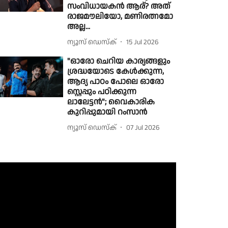
സംവിധായകൻ ആര്? അത്
രാജമൗലിയോ, മണിരത്നമോ
അല്ല...
ന്യൂസ് ഡെസ്ക്
15 Jul 2026
"ഓരോ ചെറിയ കാര്യങ്ങളും
ശ്രദ്ധയോടെ കേൾക്കുന്ന,
ആദ്യ പാഠം പോലെ ഓരോ
സ്റ്റെപ്പും പഠിക്കുന്ന
ലാലേട്ടൻ"; വൈകാരിക
കുറിപ്പുമായി റംസാൻ
ന്യൂസ് ഡെസ്ക്
07 Jul 2026