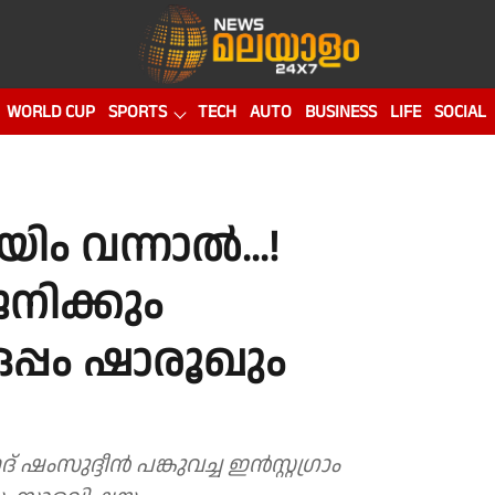
WORLD CUP
SPORTS
TECH
AUTO
BUSINESS
LIFE
SOCIAL
ിം വന്നാൽ...!
നിക്കും
്പം ഷാരൂഖും
 ഷംസുദ്ദീൻ പങ്കുവച്ച ഇൻസ്റ്റഗ്രാം