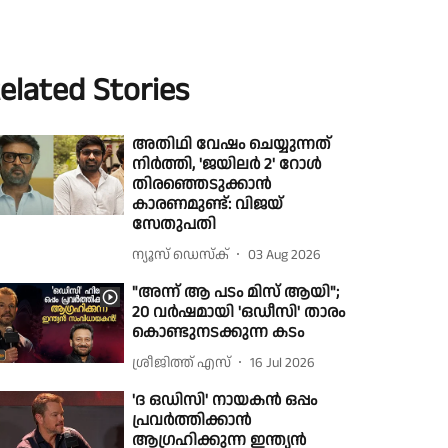
elated Stories
അതിഥി വേഷം ചെയ്യുന്നത്
നിർത്തി, 'ജയിലർ 2' റോൾ
തിരഞ്ഞെടുക്കാൻ
കാരണമുണ്ട്: വിജയ്
സേതുപതി
ന്യൂസ് ഡെസ്ക്
03 Aug 2026
"അന്ന് ആ പടം മിസ് ആയി";
20 വർഷമായി 'ഒഡീസി' താരം
കൊണ്ടുനടക്കുന്ന കടം
ശ്രീജിത്ത് എസ്
16 Jul 2026
'ദ ഒഡിസി' നായകൻ ഒപ്പം
പ്രവർത്തിക്കാൻ
ആഗ്രഹിക്കുന്ന ഇന്ത്യൻ