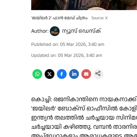
'ജയിലർ 2' ഫാൻ മേഡ് ചിത്രം
Source: X
Author:
ന്യൂസ് ഡെസ്ക്
Published on
:
05 Mar 2026, 3:40 am
Updated on
:
05 Mar 2026, 3:40 am
കൊച്ചി: രജനികാന്തിനെ നായകനാക്
'ജയിലർ' ബോക്സ് ഓഫീസിൽ കോളിളക
ഇന്ത്യൻ തലത്തിൽ ചർച്ചയായ സിനിമ
ചർച്ചയായി കഴിഞ്ഞു. വമ്പൻ താരനിര
അപ്ഡേറ്റുകളും ആരാധകരുടെ ആവേശം 