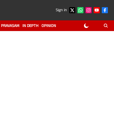
Sign in
PRAVASAM
IN DEPTH
OPINION