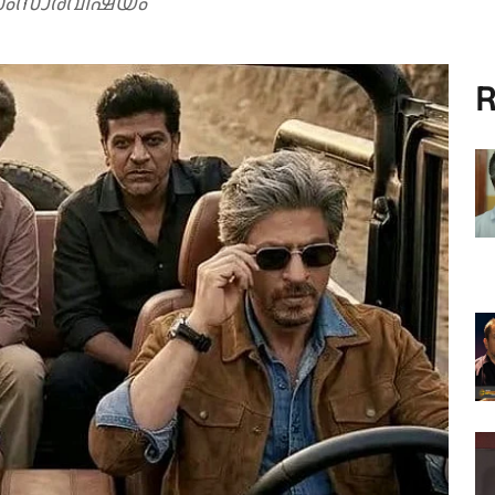
 സംസാരവിഷയം
R