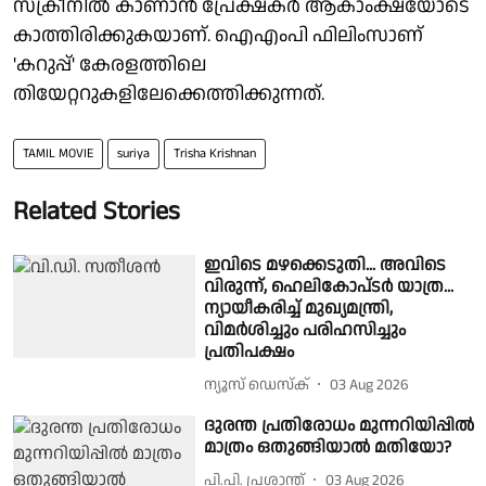
സ്ക്രീനിൽ കാണാൻ പ്രേക്ഷകർ ആകാംക്ഷയോടെ
കാത്തിരിക്കുകയാണ്. ഐഎംപി ഫിലിംസാണ്
'കറുപ്പ്' കേരളത്തിലെ
തിയേറ്ററുകളിലേക്കെത്തിക്കുന്നത്.
TAMIL MOVIE
suriya
Trisha Krishnan
Related Stories
ഇവിടെ മഴക്കെടുതി... അവിടെ
വിരുന്ന്, ഹെലികോപ്‍ടര്‍ യാത്ര...
ന്യായീകരിച്ച് മുഖ്യമന്ത്രി,
വിമര്‍ശിച്ചും പരിഹസിച്ചും
പ്രതിപക്ഷം
ന്യൂസ് ഡെസ്ക്
03 Aug 2026
ദുരന്ത പ്രതിരോധം മുന്നറിയിപ്പില്‍
മാത്രം ഒതുങ്ങിയാൽ മതിയോ?
പി.പി. പ്രശാന്ത്
03 Aug 2026