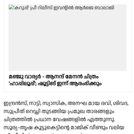
മഞ്ജു വാര്യർ - ആനന്ദ് മേനൻ ചിത്രം
'ഹാപ്പിലൂപ്പ്'; ഷൂട്ടിങ് ഇന്ന് ആരംഭിക്കും
ഇന്ദ്രൻസ്, നാട്ടി, സ്വാസിക, അനഘ മായ രവി, ശിവദ,
സുപ്രീത് റെഡ്ഡി തുടങ്ങിയ പ്രമുഖ താരങ്ങളും
ചിത്രത്തിൽ പ്രധാന വേഷങ്ങളിൽ എത്തുന്നു.
സൂര്യ–തൃഷ കൂട്ടുകെട്ടിന്റെ മാജിക് വീണ്ടും വലിയ