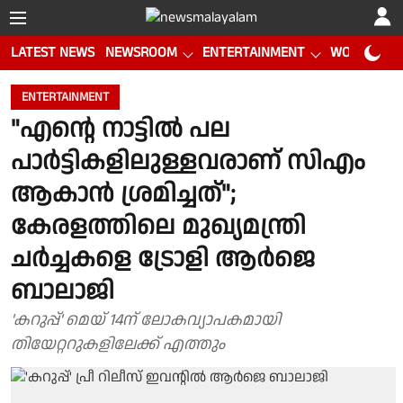
LATEST NEWS
NEWSROOM
ENTERTAINMENT
WORLD CUP
ENTERTAINMENT
"എന്റെ നാട്ടിൽ പല
പാർട്ടികളിലുള്ളവരാണ് സിഎം
ആകാൻ ശ്രമിച്ചത്";
കേരളത്തിലെ മുഖ്യമന്ത്രി
ചർച്ചകളെ ട്രോളി ആർജെ
ബാലാജി
'കറുപ്പ്' മെയ് 14ന് ലോകവ്യാപകമായി
തിയേറ്ററുകളിലേക്ക് എത്തും