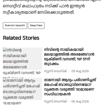
നെഗറ്റീവ് കഥാപാത്രം നടിക്ക് പാൻ ഇന്ത്യൻ
സ്വീകാര്യതയാണ് നേടിക്കൊടുത്തത്.
Rukmini Vasanth
Deep Fake
Related Stories
നിവിന്റെ നായികയായി
മലയാളത്തിൽ അരങ്ങേറാൻ
രുക്മിണി വസന്ത്; 'NP 51'ന്
തുടക്കം
ന്യൂസ് ഡെസ്ക്
09 Aug 2026
രാമനായി ആദ്യം പരിഗണിച്ചത്
മഹേഷ് ബാബുവിനെയോ?
വ്യക്തത വരുത്തി 'രാമായണ'
സംവിധായകൻ
ന്യൂസ് ഡെസ്ക്
06 Aug 2026