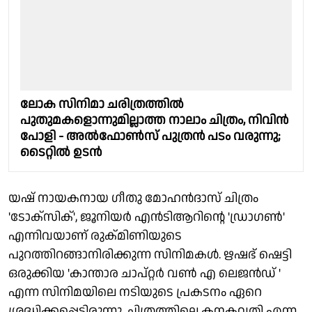
ലോക സിനിമാ ചരിത്രത്തിൽ
പുതുമകളൊന്നുമില്ലാത്ത നാലാം ചിത്രം, നിവിൻ
പോളി - അൽഫോൺസ് പുത്രൻ പടം വരുന്നു;
ടൈറ്റിൽ ഉടൻ
യഷ് നായകനായ ഗീതു മോഹൻദാസ് ചിത്രം
'ടോക്സിക്', ജൂനിയർ എൻടിആറിന്റെ 'ഡ്രാഗൺ'
എന്നിവയാണ് രുക്മിണിയുടെ
പുറത്തിറങ്ങാനിരിക്കുന്ന സിനിമകൾ. ഋഷഭ് ഷെട്ടി
ഒരുക്കിയ 'കാന്താര ചാപ്റ്റർ വൺ എ ലെജൻഡ് '
എന്ന സിനിമയിലെ നടിയുടെ പ്രകടനം ഏറെ
ശ്രദ്ധിക്കപ്പെട്ടിരുന്നു. ചിത്രത്തിലെ കനകവതി എന്ന