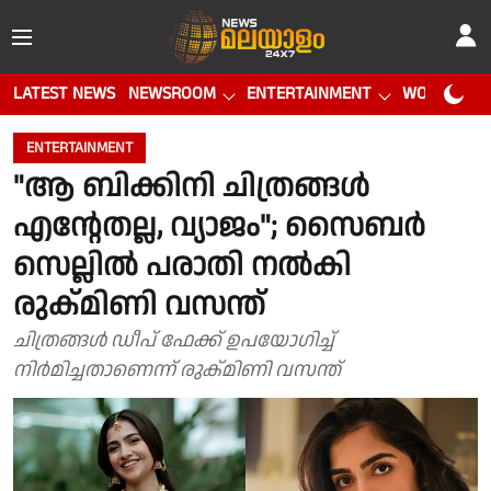
LATEST NEWS
NEWSROOM
ENTERTAINMENT
WORLD CUP
ENTERTAINMENT
"ആ ബിക്കിനി ചിത്രങ്ങൾ
എന്റേതല്ല, വ്യാജം"; സൈബർ
സെല്ലിൽ പരാതി നൽകി
രുക്മിണി വസന്ത്
ചിത്രങ്ങൾ ഡീപ് ഫേക്ക് ഉപയോഗിച്ച്
നിർമിച്ചതാണെന്ന് രുക്മിണി വസന്ത്