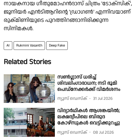
നായകനായ ഗീതുമോഹൻദാസ് ചിത്രം 'ടോക്സിക്',
ജൂനിയർ എൻടിആറിന്റെ 'ഡ്രാഗൺ' എന്നിവയാണ്
രുക്മിണിയുടെ പുറത്തിറങ്ങാനിരിക്കുന്ന
സിനിമകൾ.
AI
Rukmini Vasanth
Deep Fake
Related Stories
സൺഗ്ലാസ് ധരിച്ച്
ശിവലിംഗാരാധന; നടി ഭൂമി
പെഡ്നേക്കർക്ക് വിമർശനം
ന്യൂസ് ഡെസ്ക്
31 Jul 2026
വിദ്യാർഥികൾ ആശങ്കയിൽ;
ലക്ഷദ്വീപിലെ ബിരുദ
കോഴ്സുകൾ വെട്ടിക്കുറച്ചു
ന്യൂസ് ഡെസ്ക്
08 Jul 2026