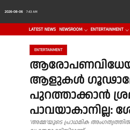
2026-08-06
7:43 AM
LATEST NEWS
NEWSROOM
ENTERTAINMENT
PHOTO GALLERY
VIDEO
ENTERTAINMENT
ആരോപണവിധേയരാ
ആളുകൾ ഗൂഢാലോ
പുറത്താക്കാൻ ശ്ര
പാവയാകാനില്ല: 
'അമ്മ'യുടെ പ്രാഥമിക അംഗത്വത്തിൽ 