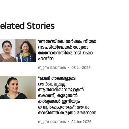
elated Stories
'അമ്മ'യിലെ തർക്കം നിയമ
നടപടിയിലേക്ക്; ശ്വേതാ
മേനോനെതിരെ നടി ഉഷാ
ഹസീന
ന്യൂസ് ഡെസ്ക്
03 Jul 2026
"രാജി ഞങ്ങളുടെ
ദൗര്‍ബല്യമല്ല,
ആത്മാഭിമാനമുള്ളത്
കൊണ്ട്, കൂടുതല്‍
കാര്യങ്ങള്‍ ഇനിയും
വെളിപ്പെടുത്തും"; മൗനം
വെടിഞ്ഞ് ശ്വേതാ മേനോൻ
ന്യൂസ് ഡെസ്ക്
24 Jun 2026