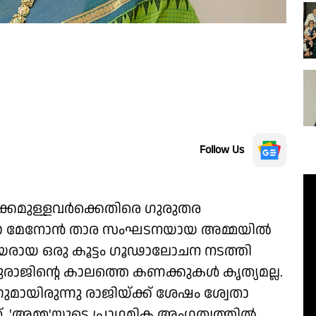
Follow Us
കമുള്ളവർക്കെതിരെ ഗുരുതര
േതാ മേനോൻ താര സംഘടനയായ അമ്മയിൽ
യരായ ഒരു കൂട്ടം ഗൂഢാലോചന നടത്തി
ബുരാജിൻ്റെ കാലത്തെ കണക്കുകൾ കൃത്യമല്ല.
ായിരുന്നു രാജിയ്ക്ക് ശേഷം ശ്വേതാ
്. 'അമ്മ'യുടെ പ്രാഥമിക അംഗത്വത്തിൽ