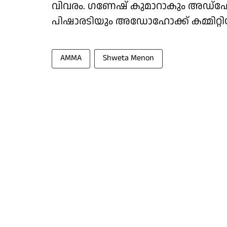
വിവരം. ഗണേഷ് കുമാറാകും അഡ്‌ഹോക്
പിഷാരടിയും അഡോഹോക്ക് കമ്മിറ്റിയി
AMMA
Shweta Menon