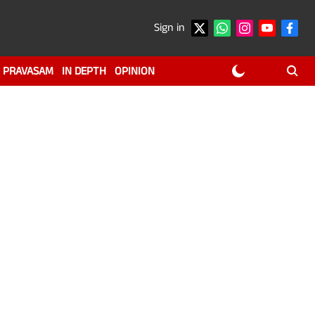
Sign in
PRAVASAM
IN DEPTH
OPINION