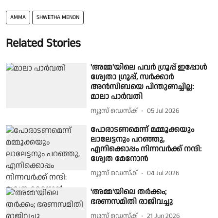
AMMA
SHWETHA MENON
Related Stories
'അമ്മ'യിലെ പവർ ഗ്രൂപ്പ് ഇപ്പോൾ
ശ്വേതാ ഗ്രൂപ്പ്, സർക്കാർ
അൻസിബയെ പിന്തുണച്ചില്ല:
മാലാ പാർവതി
ന്യൂസ് ഡെസ്ക്
05 Jul 2026
പോരാടണമെന്ന് മമ്മൂക്കയും
ലാലേട്ടനും പറ‍ഞ്ഞു,
എനിക്കൊപ്പം നിന്നവർക്ക് നന്ദി:
ശ്വേത മേനോൻ
ന്യൂസ് ഡെസ്ക്
04 Jul 2026
'അമ്മ'യിലെ തർക്കം;
ഭരണസമിതി രാജിവച്ചു
ന്യൂസ് ഡെസ്ക്
21 Jun 2026