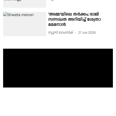
'അമ്മ'യിലെ തർക്കം; രാജി
സന്നദ്ധത അറിയിച്ച് ശ്വേതാ
മേനോൻ
ന്യൂസ് ഡെസ്ക്
21 Jun 2026