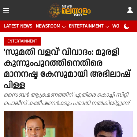
LATEST NEWS
NEWSROOM
ENTERTAINMENT
WORLD CUP
ENTERTAINMENT
'സുമതി വളവ്' വിവാദം: മുരളി
കുന്നുംപുറത്തിനെതിരെ
മാനനഷ്ട കേസുമായി അഭിലാഷ്
പിള്ള
സൈബർ ആക്രമണത്തിന് എതിരെ കൊച്ചി സിറ്റി
പൊലീസ് കമ്മീഷണർക്കും പരാതി നൽകിയിട്ടുണ്ട്