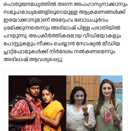
പൊതുജനമധ്യത്തിൽ തന്നെ അപഹാസ്യനാക്കാനും
സമൂഹമാധ്യമങ്ങളിലൂടെയുള്ള ആക്രമണങ്ങൾക്ക്
ഇരയാക്കാനുമാണ് അദ്ദേഹം ബോധപൂർവം
ശ്രമിക്കുന്നതെന്നും അഭിലാഷ് പിള്ള പരാതിയിൽ
പറയുന്നു. അപകീർത്തികരമായ വീഡിയോകളും
പോസ്റ്റുകളും നീക്കം ചെയ്യാൻ സോഷ്യൽ മീഡിയ
പ്ലാറ്റ്‌ഫോമുകൾക്ക് നിർദേശം നൽകണമെന്നും
അഭിലാഷ് ആവശ്യപ്പെട്ടു.