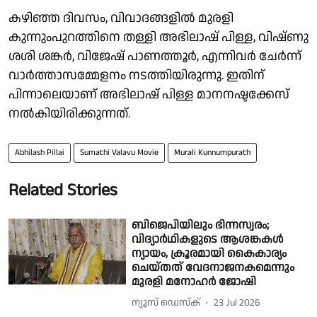
കഴിഞ്ഞ ദിവസം, വിവാദങ്ങളിൽ മുരളി
കുന്നുംപുറത്തിനെ തള്ളി അഭിലാഷ് പിള്ള, വിഷ്ണു
ശശി ശങ്കർ, വിജേഷ് പാണത്തൂർ, എന്നിവർ ചേർന്ന്
വാർത്താസമ്മേളനം നടത്തിയിരുന്നു. ഇതിന്
പിന്നാലെയാണ് അഭിലാഷ് പിള്ള മാനനഷ്ടക്കേസ്
നൽകിയിരിക്കുന്നത്.
Abhilash Pillai
Sumathi Valavu Movie
Murali Kunnumpurath
Related Stories
ബിജെപിയിലും ഭിന്നസ്വരം;
വിദ്യാർഥികളുടെ ആശങ്കകൾ
ന്യായം, ക്രൂരമായി കൈകാര്യം
ചെയ്തത് വേദനാജനകമെന്നും
മുരളി മനോഹർ ജോഷി
ന്യൂസ് ഡെസ്ക്
23 Jul 2026