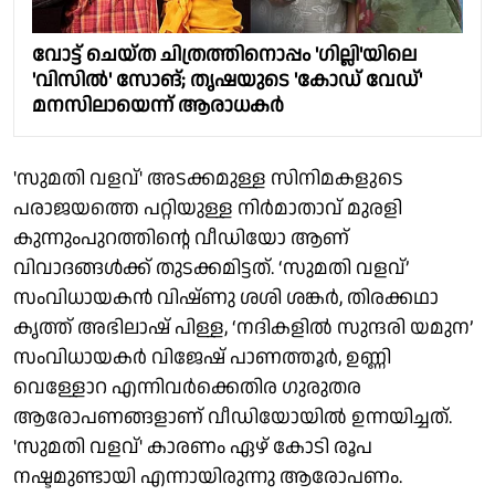
വോട്ട് ചെയ്ത ചിത്രത്തിനൊപ്പം 'ഗില്ലി'യിലെ
'വിസിൽ' സോങ്; തൃഷയുടെ 'കോഡ് വേഡ്'
മനസിലായെന്ന് ആരാധകർ
'സുമതി വളവ്' അടക്കമുള്ള സിനിമകളുടെ
പരാജയത്തെ പറ്റിയുള്ള നിര്‍മാതാവ് മുരളി
കുന്നുംപുറത്തിന്റെ വീഡിയോ ആണ്
വിവാദങ്ങൾക്ക് തുടക്കമിട്ടത്. ‘സുമതി വളവ്’
സംവിധായകൻ വിഷ്ണു ശശി ശങ്കർ, തിരക്കഥാ
കൃത്ത് അഭിലാഷ് പിള്ള, ‘നദികളിൽ സുന്ദരി യമുന’
സംവിധായകർ വിജേഷ് പാണത്തൂർ, ഉണ്ണി
വെള്ളോറ എന്നിവർക്കെതിര ഗുരുതര
ആരോപണങ്ങളാണ് വീഡിയോയിൽ ഉന്നയിച്ചത്.
'സുമതി വളവ്' കാരണം ഏഴ് കോടി രൂപ
നഷ്ടമുണ്ടായി എന്നായിരുന്നു ആരോപണം.