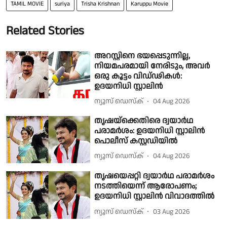
TAMIL MOVIE
suriya
Trisha Krishnan
Karuppu Movie
Related Stories
അറസ്റ്റിനെ ഭയപ്പെടുന്നില്ല,
നിയമപരമായി നേരിടും, അവർ
ഒരു കൂട്ടം വിഡ്ഢികൾ:
ഉദയനിധി സ്റ്റാലിൻ
ന്യൂസ് ഡെസ്ക്
04 Aug 2026
തൃഷയ്‌ക്കെതിരെ ദ്വയാർഥ
പരാമർശം: ഉദയനിധി സ്റ്റാലിൻ
പൊലീസ് കസ്റ്റഡിയിൽ
ന്യൂസ് ഡെസ്ക്
04 Aug 2026
തൃഷയെപ്പറ്റി ദ്വയാർഥ പരാമർശം
നടത്തിയെന്ന് ആരോപണം;
ഉദയനിധി സ്റ്റാലിൻ വിവാദത്തിൽ
ന്യൂസ് ഡെസ്ക്
03 Aug 2026