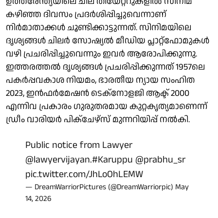
ഉത്തരേന്ത്യയിലെ ചില തിയേറ്ററുകളിൽ സിനിമ
കഴിഞ്ഞ ദിവസം പ്രദർശിപ്പിച്ചുവെന്നാണ്
നിർമാതാക്കൾ ചൂണ്ടിക്കാട്ടുന്നത്. സിനിമയിലെ
ദൃശ്യങ്ങൾ ചിലർ സോഷ്യൽ മീഡിയ പ്ലാറ്റ്‌ഫോമുകൾ
വഴി പ്രചരിപ്പിച്ചുവെന്നും ഇവർ ആരോപിക്കുന്നു.
ഇത്തരത്തൽ ദൃശ്യങ്ങൾ പ്രചരിപ്പിക്കുന്നത് 1957ലെ
പകർപ്പവകാശ നിയമം, ഭാരതീയ ന്യായ സംഹിത
2023, ഇൻഫർമേഷൻ ടെക്നോളജി ആക്ട് 2000
എന്നിവ പ്രകാരം ഗുരുതരമായ കുറ്റകൃത്യമാണെന്ന്
ഡ്രീം വാരിയർ പിക്ചേഴ്സ് മുന്നറിയിപ്പ് നൽകി.
Public notice from Lawyer
@lawyervijayan
.
#Karuppu
@prabhu_sr
pic.twitter.com/JhLoOhLEMW
— DreamWarriorPictures (@DreamWarriorpic)
May
14, 2026