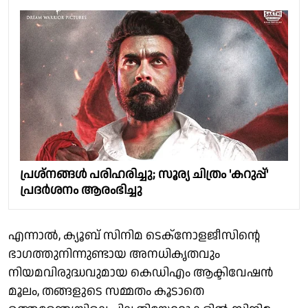
പ്രശ്നങ്ങൾ പരിഹരിച്ചു; സൂര്യ ചിത്രം 'കറുപ്പ്'
പ്രദർശനം ആരംഭിച്ചു
എന്നാൽ, ക്യൂബ് സിനിമ ടെക്നോളജീസിന്റെ
ഭാഗത്തുനിന്നുണ്ടായ അനധികൃതവും
നിയമവിരുദ്ധവുമായ കെഡിഎം ആക്ടിവേഷൻ
മൂലം, തങ്ങളുടെ സമ്മതം കൂടാതെ