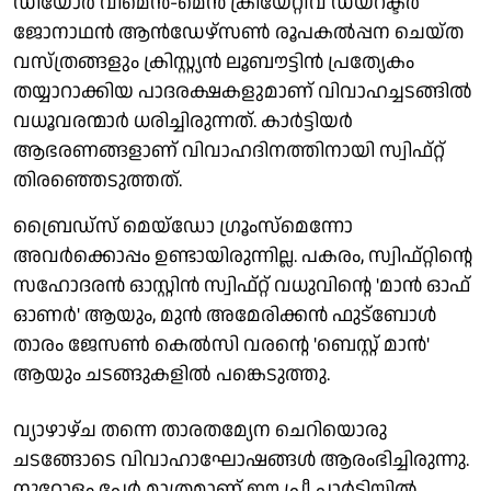
ഡിയോർ വിമെൻ-മെൻ ക്രിയേറ്റീവ് ഡയറക്ടർ
ജോനാഥൻ ആൻഡേഴ്സൺ രൂപകൽപ്പന ചെയ്ത
വസ്ത്രങ്ങളും ക്രിസ്റ്റ്യൻ ലൂബൗട്ടിൻ പ്രത്യേകം
തയ്യാറാക്കിയ പാദരക്ഷകളുമാണ് വിവാഹച്ചടങ്ങിൽ
വധൂവരന്മാർ ധരിച്ചിരുന്നത്. കാർട്ടിയർ
ആഭരണങ്ങളാണ് വിവാഹദിനത്തിനായി സ്വിഫ്റ്റ്
തിരഞ്ഞെടുത്തത്.
ബ്രൈഡ്സ് മെയ്‌ഡോ ഗ്രൂംസ്മെന്നോ
അവർക്കൊപ്പം ഉണ്ടായിരുന്നില്ല. പകരം, സ്വിഫ്റ്റിന്റെ
സഹോദരൻ ഓസ്റ്റിൻ സ്വിഫ്റ്റ് വധുവിന്റെ 'മാൻ ഓഫ്
ഓണർ' ആയും, മുൻ അമേരിക്കൻ ഫുട്ബോൾ
താരം ജേസൺ കെൽസി വരന്റെ 'ബെസ്റ്റ് മാൻ'
ആയും ചടങ്ങുകളിൽ പങ്കെടുത്തു.
വ്യാഴാഴ്ച തന്നെ താരതമ്യേന ചെറിയൊരു
ചടങ്ങോടെ വിവാഹാഘോഷങ്ങൾ ആരംഭിച്ചിരുന്നു.
നൂറോളം പേർ മാത്രമാണ് ഈ പ്രീ പാർട്ടിയിൽ