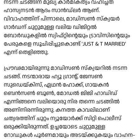
നടന്ന ചടങ്ങിന് മുഖ്യ കാർമികത്വം വഹിച്ചത്
ഹാസ്യനടൻ ആദം സാൻഡ്‌ലർ ആണ്.
വിവാഹത്തിന് പിന്നാലെ, മാഡിസൺ സ്ക്വയർ
ഗാർഡന് ചുറ്റുമുള്ള വലിയ ഡിജിറ്റൽ
ബോർഡുകളിൽ സ്വിഫ്റ്റിന്റെയും ട്രാവിസിന്റെയും
പേരുകളെ സൂചിപ്പിച്ചുകൊണ്ട് 'JUST & T MARRIED'
എന്ന് തെളിഞ്ഞു.
പ്രൗഢമായിരുന്നു മാഡിസൺ സ്ക്വയറിൽ നടന്ന
ചടങ്ങ്. നടന്മാരായ ഹ്യൂ ഗ്രാന്റ്, ജേസൺ
സുഡെയ്കിസ്, ഏഥൻ ഹോക്ക്, ഗായകൻ
ബെൻസൺ ബൂൺ, മോഡൽ ജിജി ഹാഡിഡ്
എന്നിങ്ങനെ വലിയൊരു നിര തന്നെ ചടങ്ങിൽ
അണിനിരന്നിരുന്നു. കനത്ത കാവലിലാണ്
ചത്വരത്തിന് ചുറ്റം ന്യൂയോർക്ക് സിറ്റി പൊലീസ്
ഒരുക്കിയിരുന്നത്. ഉച്ചയോടെ ചുറ്റുമുള്ള
റോഡുകൾ പൂർണമായും അടയ്ക്കുകയും വാഹന-