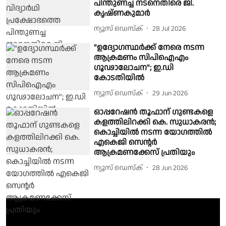
പിന്തുണച്ച നടനെതിരെ ജി.
കൃഷ്ണകുമാർ
ന്യൂസ് ഡെസ്ക്
28 Jul 2026
"ഉദ്യോഗസ്ഥർക്ക് നേരെ നടന്ന
ആക്രമണം സിപിഐഎം
ഗൂഢാലോചന"; ഇ.ഡി
കോടതിയിൽ
ന്യൂസ് ഡെസ്ക്
29 Jun 2026
ഓപ്പറേഷൻ തൂഫാന് ഗുണ്ടകളെ
കളത്തിലിറക്കി കെ. സുധാകരൻ;
കൊച്ചിയിൽ നടന്ന യോഗത്തിൽ
എകെജി സെൻ്റർ
ആക്രമണക്കേസ് പ്രതിയും
ന്യൂസ് ഡെസ്ക്
28 Jun 2026