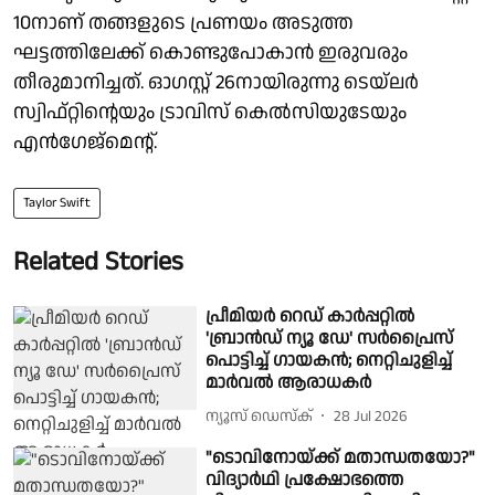
10നാണ് തങ്ങളുടെ പ്രണയം അടുത്ത
ഘട്ടത്തിലേക്ക് കൊണ്ടുപോകാൻ ഇരുവരും
തീരുമാനിച്ചത്. ഓഗസ്റ്റ് 26നായിരുന്നു ടെയ്‌ലർ
സ്വിഫ്റ്റിന്റെയും ട്രാവിസ് കെല്‍സിയുടേയും
എൻഗേജ്‌മെന്റ്.
Taylor Swift
Related Stories
പ്രീമിയർ റെഡ് കാർപ്പറ്റിൽ
'ബ്രാൻഡ് ന്യൂ ഡേ' സർപ്രൈസ്
പൊട്ടിച്ച് ഗായകൻ; നെറ്റിചുളിച്ച്
മാർവൽ ആരാധകർ
ന്യൂസ് ഡെസ്ക്
28 Jul 2026
"ടൊവിനോയ്‌ക്ക് മതാന്ധതയോ?"
വിദ്യാർഥി പ്രക്ഷോഭത്തെ