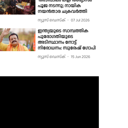
'അടിപടലം കളി അഭ്യാസം'
പൂജ നടന്നു; നായിക
നയൻ‌താര ചക്രവർത്തി
ന്യൂസ് ഡെസ്ക്
07 Jul 2026
ഇന്ത്യയുടെ സാമ്പത്തിക
പുരോഗതിയുടെ
അടിസ്ഥാനം നോട്ട്
നിരോധനം: സുരേഷ് ഗോപി
ന്യൂസ് ഡെസ്ക്
15 Jun 2026