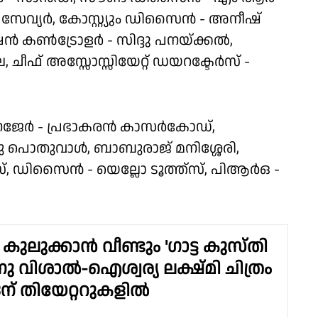
സേവ്യർ, കോസ്റ്റ്യും ഡിസൈൻ - അനീഷ്
ഷൻ കൺട്രോളർ - സിദ്ദു പനയ്ക്കൽ,
ല, ചീഫ് അസ്സോസ്സിയേറ്റ് ഡയറക്ടേർസ് -
േജേർ - പ്രഭാകരൻ കാസർകോഡ്,
്ദു പൊതുവാൾ, ബാബുരാജ് മനിശ്ശേരി,
്, ഡിസൈൻ - യെല്ലോ ടൂത്ത്സ്, പിആർഒ -
‍ കുലുക്കാന്‍ വീണ്ടും 'ഗാട്ട കുസ്തി
ണു വിശാല്‍-ഐശ്വര്യ ലക്ഷ്മി ചിത്രം
് തിയേറ്ററുകളില്‍