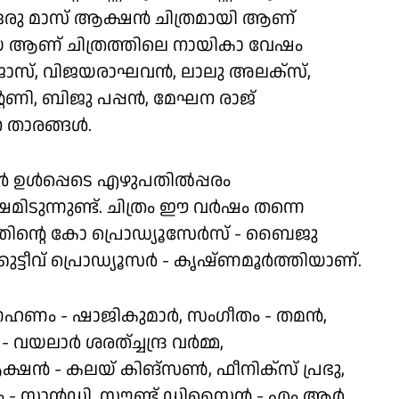
ൽ ഒരു മാസ് ആക്ഷൻ ചിത്രമായി ആണ്
ിനയ ആണ് ചിത്രത്തിലെ നായികാ വേഷം
് ജോസ്, വിജയരാഘവൻ, ലാലു അലക്സ്,
ണി, ബിജു പപ്പൻ, മേഘന രാജ്
ാന താരങ്ങൾ.
ൾ ഉൾപ്പെടെ എഴുപതിൽപ്പരം
ടുന്നുണ്ട്. ചിത്രം ഈ വർഷം തന്നെ
്രത്തിൻ്റെ കോ പ്രൊഡ്യൂസേർസ് - ബൈജു
ുട്ടീവ് പ്രൊഡ്യൂസർ - കൃഷ്ണമൂർത്തിയാണ്.
രഹണം - ഷാജികുമാർ, സംഗീതം - തമൻ,
 വയലാർ ശരത്ച്ചന്ദ്ര വർമ്മ,
ഷൻ - കലയ് കിങ്സൺ, ഫീനിക്സ് പ്രഭു,
ിധാനം - സാൻഡി, സൗണ്ട് ഡിസൈൻ - എം ആർ