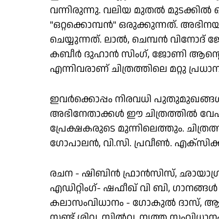
വന്നിരുന്നു. വലിയ മുതൽ മുടക്കി
"ഒറ്റക്കൊമ്പൻ" ഒരുക്കുന്നത്. അഭ
ചെയ്യുന്നത്. ലാൽ, ചെമ്പൻ വിനോദ
കബീർ ദുഹാൻ സിംഗ്, ജോണി ആൻ്റെ
എന്നിവരാണ് ചിത്രത്തിലെ മറ്റു പ്രധ
ഇവർക്കൊപ്പം നിരവധി പുതുമുഖങ്ങ
അഭിനേതാക്കൾ ഈ ചിത്രത്തിൽ വേഷമി
പ്രേക്ഷകരുടെ മുന്നിലെത്തും. ചിത
ഗോപാലൻ, വി.സി. പ്രവീൺ. എക്സിക്ക
രചന - ഷിബിൻ ഫ്രാൻസിസ്, ഛായാഗ്
എഡിറ്റിംഗ്- ഷഫീഖ് വി ബി, ഗാനങ്ങൾ -
കലാസംവിധാനം - ഗോകുൽ ദാസ്, ആക്
സ്റ്റണ്ട് ശിവ, സിൽവ, നൃത്ത സംവ