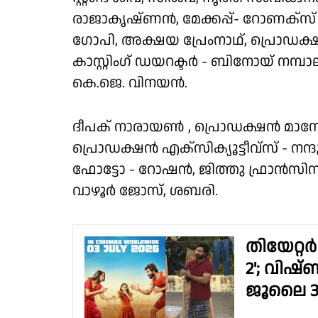
രാജാകൃഷ്ണൻ, മേക്കപ്പ്- റോണക്സ് 
ഗോപി, അക്ഷയ പ്രേംനാഥ്, പ്രൊഡക്
കാസ്റ്റിംഗ് ഡയറക്ടർ - ബിനോയ് നമ്പാ
കെ.ജെ. വിനയൻ.
ദീപക് നാരായൺ , പ്രൊഡക്ഷൻ മാന
പ്രൊഡക്ഷൻ എക്സിക്യൂട്ടീവ്സ് - നന
ഫോട്ടോ - റോഷൻ, ജിത്തു ഫ്രാൻസിസ
വാഴൂർ ജോസ്, ശബരി.
തിയേറ്റര്
2'; വിഷ്
ജൂലൈ 3ന