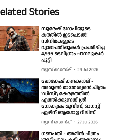
elated Stories
സുരേഷ് ഗോപിയുടെ
കത്തിൽ ഇടപെടൽ!
സിനിമകളുടെ
വ്യാജപതിപ്പുകൾ പ്രചരിപ്പിച്ച
4,996 ടെലിഗ്രാം ചാനലുകൾ
പൂട്ടി
ന്യൂസ് ഡെസ്ക്
29 Jul 2026
ലോകേഷ് കനകരാജ് -
അരുൺ മാതേശ്വരൻ ചിത്രം
'ഡിസി'; കേരളത്തിൽ
എത്തിക്കുന്നത് ശ്രീ
ഗോകുലം മൂവീസ്, ഓഗസ്റ്റ്
ഏഴിന് ആഗോള റിലീസ്
ന്യൂസ് ഡെസ്ക്
27 Jul 2026
ഗണപതി - അമീൻ ചിത്രം