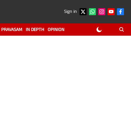
Sign in
PRAVASAM
IN DEPTH
OPINION