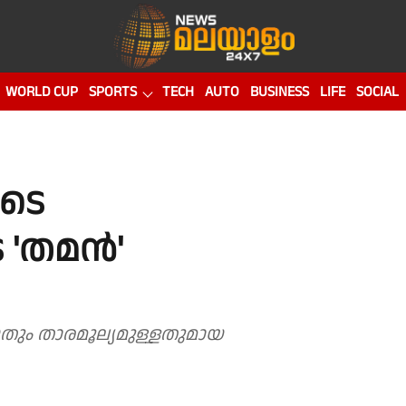
WORLD CUP
SPORTS
TECH
AUTO
BUSINESS
LIFE
SOCIAL
ടെ
െ 'തമൻ'
ിയതും താരമൂല്യമുള്ളതുമായ