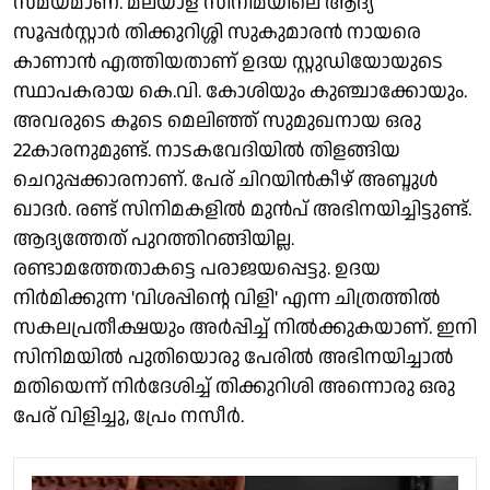
സമയമാണ്. മലയാള സിനിമയിലെ ആദ്യ
സൂപ്പർസ്റ്റാർ തിക്കുറിശ്ശി സുകുമാരൻ നായരെ
കാണാൻ എത്തിയതാണ് ഉദയ സ്റ്റുഡിയോയുടെ
സ്ഥാപകരായ കെ.വി. കോശിയും കുഞ്ചാക്കോയും.
അവരുടെ കൂടെ മെലിഞ്ഞ് സുമുഖനായ ഒരു
22കാരനുമുണ്ട്. നാടകവേദിയിൽ തിളങ്ങിയ
ചെറുപ്പക്കാരനാണ്. പേര് ചിറയിൻകീഴ് അബ്ദുൾ
ഖാദർ. രണ്ട് സിനിമകളിൽ മുൻപ് അഭിനയിച്ചിട്ടുണ്ട്.
ആദ്യത്തേത് പുറത്തിറങ്ങിയില്ല.
രണ്ടാമത്തേതാകട്ടെ പരാജയപ്പെട്ടു. ഉദയ
നിർമിക്കുന്ന 'വിശപ്പിന്റെ വിളി' എന്ന ചിത്രത്തിൽ
സകലപ്രതീക്ഷയും അർപ്പിച്ച് നിൽക്കുകയാണ്. ഇനി
സിനിമയിൽ പുതിയൊരു പേരിൽ അഭിനയിച്ചാൽ
മതിയെന്ന് നിർദേശിച്ച് തിക്കുറിശി അന്നൊരു ഒരു
പേര് വിളിച്ചു, പ്രേം നസീർ.