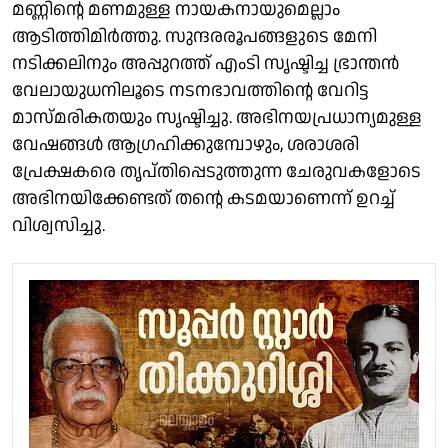
മണ്ണിന്റെ മണമുള്ള നായകനായുമെല്ലാം
ആടിത്തിമിർത്തു. സുന്ദരരൂപങ്ങളുടെ മേനി
നടിക്കലിനും അപ്പുറത്ത് എംടി സൃഷ്ടിച്ച ഭ്രാന്തൻ
വേലായുധനിലൂടെ നടനഭാവത്തിന്റെ വേറിട്ട
മാസ്മരികതയും സൃഷ്ടിച്ചു. അഭിനയപ്രധാന്യമുള്ള
വേഷങ്ങൾ ആഗ്രഹിക്കുമ്പോഴും, ശരാശരി
പ്രേക്ഷകരെ തൃപ്തിപ്പെടുത്തുന്ന ചേരുവകളോടെ
അഭിനയിക്കേണ്ടത് തന്റെ കടമയാണെന്ന് ഉറച്ച്
വിശ്വസിച്ചു.