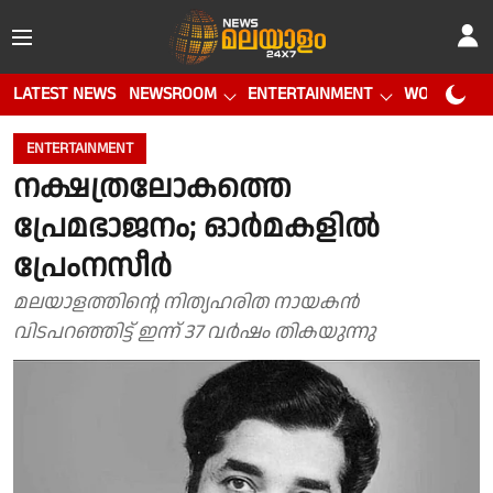
LATEST NEWS
NEWSROOM
ENTERTAINMENT
WORLD CUP
ENTERTAINMENT
നക്ഷത്രലോകത്തെ
പ്രേമഭാജനം; ഓർമകളിൽ
പ്രേംനസീർ
മലയാളത്തിന്റെ നിത്യഹരിത നായകൻ
വിടപറഞ്ഞിട്ട് ഇന്ന് 37 വര്‍ഷം തികയുന്നു