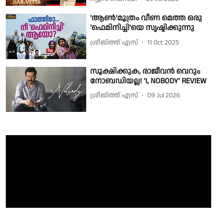
'ആണ്‍'മൂത്രം വീണ മെത്ത ഒരു
'ഫെമിനിച്ചി'യെ സൃഷ്ടിക്കുന്നു
ശ്രീജിത്ത് എസ്
11 Oct 2025
സൂക്ഷിക്കുക, രാജീവൻ വെറും
നോബഡിയല്ല! 'I, NOBODY' REVIEW
ശ്രീജിത്ത് എസ്
09 Jul 2026