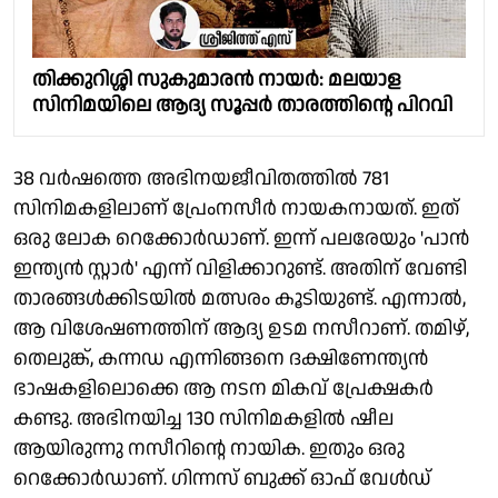
തിക്കുറിശ്ശി സുകുമാരൻ നായർ: മലയാള
സിനിമയിലെ ആദ്യ സൂപ്പർ താരത്തിന്റെ പിറവി
38 വർഷത്തെ അഭിനയജീവിതത്തിൽ 781
സിനിമകളിലാണ് പ്രേംനസീർ നായകനായത്. ഇത്
ഒരു ലോക റെക്കോർഡാണ്. ഇന്ന് പലരേയും 'പാൻ
ഇന്ത്യൻ സ്റ്റാർ' എന്ന് വിളിക്കാറുണ്ട്. അതിന് വേണ്ടി
താരങ്ങൾക്കിടയിൽ മത്സരം കൂടിയുണ്ട്. എന്നാൽ,
ആ വിശേഷണത്തിന് ആദ്യ ഉടമ നസീറാണ്. തമിഴ്,
തെലുങ്ക്, കന്നഡ എന്നിങ്ങനെ ദക്ഷിണേന്ത്യൻ
ഭാഷകളിലൊക്കെ ആ നടന മികവ് പ്രേക്ഷകർ
കണ്ടു. അഭിനയിച്ച 130 സിനിമകളിൽ ഷീല
ആയിരുന്നു നസീറിന്റെ നായിക. ഇതും ഒരു
റെക്കോർഡാണ്. ഗിന്നസ് ബുക്ക് ഓഫ് വേൾഡ്