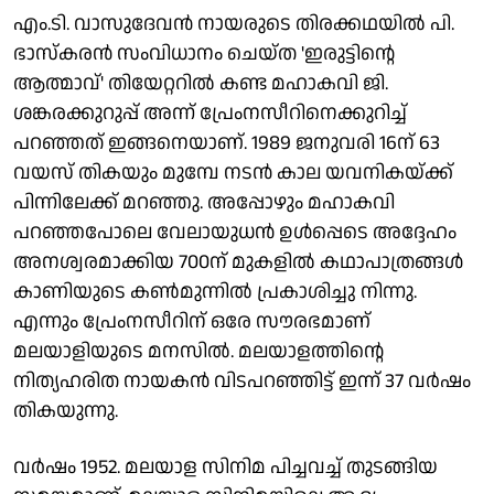
എം.ടി. വാസുദേവൻ നായരുടെ തിരക്കഥയിൽ പി.
ഭാസ്കരൻ സംവിധാനം ചെയ്ത 'ഇരുട്ടിൻ്റെ
ആത്മാവ്' തിയേറ്ററിൽ കണ്ട മഹാകവി ജി.
ശങ്കരക്കുറുപ്പ് അന്ന് പ്രേംനസീറിനെക്കുറിച്ച്
പറഞ്ഞത് ഇങ്ങനെയാണ്. 1989 ജനുവരി 16ന് 63
വയസ് തികയും മുമ്പേ നടൻ കാല യവനികയ്ക്ക്
പിന്നിലേക്ക് മറഞ്ഞു. അപ്പോഴും മഹാകവി
പറഞ്ഞപോലെ വേലായുധൻ ഉൾപ്പെടെ അദ്ദേഹം
അനശ്വരമാക്കിയ 700ന് മുകളിൽ കഥാപാത്രങ്ങൾ
കാണിയുടെ കൺമുന്നിൽ പ്രകാശിച്ചു നിന്നു.
എന്നും പ്രേംനസീറിന് ഒരേ സൗരഭമാണ്
മലയാളിയുടെ മനസിൽ. മലയാളത്തിന്റെ
നിത്യഹരിത നായകൻ വിടപറഞ്ഞിട്ട് ഇന്ന് 37 വര്‍ഷം
തികയുന്നു.
വർഷം 1952. മലയാള സിനിമ പിച്ചവച്ച് തുടങ്ങിയ