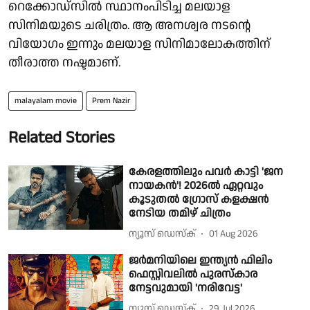
റെക്കോഡ്സിൽ സ്ഥാനംപിടിച്ച മലയാള
സിനിമയുടെ ചരിത്രം. ആ അനശ്വര നടന്റെ
വിയോഗം ഇന്നും മലയാള സിനിമാലോകത്തിന്
തീരാത്ത നഷ്ടമാണ്.
malayalam movie
Prem Nazir
Related Stories
കേരളത്തിലും പവർ കാട്ടി 'ജന
നായകൻ'! 2026ൽ ഏറ്റവും
കൂടുതൽ ഗ്രോസ് കളക്ഷൻ
നേടിയ തമിഴ് ചിത്രം
ന്യൂസ് ഡെസ്ക്
01 Aug 2026
ജർമനിയിലെ ഇന്ത്യൻ ഫിലിം
ഫെസ്റ്റിവലിൽ പുരസ്കാര
നേട്ടവുമായി 'നരിവേട്ട'
ന്യൂസ് ഡെസ്ക്
29 Jul 2026