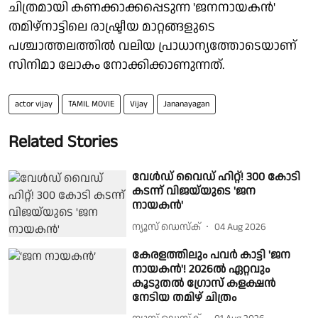
ചിത്രമായി കണക്കാക്കപ്പെടുന്ന 'ജനനായകൻ'
തമിഴ്‌നാട്ടിലെ രാഷ്ട്രീയ മാറ്റങ്ങളുടെ
പശ്ചാത്തലത്തിൽ വലിയ പ്രാധാന്യത്തോടെയാണ്
സിനിമാ ലോകം നോക്കിക്കാണുന്നത്.
actor vijay
TAMIL MOVIE
Vijay
Jananayagan
Related Stories
വേൾഡ് വൈഡ് ഹിറ്റ്! 300 കോടി
കടന്ന് വിജയ്‌യുടെ 'ജന
നായകൻ'
ന്യൂസ് ഡെസ്ക്
04 Aug 2026
കേരളത്തിലും പവർ കാട്ടി 'ജന
നായകൻ'! 2026ൽ ഏറ്റവും
കൂടുതൽ ഗ്രോസ് കളക്ഷൻ
നേടിയ തമിഴ് ചിത്രം