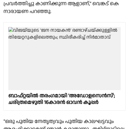
പ്രവർത്തിച്ചു കാണിക്കുന്ന ആളാണ്," വെങ്കട് കെ
നാരായണ പറഞ്ഞു.
ബാഫ്റ്റയിൽ തരംഗമായി 'അഡോളസെൻസ്';
ചരിത്രമെഴുതി 16കാരൻ ഓവൻ കൂപ്പർ
"ഒരു പുതിയ നേതൃത്വവും പുതിയ കാലഘട്ടവും