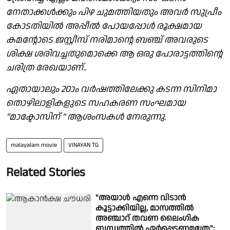
നേതാക്കൾക്കും പിഴ ചുമത്തിയതും അവർ സുപ്രീം
കോടതിയിൽ അപ്പീൽ പോയപ്പോൾ രൂക്ഷമായ
കമന്റോടെ ജസ്റ്റീസ് നരിമാന്റെ ബഞ്ച് അവരുടെ
ശിക്ഷ ശരിവച്ചതുമൊക്കെ ആ ഒരു പോരാട്ടത്തിന്റെ
ചരിത്ര രേഖയാണ്..
ഏതായാലും 20ാം വർഷത്തിലേക്കു കടന്ന സിനിമാ
തൊഴിലാളികളുടെ സഹകരണ സംഘമായ
"മാക്ടോസിന് " ആശംസകൾ നേരുന്നു.
malayalam movie
VINAYAN TG
Related Stories
"അയാൾ എന്നെ വിടാൻ
കൂട്ടാക്കിയില്ല, മാസത്തിൽ
അഞ്ചാറ് തവണ ലൈംഗിക
ബന്ധത്തിൽ ഏർപ്പെടണമത്രേ";