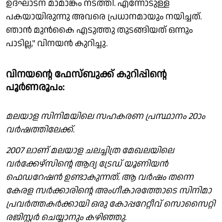
ഉദ്ഘാടന മാമാങ്കം നടത്തി. എന്നോടുള്ള
പകയായിരുന്നു അവരെ പ്രധാനമായും നയിച്ചത്.
ഞാൻ മുൻകൈ എടുത്തു തുടങ്ങിയത് ഒന്നും
പാടില്ല," വിനയൻ കുറിച്ചു.
വിനയന്റെ ഫേസ്ബുക്ക് കുറിപ്പിന്റെ
പൂർണരൂപം:
മലയാള സിനിമയിലെ സഹകരണ പ്രസ്ഥാനം 20ാം
വർഷത്തിലേക്ക്.
2007 ലാണ് മലയാള ചലച്ചിത്ര മേഖലയിലെ
വർക്കേഴ്സിന്റെ ആദ്യ ട്രേഡ് യൂണിയൻ
ഫെഡറേഷൻ ഉണ്ടാകുന്നത്. ആ വർഷം തന്നെ
കേരള സർക്കാരിന്റെ അംഗീകാരത്തോടെ സിനിമാ
പ്രവർത്തകർക്കായി ഒരു കോപ്പറേറ്റീവ് സൊസൈറ്റി
രജിസ്റ്റർ ചെയ്യാനും കഴിഞ്ഞു.