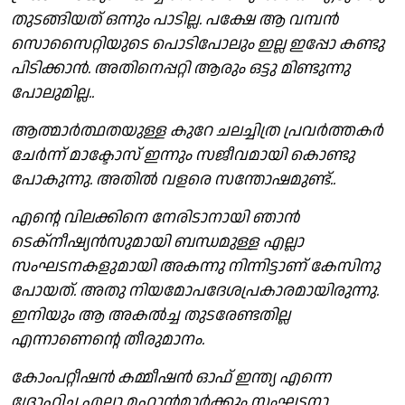
തുടങ്ങിയത് ഒന്നും പാടില്ല. പക്ഷേ ആ വമ്പൻ
സൊസൈറ്റിയുടെ പൊടിപോലും ഇല്ല ഇപ്പോ കണ്ടു
പിടിക്കാൻ. അതിനെപ്പറ്റി ആരും ഒട്ടു മിണ്ടുന്നു
പോലുമില്ല..
ആത്മാർത്ഥതയുള്ള കുറേ ചലച്ചിത്ര പ്രവർത്തകർ
ചേർന്ന് മാക്ടോസ് ഇന്നും സജീവമായി കൊണ്ടു
പോകുന്നു. അതിൽ വളരെ സന്തോഷമുണ്ട്..
എന്റെ വിലക്കിനെ നേരിടാനായി ഞാൻ
ടെക്നീഷ്യൻസുമായി ബന്ധമുള്ള എല്ലാ
സംഘടനകളുമായി അകന്നു നിന്നിട്ടാണ് കേസിനു
പോയത്. അതു നിയമോപദേശപ്രകാരമായിരുന്നു.
ഇനിയും ആ അകൽച്ച തുടരേണ്ടതില്ല
എന്നാണെന്റെ തീരുമാനം.
കോംപറ്റീഷൻ കമ്മീഷൻ ഓഫ് ഇന്ത്യ എന്നെ
ദ്രോഹിച്ച എല്ലാ മഹാൻമാർക്കും സംഘടനാ