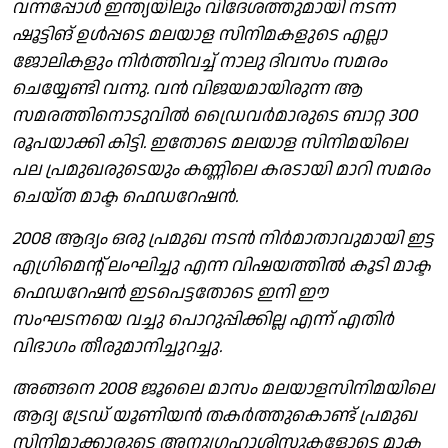
വന്നപ്പോൾ ഇന്ത്യയിലും വിദേശത്തുമായി നടന്ന
ഷൂട്ടിങ് ഉൾപ്പടെ മലയാള സിനിമകളുടെ എല്ലാ
ജോലികളും നിർത്തിവച്ച് നാലു ദിവസം സമരം
ചെയ്യേണ്ടി വന്നു. വൻ വിജയമായിരുന്ന ആ
സമരത്തിനൊടുവിൽ ഡ്രൈവർമാരുടെ ബാറ്റ 300
രൂപയാക്കി കിട്ടി. ഇതോടെ മലയാള സിനിമയിലെ
പല പ്രമുഖരുടെയും കണ്ണിലെ കരടായി മാറി സമരം
ചെയ്ത മാക്ട ഫെഡറേഷൻ.
2008 ആദ്യം ഒരു പ്രമുഖ നടൻ നിർമാതാവുമായി ഇട്ട
എഗ്രിമെന്റ് ലംഘിച്ചു എന്ന വിഷയത്തിൽ കൂടി മാക്ട
ഫെഡറേഷൻ ഇടപെട്ടതോടെ ഇനി ഈ
സംഘടനയെ വച്ചു പൊറുപ്പിക്കില്ല എന്ന് എതിർ
വിഭാഗം തീരുമാനിച്ചുറച്ചു.
അങ്ങനെ 2008 ജൂലൈ മാസം മലയാളസിനിമയിലെ
ആദ്യ ട്രേഡ് യൂണിയൻ തകർത്തുകൊണ്ട് പ്രമുഖ
സിനിമാക്കാരുടെ അനുഗ്രഹാശിസുകളോടെ മാക്ട