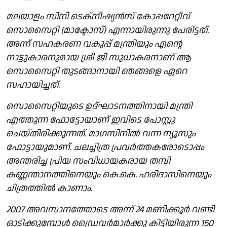
മലയാളം സിനി ടെക്നീഷ്യൻസ് കോപ്പറേറ്റീവ്
സൊസൈറ്റി (മാക്ടോസ്) എന്നായിരുന്നു പേരിട്ടത്.
അന്ന് സഹകരണ വകുപ്പ് മന്ത്രിയും എന്റെ
നാട്ടുകാരനുമായ ശ്രീ ജി സുധാകരനാണ് ആ
സൊസൈറ്റി തുടങ്ങാനായി ഞങ്ങളെ ഏറെ
സഹായിച്ചത്.
സൊസൈറ്റിയുടെ ഉദ്ഘാടനത്തിനായി മന്ത്രി
എത്തുന്ന ഫോട്ടോയാണ് ഇവിടെ പോസ്റ്റു
ചെയ്തിരിക്കുന്നത്. മാഗസിനിൽ വന്ന ന്യൂസും
ഫോട്ടായുമാണ്. ചലച്ചിത്ര പ്രവർത്തകരോടൊപ്പം
അന്തരിച്ച പ്രിയ സംവിധായകരായ തമ്പി
കണ്ണന്താനത്തിനെയും കെ.കെ. ഹരിദാസിനെയും
ചിത്രത്തിൽ കാണാം.
2007 അവസാനത്തോടെ അന്ന് 24 മണിക്കൂർ വണ്ടി
ഓടിക്കുമ്പോൾ ഡ്രൈവർമാർക്കു കിട്ടിയിരുന്ന 150