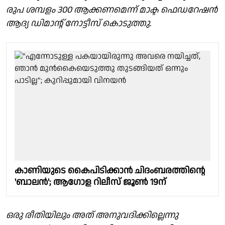
രുപ ശമ്പളം 300 ആക്കണമെന്ന് മാക്ട ഫെഡറേഷൻ
ആദ്യ ഡിമാന്റ് നോട്ടീസ് കൊടുത്തു.
കാണിയുടെ കൈപിടിക്കാൻ ചിദംബരത്തിന്റെ
'ബാലൻ'; ആഗോള റിലീസ് ജൂൺ 19ന്
ഒരു രീതിയിലും അത് അനുവദിക്കില്ലെന്നു