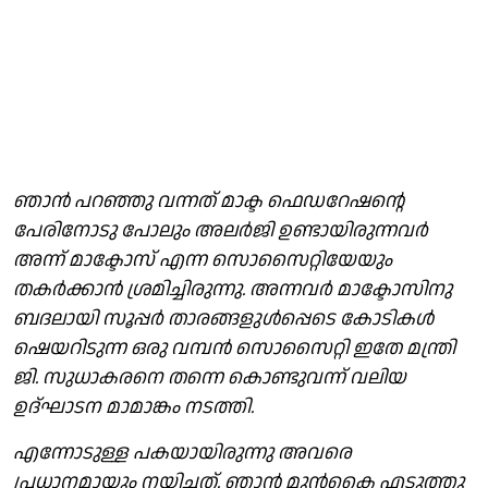
ഞാൻ പറഞ്ഞു വന്നത് മാക്ട ഫെഡറേഷന്റെ
പേരിനോടു പോലും അലർജി ഉണ്ടായിരുന്നവർ
അന്ന് മാക്ടോസ് എന്ന സൊസൈറ്റിയേയും
തകർക്കാൻ ശ്രമിച്ചിരുന്നു. അന്നവർ മാക്ടോസിനു
ബദലായി സൂപ്പർ താരങ്ങളുൾപ്പെടെ കോടികൾ
ഷെയറിടുന്ന ഒരു വമ്പൻ സൊസൈറ്റി ഇതേ മന്ത്രി
ജി. സുധാകരനെ തന്നെ കൊണ്ടുവന്ന് വലിയ
ഉദ്ഘാടന മാമാങ്കം നടത്തി.
എന്നോടുള്ള പകയായിരുന്നു അവരെ
പ്രധാനമായും നയിച്ചത്. ഞാൻ മുൻകൈ എടുത്തു