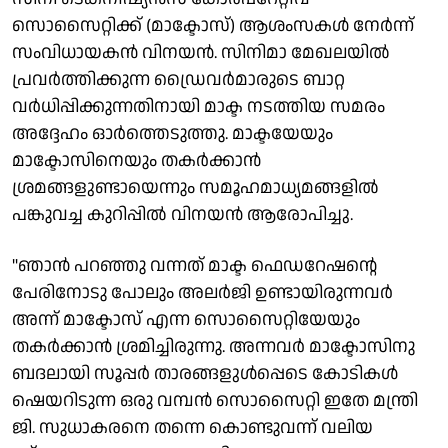
സൊസൈറ്റിക്ക് (മാക്ടോസ്) ആശംസകൾ നേർന്ന്
സംവിധായകൻ വിനയൻ. സിനിമാ മേഖലയിൽ
പ്രവർത്തിക്കുന്ന ഡ്രൈവർമാരുടെ ബാറ്റ
വർധിപ്പിക്കുന്നതിനായി മാക്ട നടത്തിയ സമരം
അദ്ദേഹം ഓർത്തെടുത്തു. മാക്ടയേയും
മാക്ടോസിനെയും തകർക്കാൻ
ശ്രമങ്ങളുണ്ടായെന്നും സമൂഹമാധ്യമങ്ങളിൽ
പങ്കുവച്ച കുറിപ്പിൽ വിനയൻ ആരോപിച്ചു.
"ഞാൻ പറഞ്ഞു വന്നത് മാക്ട ഫെഡറേഷന്റെ
പേരിനോടു പോലും അലർജി ഉണ്ടായിരുന്നവർ
അന്ന് മാക്ടോസ് എന്ന സൊസൈറ്റിയേയും
തകർക്കാൻ ശ്രമിച്ചിരുന്നു. അന്നവർ മാക്ടോസിനു
ബദലായി സൂപ്പർ താരങ്ങളുൾപ്പെടെ കോടികൾ
ഷെയറിടുന്ന ഒരു വമ്പൻ സൊസൈറ്റി ഇതേ മന്ത്രി
ജി. സുധാകരനെ തന്നെ കൊണ്ടുവന്ന് വലിയ