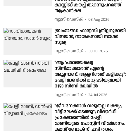
കാസ്റ്റിങ് കൗച്ച് തുറന്നുപറഞ്ഞ്
ആകാൻക്ഷ
ന്യൂസ് ഡെസ്ക്
03 Aug 2026
ബ്രഹ്മാണ്ഡ ഫാന്റസി ത്രില്ലറുമായി
വിനയൻ; നായകനായി സാഗർ
സൂര്യ
ന്യൂസ് ഡെസ്ക്
30 Jul 2026
"ആ 'പരാജയപ്പെട്ട
സിനിമാക്കാരൻ' എന്റെ
അച്ഛനാണ്, ആളറിഞ്ഞ് കളിക്കൂ";
പേളി മാണിക്ക് മറുപടിയുമായി
ജോ സിബി മലയിൽ
ന്യൂസ് ഡെസ്ക്
24 Jul 2026
"ജീവനേക്കാൾ വലുതല്ല ലക്ഷ്യം,
വീട്ടിലേക്ക് മടങ്ങൂ"; വിദ്യാർഥി
പ്രക്ഷോഭത്തിൽ പേളി
മാണിയുടെ പോസ്റ്റിന് വിമർശനം,
കമന്റ് ബോക്സ് പൂട്ടി താരം