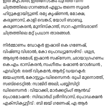
ഇത് കൂടാതെ, ഇതിനോടകം പുറത്ത് വന്ന
ചിത്രത്തിലെ ഗാനങ്ങള്‍ എല്ലാം തന്നെ സൂപ്പര്‍
ഹിറ്റുകളായിട്ടുണ്ട്. രമ്യ കൃഷ്ണന്‍, മോക്ഷ,
കരുണാസ്, കാളി വെങ്കട്, യോഗി ബാബു,
കരുണാകരന്‍, മുനിസ്‌കാന്ത്, സാറ എന്നിവരാണ്
ചിത്രത്തിലെ മറ്റ് പ്രധാന താരങ്ങള്‍.
നിര്‍മ്മാണം: ഡോക്ടര്‍ ഇഷാരി കെ ഗണേഷ്,
വിഷ്ണു വിശാല്‍, കോ പ്രൊഡ്യൂസേഴ്‌സ് : ശുഭ്ര,
ആര്യന്‍ രമേശ്, ഇഷാന്‍ സക്‌സേന, ഛായാഗ്രഹണം:
കെ.എം. ഭാസ്‌കരന്‍, സംഗീതം: ഷോണ്‍ റോള്‍ഡന്‍ ,
എഡിറ്റര്‍: ഭരത് വിക്രമന്‍, ആര്‍ട്ട് ഡയറക്ടര്‍:
ജയചന്ദ്രന്‍, കോസ്റ്റ്യൂം ഡിസൈനര്‍: രുചി മുനൊത്ത്,
സബ്‌ടൈറ്റില്‍: സാജിദ് അലി, പബ്ലിസിറ്റി
ഡിസൈനര്‍ : വിയാക്കി, മാര്‍ക്കറ്റിംഗ് ആന്‍ഡ്
പ്രൊമോഷന്‍ : സിദ്ധാര്‍ഥ് ശ്രീനിവാസ്, പ്രൊഡക്ഷന്‍
എക്‌സിക്യൂട്ടീവ് : ബി ജയ് ഗണേഷ്, എ ആര്‍