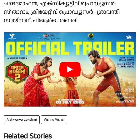
ചന്ദ്രമോഹന്‍, എക്‌സിക്യൂട്ടീവ് പ്രൊഡ്യൂസര്‍:
സീതാറാം, ക്രിയേറ്റീവ് പ്രൊഡ്യൂസര്‍ : ശ്രാവന്തി
സായ്നാഥ്, പിആര്‍ഒ : ശബരി
Aishwarya Lekshmi
Vishnu Vishal
Related Stories